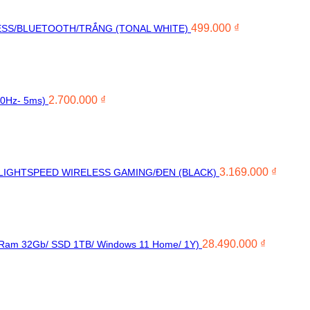
499.000
₫
ESS/BLUETOOTH/TRẮNG (TONAL WHITE)
2.700.000
₫
00Hz- 5ms)
3.169.000
₫
 LIGHTSPEED WIRELESS GAMING/ĐEN (BLACK)
28.490.000
₫
 Ram 32Gb/ SSD 1TB/ Windows 11 Home/ 1Y)