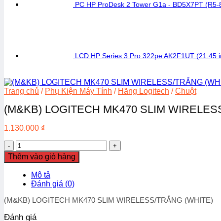
PC HP ProDesk 2 Tower G1a - BD5X7PT (R5
LCD HP Series 3 Pro 322pe AK2F1UT (21.45 i
Trang chủ
/
Phụ Kiện Máy Tính
/
Hãng Logitech
/
Chuột
(M&KB) LOGITECH MK470 SLIM WIRELES
1.130.000
₫
(M&KB)
LOGITECH
Thêm vào giỏ hàng
MK470
SLIM
Mô tả
WIRELESS/TRẮNG
Đánh giá (0)
(WHITE)
số
(M&KB) LOGITECH MK470 SLIM WIRELESS/TRẮNG (WHITE)
lượng
Đánh giá