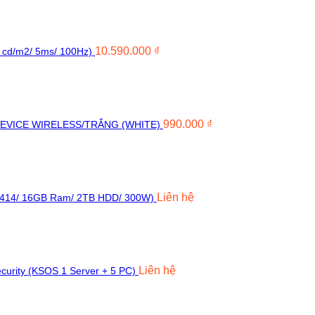
10.590.000
₫
0 cd/m2/ 5ms/ 100Hz)
990.000
₫
DEVICE WIRELESS/TRẮNG (WHITE)
Liên hệ
-2414/ 16GB Ram/ 2TB HDD/ 300W)
Liên hệ
ecurity (KSOS 1 Server + 5 PC)