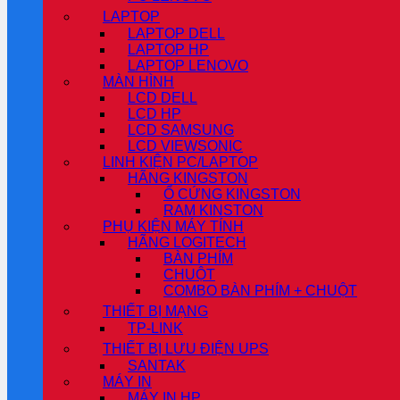
LAPTOP
LAPTOP DELL
LAPTOP HP
LAPTOP LENOVO
MÀN HÌNH
LCD DELL
LCD HP
LCD SAMSUNG
LCD VIEWSONIC
LINH KIỆN PC/LAPTOP
HÃNG KINGSTON
Ổ CỨNG KINGSTON
RAM KINSTON
PHỤ KIỆN MÁY TÍNH
HÃNG LOGITECH
BÀN PHÍM
CHUỘT
COMBO BÀN PHÍM + CHUỘT
THIẾT BỊ MẠNG
TP-LINK
THIẾT BỊ LƯU ĐIỆN UPS
SANTAK
MÁY IN
MÁY IN HP