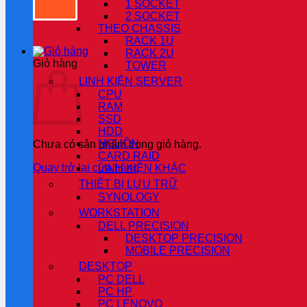
1 SOCKET
2 SOCKET
THEO CHASSIS
RACK 1U
RACK 2U
Giỏ hàng
TOWER
LINH KIỆN SERVER
CPU
RAM
SSD
HDD
NGUỒN
Chưa có sản phẩm trong giỏ hàng.
CARD RAID
Quay trở lại cửa hàng
LINH KIỆN KHÁC
THIẾT BỊ LƯU TRỮ
SYNOLOGY
WORKSTATION
DELL PRECISION
DESKTOP PRECISION
MOBILE PRECISION
DESKTOP
PC DELL
PC HP
PC LENOVO