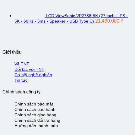
LCD ViewSonic VP2788-5K (27 inch - IPS -
21.490.000
₫
5K - 60Hz - 5ms - Speaker - USB Type C)
Giới thiệu
Về TNT
Đối tác với TNT
Cơ hội nghề nghiệp
Tin tức
Chính sách công ty
Chính sách bảo mật
Chính sách bảo hành
Chính sách giao hàng
Chính sách đổi trả hàng
Hướng dẫn thanh toán