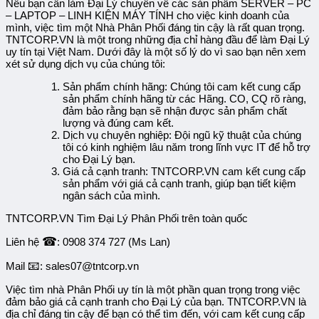
Nếu bạn cần làm Đại Lý chuyên về các sản phẩm SERVER – PC
– LAPTOP – LINH KIỆN MÁY TÍNH cho việc kinh doanh của
mình, việc tìm một Nhà Phân Phối đáng tin cậy là rất quan trọng.
TNTCORP.VN là một trong những địa chỉ hàng đầu để làm Đại Lý
uy tín tại Việt Nam. Dưới đây là một số lý do vì sao bạn nên xem
xét sử dụng dịch vụ của chúng tôi:
Sản phẩm chính hãng: Chúng tôi cam kết cung cấp
sản phẩm chính hãng từ các Hãng. CO, CQ rõ ràng,
đảm bảo rằng bạn sẽ nhận được sản phẩm chất
lượng và đúng cam kết.
Dịch vụ chuyên nghiệp: Đội ngũ kỹ thuật của chúng
tôi có kinh nghiệm lâu năm trong lĩnh vực IT để hỗ trợ
cho Đại Lý bạn.
Giá cả cạnh tranh: TNTCORP.VN cam kết cung cấp
sản phẩm với giá cả cạnh tranh, giúp bạn tiết kiệm
ngân sách của mình.
TNTCORP.VN Tìm Đại Lý Phân Phối trên toàn quốc
☎
Liên hệ
: 0908 374 727 (Ms Lan)
📧
Mail
: sales07@tntcorp.vn
Việc tìm nhà Phân Phối uy tín là một phần quan trọng trong việc
đảm bảo giá cả cạnh tranh cho Đại Lý của bạn. TNTCORP.VN là
địa chỉ đáng tin cậy để bạn có thể tìm đến, với cam kết cung cấp