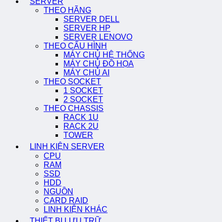
SERVER
THEO HÃNG
SERVER DELL
SERVER HP
SERVER LENOVO
THEO CẤU HÌNH
MÁY CHỦ HỆ THỐNG
MÁY CHỦ ĐỒ HỌA
MÁY CHỦ AI
THEO SOCKET
1 SOCKET
2 SOCKET
THEO CHASSIS
RACK 1U
RACK 2U
TOWER
LINH KIỆN SERVER
CPU
RAM
SSD
HDD
NGUỒN
CARD RAID
LINH KIỆN KHÁC
THIẾT BỊ LƯU TRỮ