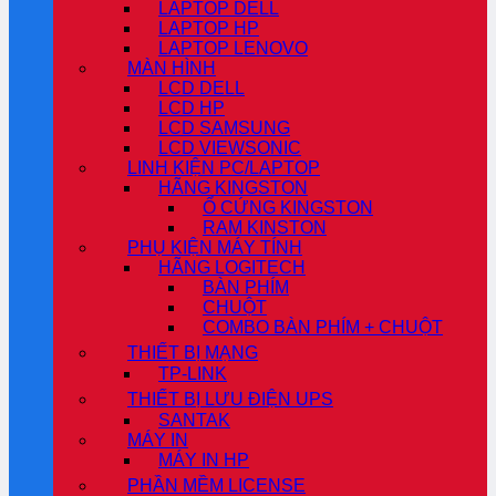
LAPTOP DELL
LAPTOP HP
LAPTOP LENOVO
MÀN HÌNH
LCD DELL
LCD HP
LCD SAMSUNG
LCD VIEWSONIC
LINH KIỆN PC/LAPTOP
HÃNG KINGSTON
Ổ CỨNG KINGSTON
RAM KINSTON
PHỤ KIỆN MÁY TÍNH
HÃNG LOGITECH
BÀN PHÍM
CHUỘT
COMBO BÀN PHÍM + CHUỘT
THIẾT BỊ MẠNG
TP-LINK
THIẾT BỊ LƯU ĐIỆN UPS
SANTAK
MÁY IN
MÁY IN HP
PHẦN MỀM LICENSE