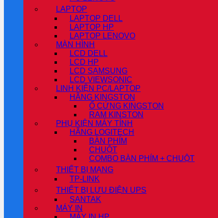
LAPTOP
LAPTOP DELL
LAPTOP HP
LAPTOP LENOVO
MÀN HÌNH
LCD DELL
LCD HP
LCD SAMSUNG
LCD VIEWSONIC
LINH KIỆN PC/LAPTOP
HÃNG KINGSTON
Ổ CỨNG KINGSTON
RAM KINSTON
PHỤ KIỆN MÁY TÍNH
HÃNG LOGITECH
BÀN PHÍM
CHUỘT
COMBO BÀN PHÍM + CHUỘT
THIẾT BỊ MẠNG
TP-LINK
THIẾT BỊ LƯU ĐIỆN UPS
SANTAK
MÁY IN
MÁY IN HP