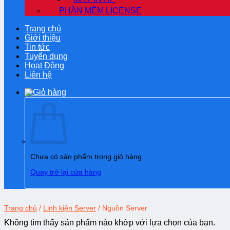
PHẦN MỀM LICENSE
Trang chủ
Giới thiệu
Tin tức
Tuyển dụng
Hoạt Động
Liên hệ
Chưa có sản phẩm trong giỏ hàng.
Quay trở lại cửa hàng
Trang chủ
/
Linh kiện Server
/
Nguồn Server
Không tìm thấy sản phẩm nào khớp với lựa chọn của bạn.