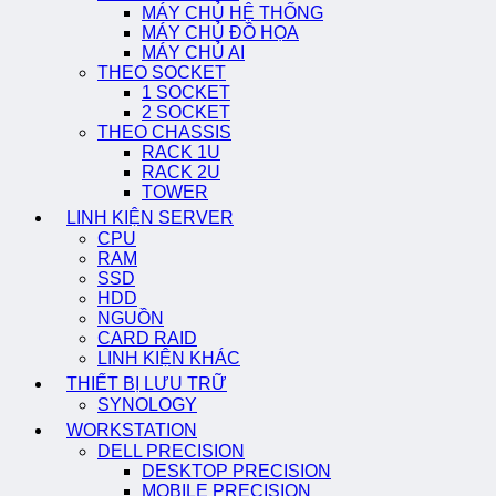
MÁY CHỦ HỆ THỐNG
MÁY CHỦ ĐỒ HỌA
MÁY CHỦ AI
THEO SOCKET
1 SOCKET
2 SOCKET
THEO CHASSIS
RACK 1U
RACK 2U
TOWER
LINH KIỆN SERVER
CPU
RAM
SSD
HDD
NGUỒN
CARD RAID
LINH KIỆN KHÁC
THIẾT BỊ LƯU TRỮ
SYNOLOGY
WORKSTATION
DELL PRECISION
DESKTOP PRECISION
MOBILE PRECISION