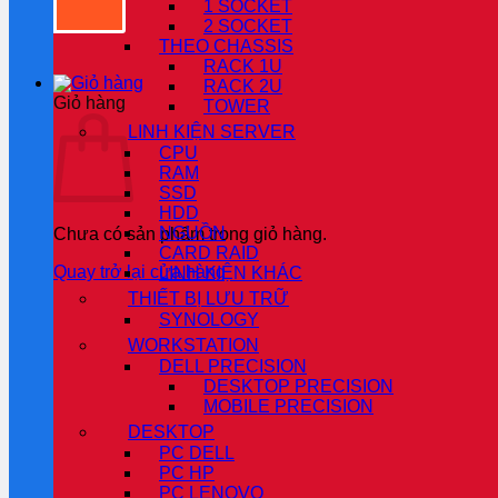
1 SOCKET
2 SOCKET
THEO CHASSIS
RACK 1U
RACK 2U
Giỏ hàng
TOWER
LINH KIỆN SERVER
CPU
RAM
SSD
HDD
NGUỒN
Chưa có sản phẩm trong giỏ hàng.
CARD RAID
Quay trở lại cửa hàng
LINH KIỆN KHÁC
THIẾT BỊ LƯU TRỮ
SYNOLOGY
WORKSTATION
DELL PRECISION
DESKTOP PRECISION
MOBILE PRECISION
DESKTOP
PC DELL
PC HP
PC LENOVO