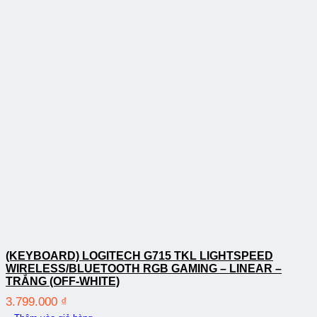
(KEYBOARD) LOGITECH G715 TKL LIGHTSPEED
WIRELESS/BLUETOOTH RGB GAMING – LINEAR –
TRẮNG (OFF-WHITE)
3.799.000
₫