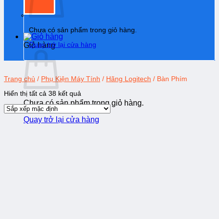
Chưa có sản phẩm trong giỏ hàng.
Quay trở lại cửa hàng
Giỏ hàng
Trang chủ
/
Phụ Kiện Máy Tính
/
Hãng Logitech
/
Bàn Phím
Hiển thị tất cả 38 kết quả
Chưa có sản phẩm trong giỏ hàng.
Quay trở lại cửa hàng