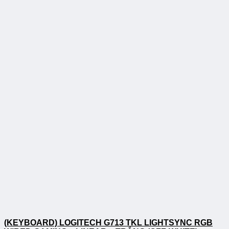
(KEYBOARD) LOGITECH G713 TKL LIGHTSYNC RGB