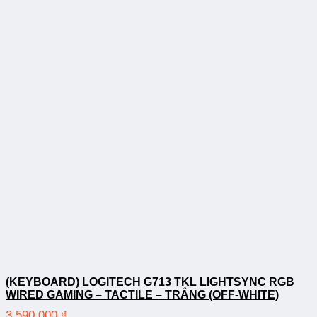
(KEYBOARD) LOGITECH G713 TKL LIGHTSYNC RGB
WIRED GAMING – TACTILE – TRẮNG (OFF-WHITE)
3.590.000
₫