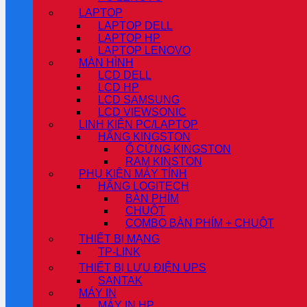
LAPTOP
LAPTOP DELL
LAPTOP HP
LAPTOP LENOVO
MÀN HÌNH
LCD DELL
LCD HP
LCD SAMSUNG
LCD VIEWSONIC
LINH KIỆN PC/LAPTOP
HÃNG KINGSTON
Ổ CỨNG KINGSTON
RAM KINSTON
PHỤ KIỆN MÁY TÍNH
HÃNG LOGITECH
BÀN PHÍM
CHUỘT
COMBO BÀN PHÍM + CHUỘT
THIẾT BỊ MẠNG
TP-LINK
THIẾT BỊ LƯU ĐIỆN UPS
SANTAK
MÁY IN
MÁY IN HP