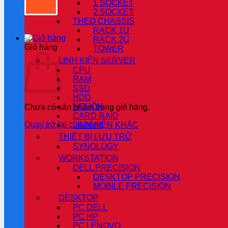
1 SOCKET
2 SOCKET
THEO CHASSIS
RACK 1U
RACK 2U
Giỏ hàng
TOWER
LINH KIỆN SERVER
CPU
RAM
SSD
HDD
NGUỒN
Chưa có sản phẩm trong giỏ hàng.
CARD RAID
Quay trở lại cửa hàng
LINH KIỆN KHÁC
THIẾT BỊ LƯU TRỮ
SYNOLOGY
WORKSTATION
DELL PRECISION
DESKTOP PRECISION
MOBILE PRECISION
DESKTOP
PC DELL
PC HP
PC LENOVO