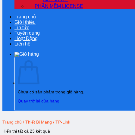
PHẦN MỀM LICENSE
Trang chủ
Giới thiệu
Tin tức
Tuyển dụng
Hoạt Động
Liên hệ
Chưa có sản phẩm trong giỏ hàng.
Quay trở lại cửa hàng
Trang chủ
/
Thiết Bị Mạng
/
TP-Link
Hiển thị tất cả 23 kết quả