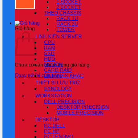
1 SOCKET
2 SOCKET
THEO CHASSIS
RACK 1U
RACK 2U
Giỏ hàng
TOWER
LINH KIỆN SERVER
CPU
RAM
SSD
HDD
NGUỒN
Chưa có sản phẩm trong giỏ hàng.
CARD RAID
Quay trở lại cửa hàng
LINH KIỆN KHÁC
THIẾT BỊ LƯU TRỮ
SYNOLOGY
WORKSTATION
DELL PRECISION
DESKTOP PRECISION
MOBILE PRECISION
DESKTOP
PC DELL
PC HP
PC LENOVO