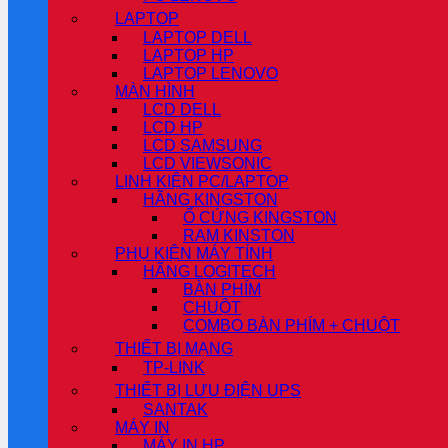
LAPTOP
LAPTOP DELL
LAPTOP HP
LAPTOP LENOVO
MÀN HÌNH
LCD DELL
LCD HP
LCD SAMSUNG
LCD VIEWSONIC
LINH KIỆN PC/LAPTOP
HÃNG KINGSTON
Ổ CỨNG KINGSTON
RAM KINSTON
PHỤ KIỆN MÁY TÍNH
HÃNG LOGITECH
BÀN PHÍM
CHUỘT
COMBO BÀN PHÍM + CHUỘT
THIẾT BỊ MẠNG
TP-LINK
THIẾT BỊ LƯU ĐIỆN UPS
SANTAK
MÁY IN
MÁY IN HP