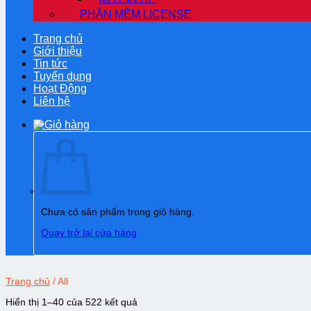
PHẦN MỀM LICENSE
Trang chủ
Giới thiệu
Tin tức
Tuyển dụng
Hoạt Động
Liên hệ
Chưa có sản phẩm trong giỏ hàng.
Quay trở lại cửa hàng
Trang chủ
/
All
Hiển thị 1–40 của 522 kết quả