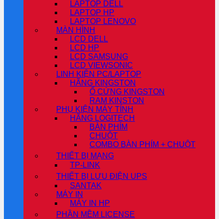
LAPTOP DELL
LAPTOP HP
LAPTOP LENOVO
MÀN HÌNH
LCD DELL
LCD HP
LCD SAMSUNG
LCD VIEWSONIC
LINH KIỆN PC/LAPTOP
HÃNG KINGSTON
Ổ CỨNG KINGSTON
RAM KINSTON
PHỤ KIỆN MÁY TÍNH
HÃNG LOGITECH
BÀN PHÍM
CHUỘT
COMBO BÀN PHÍM + CHUỘT
THIẾT BỊ MẠNG
TP-LINK
THIẾT BỊ LƯU ĐIỆN UPS
SANTAK
MÁY IN
MÁY IN HP
PHẦN MỀM LICENSE