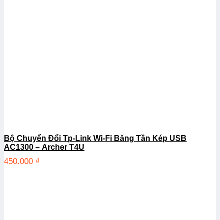
Bộ Chuyển Đổi Tp-Link Wi-Fi Băng Tần Kép USB
AC1300 – Archer T4U
450.000
₫