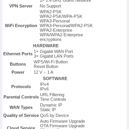
1× 2.4 GHz Guest Network
VPN Server
No Support
WPA2-PSK
WPA2-PSK/WPA-PSK
WPA3-Personal
WiFi Encryption
WPA3-Personal/WPA2-PSK
WPA2-Enterprise
WPA/WPA2-Enterprise
encryptions
HARDWARE
1× Gigabit WAN Port
Ethernet Ports
3× Gigabit LAN Ports
WPS/Wi-Fi Button
Buttons
Reset Button
Power
12 V ⎓ 1 A
SOFTWARE
IPv4
Protocols
IPv6
URL Filtering
Parental Controls
Time Controls
Dynamic IP
WAN Types
Static IP
Quality of Service
QoS by Device
Auto Firmware Upgrade
OTA Firmware Upgrade
Cloud Service