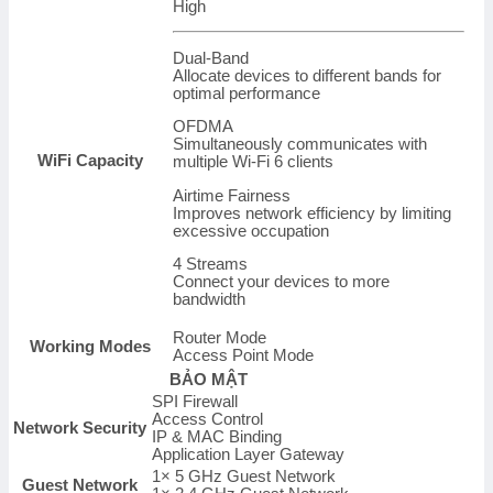
High
Dual-Band
Allocate devices to different bands for
optimal performance
OFDMA
Simultaneously communicates with
WiFi Capacity
multiple Wi-Fi 6 clients
Airtime Fairness
Improves network efficiency by limiting
excessive occupation
4 Streams
Connect your devices to more
bandwidth
Router Mode
Working Modes
Access Point Mode
BẢO MẬT
SPI Firewall
Access Control
Network Security
IP & MAC Binding
Application Layer Gateway
1× 5 GHz Guest Network
Guest Network