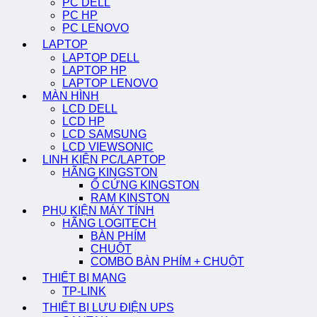
PC DELL
PC HP
PC LENOVO
LAPTOP
LAPTOP DELL
LAPTOP HP
LAPTOP LENOVO
MÀN HÌNH
LCD DELL
LCD HP
LCD SAMSUNG
LCD VIEWSONIC
LINH KIỆN PC/LAPTOP
HÃNG KINGSTON
Ổ CỨNG KINGSTON
RAM KINSTON
PHỤ KIỆN MÁY TÍNH
HÃNG LOGITECH
BÀN PHÍM
CHUỘT
COMBO BÀN PHÍM + CHUỘT
THIẾT BỊ MẠNG
TP-LINK
THIẾT BỊ LƯU ĐIỆN UPS