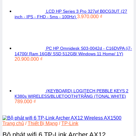
LCD HP Series 3 Pro 327pf B0CG3UT (27
3.970.000
₫
inch - IPS - FHD - 5ms - 100Hz)
PC HP Omnidesk S03-0042d - C16DVPA (i7-
14700/ Ram 16GB/ SSD 512GB/ Windows 11 Home/ 1Y)
20.900.000
₫
(KEYBOARD) LOGITECH PEBBLE KEYS 2
K380s WIRELESS/BLUETOOTH/TRẮNG (TONAL WHITE)
789.000
₫
Trang chủ
/
Thiết Bị Mạng
/
TP-Link
Bộ phát wifi 6 TP-Link Archer AX12