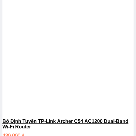
Bộ Định Tuyến TP-Link Archer C54 AC1200 Dual-Band
Wi-Fi Router
430.000
₫