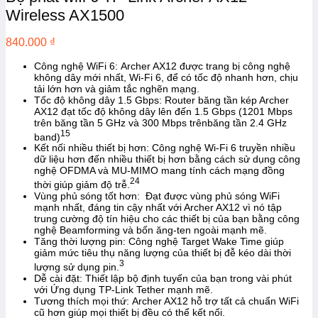
Wireless AX1500
840.000
₫
Công nghệ WiFi 6:
Archer AX12 được trang bị công nghệ
không dây mới nhất, Wi-Fi 6, để có tốc độ nhanh hơn, chịu
tải lớn hơn và giảm tắc nghẽn mạng.
Tốc độ không dây 1.5 Gbps:
Router băng tần kép Archer
AX12 đạt tốc độ không dây lên đến 1.5 Gbps (1201 Mbps
trên băng tần 5 GHz và 300 Mbps trênbăng tần 2.4 GHz
15
band)
Kết nối nhiều thiết bị hơn:
Công nghệ Wi-Fi 6 truyền nhiều
dữ liệu hơn đến nhiều thiết bị hơn bằng cách sử dụng công
nghệ OFDMA và MU-MIMO mang tính cách mạng đồng
24
thời giúp giảm độ trễ.
Vùng phủ sóng tốt hơn
: Đạt được vùng phủ sóng WiFi
mạnh nhất, đáng tin cậy nhất với Archer AX12 vì nó tập
trung cường độ tín hiệu cho các thiết bị của bạn bằng công
nghệ Beamforming và bốn ăng-ten ngoài mạnh mẽ.
Tăng thời lượng pin:
Công nghệ Target Wake Time giúp
giảm mức tiêu thụ năng lượng của thiết bị đễ kéo dài thời
3
lượng sử dụng pin.
Dễ cài đặt:
Thiết lập bộ định tuyến của bạn trong vài phút
với Ứng dụng TP-Link Tether mạnh mẽ.
Tương thích mọi thứ:
Archer AX12 hỗ trợ tất cả chuẩn WiFi
cũ hơn giúp mọi thiết bị đều có thể kết nối.