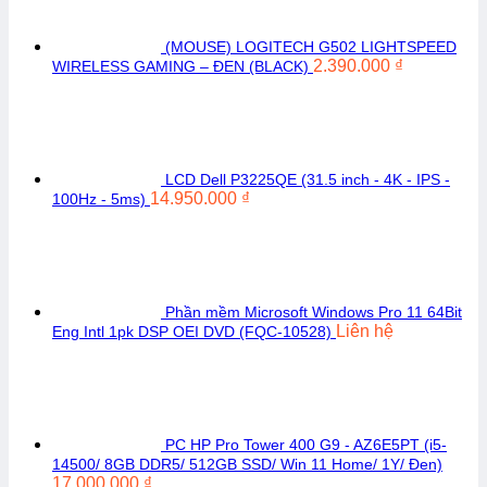
(MOUSE) LOGITECH G502 LIGHTSPEED
2.390.000
₫
WIRELESS GAMING – ĐEN (BLACK)
LCD Dell P3225QE (31.5 inch - 4K - IPS -
14.950.000
₫
100Hz - 5ms)
Phần mềm Microsoft Windows Pro 11 64Bit
Liên hệ
Eng Intl 1pk DSP OEI DVD (FQC-10528)
PC HP Pro Tower 400 G9 - AZ6E5PT (i5-
14500/ 8GB DDR5/ 512GB SSD/ Win 11 Home/ 1Y/ Đen)
17.000.000
₫