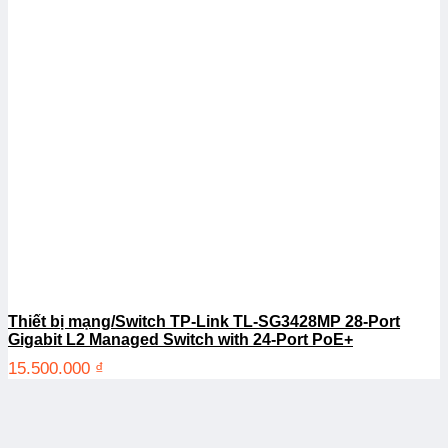
Thiết bị mạng/Switch TP-Link TL-SG3428MP 28-Port
Gigabit L2 Managed Switch with 24-Port PoE+
15.500.000
₫