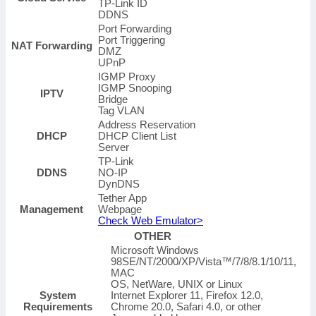
TP-Link ID
DDNS
Port Forwarding
Port Triggering
NAT Forwarding
DMZ
UPnP
IGMP Proxy
IGMP Snooping
IPTV
Bridge
Tag VLAN
Address Reservation
DHCP
DHCP Client List
Server
TP-Link
DDNS
NO-IP
DynDNS
Tether App
Management
Webpage
Check Web Emulator>
OTHER
Microsoft Windows
98SE/NT/2000/XP/Vista™/7/8/8.1/10/11,
MAC
OS, NetWare, UNIX or Linux
System
Internet Explorer 11, Firefox 12.0,
Requirements
Chrome 20.0, Safari 4.0, or other