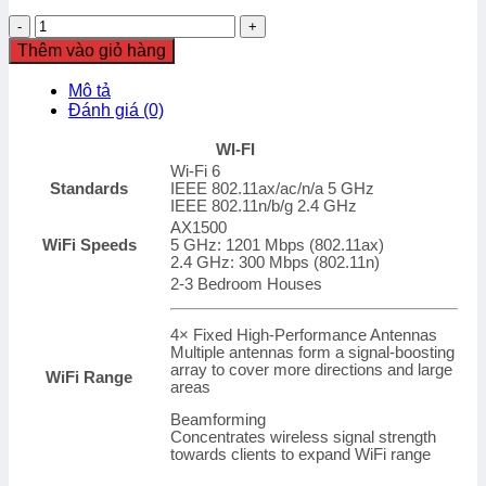
Bộ
phát
Thêm vào giỏ hàng
wifi
6
Mô tả
TP-
Đánh giá (0)
Link
Archer
WI-FI
AX12
Wi-Fi 6
Wireless
Standards
IEEE 802.11ax/ac/n/a 5 GHz
AX1500
IEEE 802.11n/b/g 2.4 GHz
số
AX1500
lượng
WiFi Speeds
5 GHz: 1201 Mbps (802.11ax)
2.4 GHz: 300 Mbps (802.11n)
2-3 Bedroom Houses
4× Fixed High-Performance Antennas
Multiple antennas form a signal-boosting
array to cover more directions and large
WiFi Range
areas
Beamforming
Concentrates wireless signal strength
towards clients to expand WiFi range