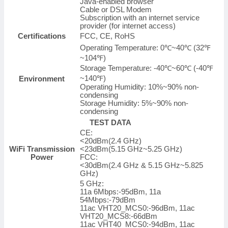
Java-enabled browser
Cable or DSL Modem
Subscription with an internet service
provider (for internet access)
Certifications
FCC, CE, RoHS
Operating Temperature: 0℃~40℃ (32℉
~104℉)
Storage Temperature: -40℃~60℃ (-40℉
~140℉)
Environment
Operating Humidity: 10%~90% non-
condensing
Storage Humidity: 5%~90% non-
condensing
TEST DATA
CE:
<20dBm(2.4 GHz)
WiFi Transmission
<23dBm(5.15 GHz~5.25 GHz)
Power
FCC:
<30dBm(2.4 GHz & 5.15 GHz~5.825
GHz)
5 GHz:
11a 6Mbps:-95dBm, 11a
54Mbps:-79dBm
11ac VHT20_MCS0:-96dBm, 11ac
VHT20_MCS8:-66dBm
11ac VHT40_MCS0:-94dBm, 11ac