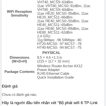
VHT40_MCS9:-63dBm
11ac VHT80_MCS0:-91dBm, 11ac
VHT80_MCS9:-60dBm
WiFi Reception
11ax HE20_MCS0:-95dBm, 11ax
Sensitivity
HE20_MCS11:-66dBm
11ax HE40_MCS0:-92dBm, 11ax
HE40_MCS11:-65dBm
11ax HE80_MCS0:-89dBm, 11ax
HE80_MCS11:-62dBm
2.4 GHz:
11g 6Mbps: -96 54Mbps: -80
HT20-MCS0: -97 MCS7: -78
HT40-MCS0: -94 MCS7: -75
PHYSICAL
Dimensions
8.5 × 4.6 ×1.3 in
(W×D×H)
(215 × 117 × 32 mm)
Wireless Router Archer AX12
Power Adapter
Package Contents
RJ45 Ethernet Cable
Quick Installation Guide
Đánh giá
Chưa có đánh giá nào.
Hãy là người đầu tiên nhận xét “Bộ phát wifi 6 TP-Link