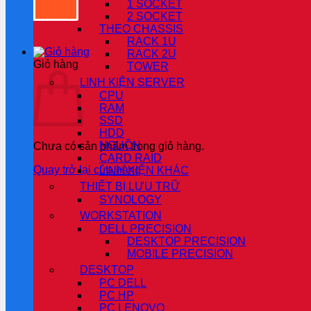
1 SOCKET
2 SOCKET
THEO CHASSIS
RACK 1U
RACK 2U
Giỏ hàng
TOWER
LINH KIỆN SERVER
CPU
RAM
SSD
HDD
NGUỒN
Chưa có sản phẩm trong giỏ hàng.
CARD RAID
Quay trở lại cửa hàng
LINH KIỆN KHÁC
THIẾT BỊ LƯU TRỮ
SYNOLOGY
WORKSTATION
DELL PRECISION
DESKTOP PRECISION
MOBILE PRECISION
DESKTOP
PC DELL
PC HP
PC LENOVO