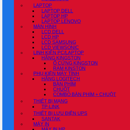
LAPTOP
LAPTOP DELL
LAPTOP HP
LAPTOP LENOVO
MÀN HÌNH
LCD DELL
LCD HP
LCD SAMSUNG
LCD VIEWSONIC
LINH KIỆN PC/LAPTOP
HÃNG KINGSTON
Ổ CỨNG KINGSTON
RAM KINSTON
PHỤ KIỆN MÁY TÍNH
HÃNG LOGITECH
BÀN PHÍM
CHUỘT
COMBO BÀN PHÍM + CHUỘT
THIẾT BỊ MẠNG
TP-LINK
THIẾT BỊ LƯU ĐIỆN UPS
SANTAK
MÁY IN
MÁY IN HP