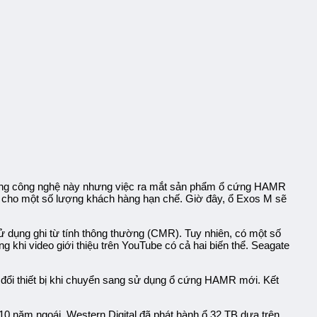
 dụng công nghệ này nhưng việc ra mắt sản phẩm ổ cứng HAMR
ấp cho một số lượng khách hàng hạn chế. Giờ đây, ổ Exos M sẽ
dụng ghi từ tính thông thường (CMR). Tuy nhiên, có một số
khi video giới thiệu trên YouTube có cả hai biến thể. Seagate
 đổi thiết bị khi chuyển sang sử dụng ổ cứng HAMR mới. Kết
10 năm ngoái, Western Digital đã phát hành ổ 32 TB dựa trên