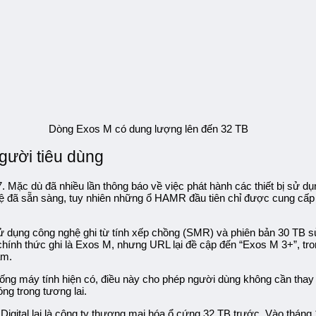
Dòng Exos M có dung lượng lên đến 32 TB
gười tiêu dùng
 Mặc dù đã nhiều lần thông báo về việc phát hành các thiết bị sử
nghệ đã sẵn sàng, tuy nhiên những ổ HAMR đầu tiên chỉ được cung c
ụng công nghệ ghi từ tính xếp chồng (SMR) và phiên bản 30 TB sử 
nh thức ghi là Exos M, nhưng URL lại đề cập đến “Exos M 3+”, trong 
ẩm.
hống máy tính hiện có, điều này cho phép người dùng không cần thay
óng trong tương lai.
igital lại là công ty thương mại hóa ổ cứng 32 TB trước. Vào tháng 