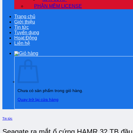
PHẦN MỀM LICENSE
Trang chủ
Giới thiệu
Tin tức
Tuyển dụng
Hoạt Động
Liên hệ
Chưa có sản phẩm trong giỏ hàng.
Quay trở lại cửa hàng
Tin tức
Seagate ra mắt ổ cứng HAMR 32 TB đầu ti