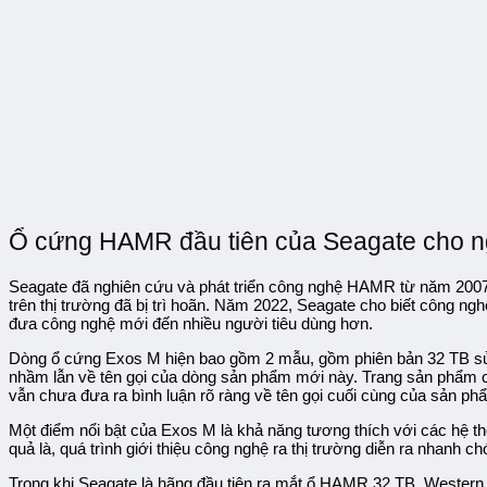
Ổ cứng HAMR đầu tiên của Seagate cho n
Seagate đã nghiên cứu và phát triển công nghệ HAMR từ năm 2007.
trên thị trường đã bị trì hoãn. Năm 2022, Seagate cho biết công 
đưa công nghệ mới đến nhiều người tiêu dùng hơn.
Dòng ổ cứng Exos M hiện bao gồm 2 mẫu, gồm phiên bản 32 TB sử d
nhầm lẫn về tên gọi của dòng sản phẩm mới này. Trang sản phẩm chí
vẫn chưa đưa ra bình luận rõ ràng về tên gọi cuối cùng của sản ph
Một điểm nổi bật của Exos M là khả năng tương thích với các hệ t
quả là, quá trình giới thiệu công nghệ ra thị trường diễn ra nhanh ch
Trong khi Seagate là hãng đầu tiên ra mắt ổ HAMR 32 TB, Western D