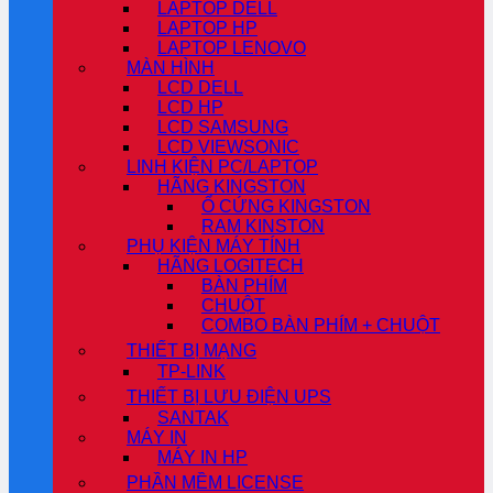
LAPTOP DELL
LAPTOP HP
LAPTOP LENOVO
MÀN HÌNH
LCD DELL
LCD HP
LCD SAMSUNG
LCD VIEWSONIC
LINH KIỆN PC/LAPTOP
HÃNG KINGSTON
Ổ CỨNG KINGSTON
RAM KINSTON
PHỤ KIỆN MÁY TÍNH
HÃNG LOGITECH
BÀN PHÍM
CHUỘT
COMBO BÀN PHÍM + CHUỘT
THIẾT BỊ MẠNG
TP-LINK
THIẾT BỊ LƯU ĐIỆN UPS
SANTAK
MÁY IN
MÁY IN HP
PHẦN MỀM LICENSE