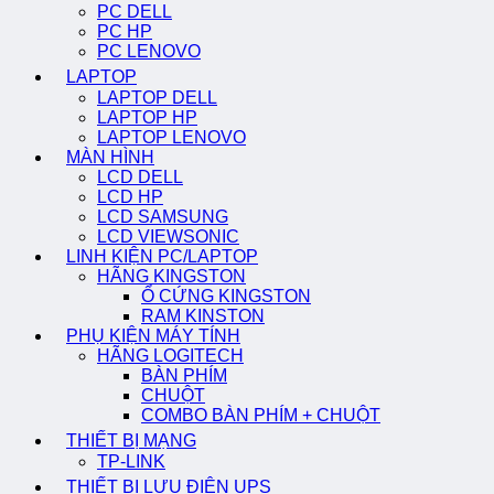
PC DELL
PC HP
PC LENOVO
LAPTOP
LAPTOP DELL
LAPTOP HP
LAPTOP LENOVO
MÀN HÌNH
LCD DELL
LCD HP
LCD SAMSUNG
LCD VIEWSONIC
LINH KIỆN PC/LAPTOP
HÃNG KINGSTON
Ổ CỨNG KINGSTON
RAM KINSTON
PHỤ KIỆN MÁY TÍNH
HÃNG LOGITECH
BÀN PHÍM
CHUỘT
COMBO BÀN PHÍM + CHUỘT
THIẾT BỊ MẠNG
TP-LINK
THIẾT BỊ LƯU ĐIỆN UPS