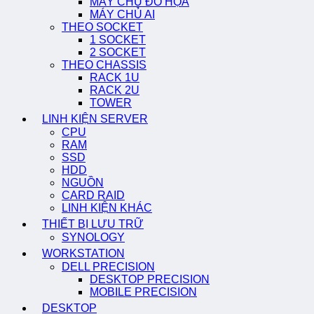
MÁY CHỦ ĐỒ HỌA
MÁY CHỦ AI
THEO SOCKET
1 SOCKET
2 SOCKET
THEO CHASSIS
RACK 1U
RACK 2U
TOWER
LINH KIỆN SERVER
CPU
RAM
SSD
HDD
NGUỒN
CARD RAID
LINH KIỆN KHÁC
THIẾT BỊ LƯU TRỮ
SYNOLOGY
WORKSTATION
DELL PRECISION
DESKTOP PRECISION
MOBILE PRECISION
DESKTOP