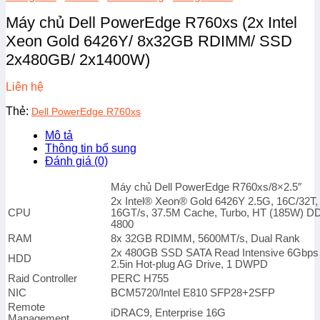
Máy chủ Dell PowerEdge R760xs (2x Intel
Xeon Gold 6426Y/ 8x32GB RDIMM/ SSD
2x480GB/ 2x1400W)
Liên hệ
Thẻ:
Dell PowerEdge R760xs
Mô tả
Thông tin bổ sung
Đánh giá (0)
Máy chủ Dell PowerEdge R760xs/8×2.5″
2x Intel® Xeon® Gold 6426Y 2.5G, 16C/32T,
CPU
16GT/s, 37.5M Cache, Turbo, HT (185W) D
4800
RAM
8x 32GB RDIMM, 5600MT/s, Dual Rank
2x 480GB SSD SATA Read Intensive 6Gbps
HDD
2.5in Hot-plug AG Drive, 1 DWPD
Raid Controller
PERC H755
NIC
BCM5720/Intel E810 SFP28+2SFP
Remote
iDRAC9, Enterprise 16G
Management