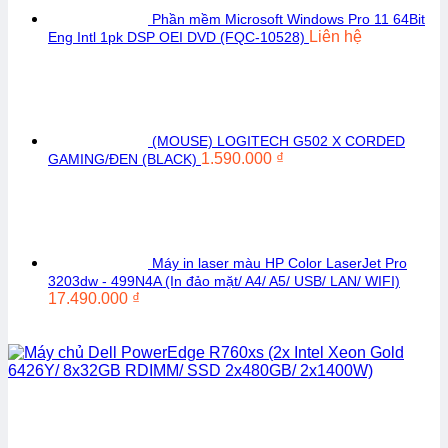
Phần mềm Microsoft Windows Pro 11 64Bit
Liên hệ
Eng Intl 1pk DSP OEI DVD (FQC-10528)
(MOUSE) LOGITECH G502 X CORDED
1.590.000
₫
GAMING/ĐEN (BLACK)
Máy in laser màu HP Color LaserJet Pro
3203dw - 499N4A (In đảo mặt/ A4/ A5/ USB/ LAN/ WIFI)
17.490.000
₫