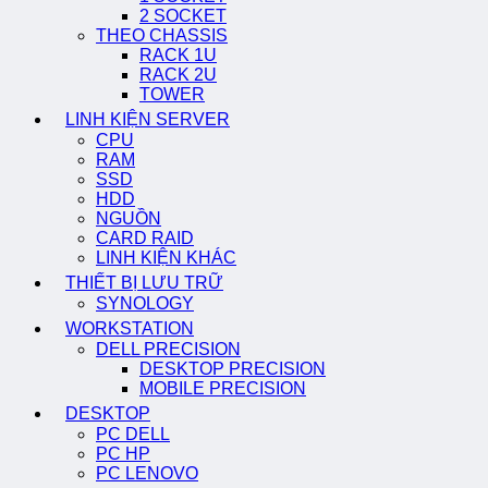
2 SOCKET
THEO CHASSIS
RACK 1U
RACK 2U
TOWER
LINH KIỆN SERVER
CPU
RAM
SSD
HDD
NGUỒN
CARD RAID
LINH KIỆN KHÁC
THIẾT BỊ LƯU TRỮ
SYNOLOGY
WORKSTATION
DELL PRECISION
DESKTOP PRECISION
MOBILE PRECISION
DESKTOP
PC DELL
PC HP
PC LENOVO