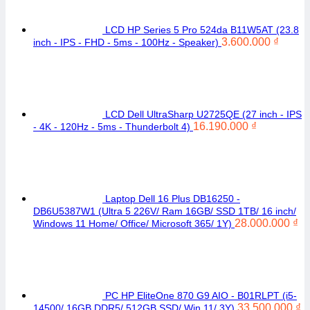
LCD HP Series 5 Pro 524da B11W5AT (23.8
3.600.000
₫
inch - IPS - FHD - 5ms - 100Hz - Speaker)
LCD Dell UltraSharp U2725QE (27 inch - IPS
16.190.000
₫
- 4K - 120Hz - 5ms - Thunderbolt 4)
Laptop Dell 16 Plus DB16250 -
DB6U5387W1 (Ultra 5 226V/ Ram 16GB/ SSD 1TB/ 16 inch/
28.000.000
₫
Windows 11 Home/ Office/ Microsoft 365/ 1Y)
PC HP EliteOne 870 G9 AIO - B01RLPT (i5-
33.500.000
₫
14500/ 16GB DDR5/ 512GB SSD/ Win 11/ 3Y)