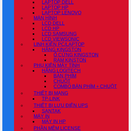
LAPTOP DELL
LAPTOP HP
LAPTOP LENOVO
MÀN HÌNH
LCD DELL
LCD HP
LCD SAMSUNG
LCD VIEWSONIC
LINH KIỆN PC/LAPTOP
HÃNG KINGSTON
Ổ CỨNG KINGSTON
RAM KINSTON
PHỤ KIỆN MÁY TÍNH
HÃNG LOGITECH
BÀN PHÍM
CHUỘT
COMBO BÀN PHÍM + CHUỘT
THIẾT BỊ MẠNG
TP-LINK
THIẾT BỊ LƯU ĐIỆN UPS
SANTAK
MÁY IN
MÁY IN HP
PHẦN MỀM LICENSE