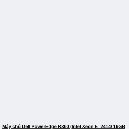
Máy chủ Dell PowerEdge R360 (Intel Xeon E- 2414/ 16GB