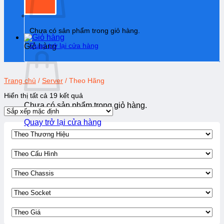
Chưa có sản phẩm trong giỏ hàng.
Quay trở lại cửa hàng
Giỏ hàng
Trang chủ
/
Server
/
Theo Hãng
Hiển thị tất cả 19 kết quả
Chưa có sản phẩm trong giỏ hàng.
Quay trở lại cửa hàng