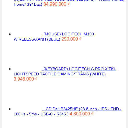
34.990.000
₫
Home/ 3Y/ Bạc)
(MOUSE) LOGITECH M190
290.000
₫
WIRELESS/XANH (BLUE)
(KEYBOARD) LOGITECH G PRO X TKL
LIGHTSPEED TACTILE GAMING/TRẮNG (WHITE)
3.948.000
₫
LCD Dell P2425HE (23.8 inch - IPS - FHD -
4.800.000
₫
100Hz - 5ms - USB-C - RJ45 )