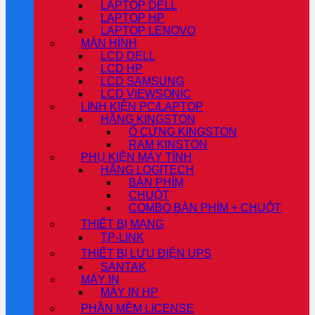
LAPTOP DELL
LAPTOP HP
LAPTOP LENOVO
MÀN HÌNH
LCD DELL
LCD HP
LCD SAMSUNG
LCD VIEWSONIC
LINH KIỆN PC/LAPTOP
HÃNG KINGSTON
Ổ CỨNG KINGSTON
RAM KINSTON
PHỤ KIỆN MÁY TÍNH
HÃNG LOGITECH
BÀN PHÍM
CHUỘT
COMBO BÀN PHÍM + CHUỘT
THIẾT BỊ MẠNG
TP-LINK
THIẾT BỊ LƯU ĐIỆN UPS
SANTAK
MÁY IN
MÁY IN HP
PHẦN MỀM LICENSE