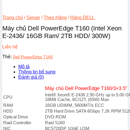
Trang chủ
/
Server
/
Theo Hãng
/
Hãng DELL
Máy chủ Dell PowerEdge T160 (Intel Xeon
E-2436/ 16GB Ram/ 2TB HDD/ 300W)
Liên hệ
Thẻ:
Dell PowerEdge T160
Mô tả
Thông tin bổ sung
Đánh giá (0)
Máy chủ Dell PowerEdge T160/3×3.5″
Intel® Xeon® E-2436 2.90 GHz up to 5.00 G
CPU
18MB Cache, 6C/12T, (65W) Max
RAM
16GB UDIMM, 5600MT/s ECC
HDD
2TB Hard Drive SATA 6Gbps 7.2K RPM 512n
Optical Drive
DVD-ROM
Raid Controller
Raid S160
NIC
BC5720DP 1GbE LOM