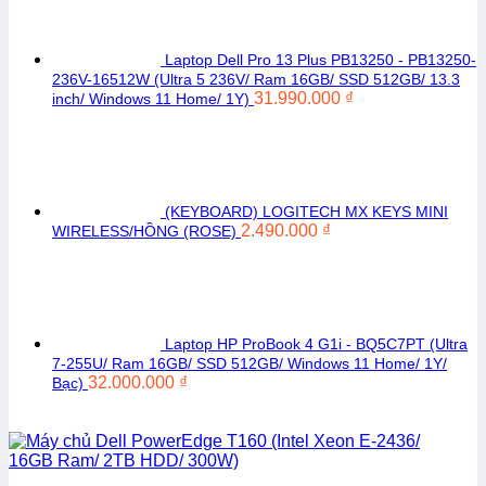
Laptop Dell Pro 13 Plus PB13250 - PB13250-
236V-16512W (Ultra 5 236V/ Ram 16GB/ SSD 512GB/ 13.3
31.990.000
₫
inch/ Windows 11 Home/ 1Y)
(KEYBOARD) LOGITECH MX KEYS MINI
2.490.000
₫
WIRELESS/HỒNG (ROSE)
Laptop HP ProBook 4 G1i - BQ5C7PT (Ultra
7-255U/ Ram 16GB/ SSD 512GB/ Windows 11 Home/ 1Y/
32.000.000
₫
Bạc)