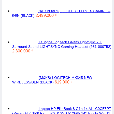
(KEYBOARD) LOGITECH PRO X GAMING –
2.499.000
₫
ĐEN (BLACK)
Tai nghe Logitech G633s LightSync 7.1
Surround Sound LIGHTSYNC Gaming Headset (981-000752)
2.300.000
₫
(M&KB) LOGITECH MK345 NEW
619.000
₫
WIRELESS/ĐEN (BLACK)
Laptop HP EliteBook 8 G1a 14 AI - C0CE5PT
(Ryzen AI 7 350/ Ram 32GB/ SSD 512GB/ 14" Touch/ Win 11