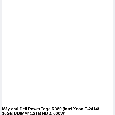
Máy chủ Dell PowerEdge R360 (Intel Xeon E-2414/
16GB UDIMM/ 1.2TB HDD/ 600W)