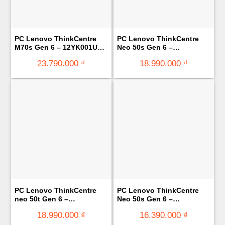
PC Lenovo ThinkCentre
PC Lenovo ThinkCentre
M70s Gen 6 – 12YK001UVA
Neo 50s Gen 6 –
(Ultra 5 – 225/ Ram 16GB/
13DM003LVA (Ultra 5-225/
23.790.000
₫
18.990.000
₫
512GB SSD/ NoOS/ 1Y)
Ram 8GB/ 512GB SSD/
KB+M/ NoOS/ 1Y)
PC Lenovo ThinkCentre
PC Lenovo ThinkCentre
neo 50t Gen 6 –
Neo 50s Gen 6 –
13BB0004VA (Ultra 5-225/
13DM0048VA (Ultra 3-205/
18.990.000
₫
16.390.000
₫
Ram 8GB/ SSD 256GB/
Ram 8GB/ 512GB SSD/
NoOS/ 1Y)
KB+M/ NO OS/ 1Y)