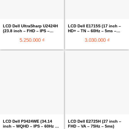
LCD Dell UltraSharp U2424H
LCD Dell E1715S (17 inch –
(23.8 inch – FHD – IPS –
HD+ – TN – 60Hz – 5ms –
120Hz – 5ms – DRR – TMDS –
Vuông)
5.250.000
₫
3.030.000
₫
USB Type C)
LCD Dell P3424WE (34.14
LCD Dell E2725H (27 inch –
inch – WQHD – IPS – 60Hz –
FHD – VA – 75Hz – 5ms)