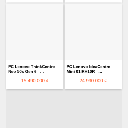
PC Lenovo ThinkCentre
PC Lenovo IdeaCentre
Neo 50s Gen 6 –
Mini 01IRH10R –
13DM0047VA (Ultra 3-205/
91B2005LVM (Intel®
15.490.000
₫
24.990.000
₫
Ram 8GB/ 256GB SSD/
Core™ 5 210H/ 8GB DDR5/
KB+M/ NO OS/ 1Y)
512GB SSD/ Windows 11
Home SL)