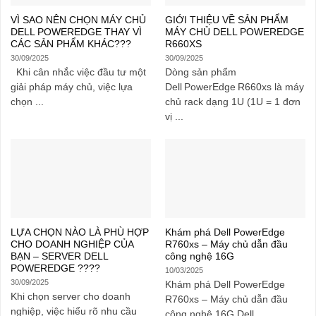
VÌ SAO NÊN CHỌN MÁY CHỦ
GIỚI THIỆU VỀ SẢN PHẨM
DELL POWEREDGE THAY VÌ
MÁY CHỦ DELL POWEREDGE
CÁC SẢN PHẨM KHÁC???
R660XS
30/09/2025
30/09/2025
Khi cân nhắc việc đầu tư một
Dòng sản phẩm
giải pháp máy chủ, việc lựa
Dell PowerEdge R660xs là máy
chọn ...
chủ rack dạng 1U (1U = 1 đơn
vị ...
LỰA CHỌN NÀO LÀ PHÙ HỢP
Khám phá Dell PowerEdge
CHO DOANH NGHIỆP CỦA
R760xs – Máy chủ dẫn đầu
BẠN – SERVER DELL
công nghệ 16G
POWEREDGE ????
10/03/2025
30/09/2025
Khám phá Dell PowerEdge
Khi chọn server cho doanh
R760xs – Máy chủ dẫn đầu
nghiệp, việc hiểu rõ nhu cầu
công nghệ 16G Dell