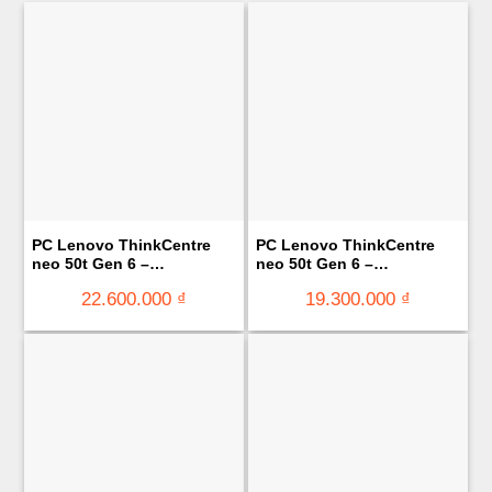
PC Lenovo ThinkCentre
PC Lenovo ThinkCentre
neo 50t Gen 6 –
neo 50t Gen 6 –
13BB0006VA (Ultra 5-225/
13BB0005VA (Ultra 5-225/
22.600.000
₫
19.300.000
₫
Ram 16GB/ 512GB SSD/ No
Ram 8GB/ 512GB SSD/ No
OS/1Y)
OS/ 1Y)