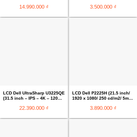
5ms – USB TypeC – Curved)
14.990.000
₫
3.500.000
₫
LCD Dell UltraSharp U3225QE
LCD Dell P2225H (21.5 inch/
(31.5 inch – IPS – 4K – 120Hz
1920 x 1080/ 250 cd/m2/ 5ms/
– 5ms)
100Hz)
22.390.000
₫
3.890.000
₫