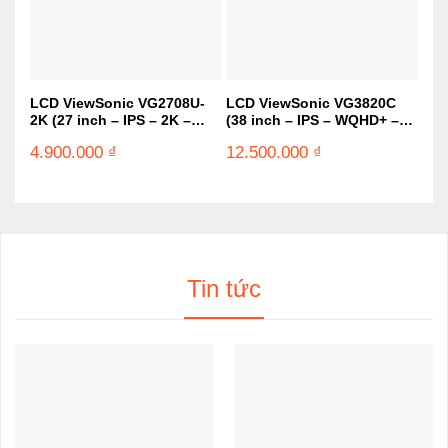
LCD ViewSonic VG2708U-
LCD ViewSonic VG3820C
LCD
2K (27 inch – IPS – 2K –
(38 inch – IPS – WQHD+ –
W (
75Hz – 4ms – USB-C –
75Hz – 5ms – Speaker –
120
4.900.000
₫
12.500.000
₫
7.2
Speaker)
Cong – USB-C)
Spe
Tin tức