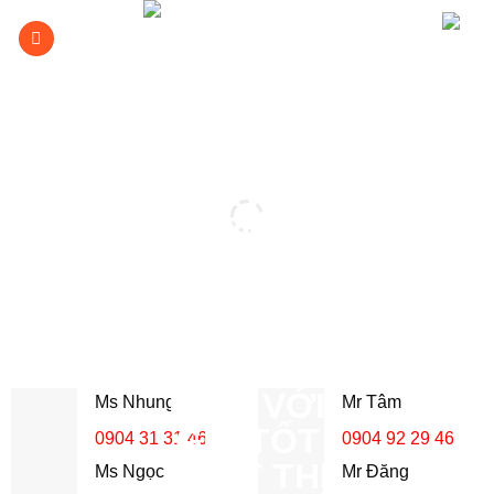
Bỏ
qua
nội
dung
Ms Nhung
Mr Tâm
0904 31 31 46
0904 92 29 46
Ms Ngọc
Mr Đăng