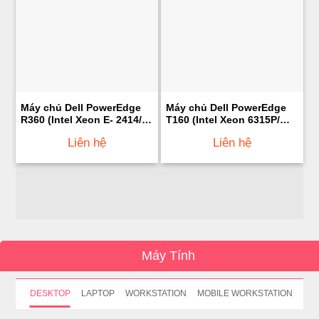
Máy chủ Dell PowerEdge
Máy chủ Dell PowerEdge
R360 (Intel Xeon E- 2414/
T160 (Intel Xeon 6315P/
16GB UDIMM/ 4TB HDD/
16GB Ram/ 2TB HDD/
Liên hệ
Liên hệ
600W)
300W)
Máy Tính
DESKTOP
LAPTOP
WORKSTATION
MOBILE WORKSTATION