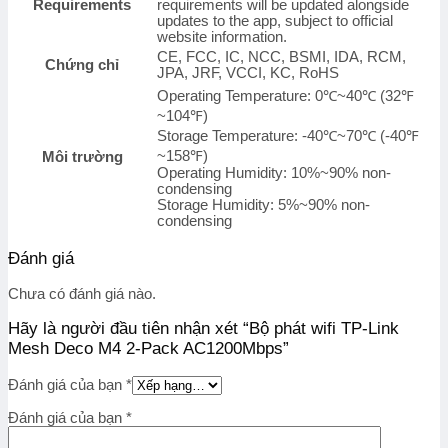
Requirements
requirements will be updated alongside
updates to the app, subject to official
website information.
CE, FCC, IC, NCC, BSMI, IDA, RCM,
Chứng chỉ
JPA, JRF, VCCI, KC, RoHS
Operating Temperature: 0℃~40℃ (32℉
~104℉)
Storage Temperature: -40℃~70℃ (-40℉
~158℉)
Môi trường
Operating Humidity: 10%~90% non-
condensing
Storage Humidity: 5%~90% non-
condensing
Đánh giá
Chưa có đánh giá nào.
Hãy là người đầu tiên nhận xét “Bộ phát wifi TP-Link
Mesh Deco M4 2-Pack AC1200Mbps”
Đánh giá của bạn
*
Đánh giá của bạn
*