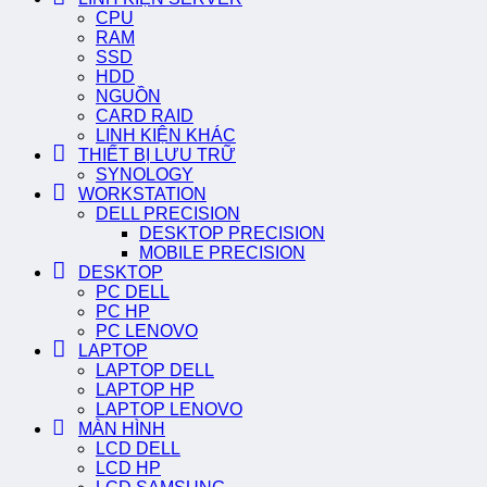
CPU
RAM
SSD
HDD
NGUỒN
CARD RAID
LINH KIỆN KHÁC
THIẾT BỊ LƯU TRỮ
SYNOLOGY
WORKSTATION
DELL PRECISION
DESKTOP PRECISION
MOBILE PRECISION
DESKTOP
PC DELL
PC HP
PC LENOVO
LAPTOP
LAPTOP DELL
LAPTOP HP
LAPTOP LENOVO
MÀN HÌNH
LCD DELL
LCD HP