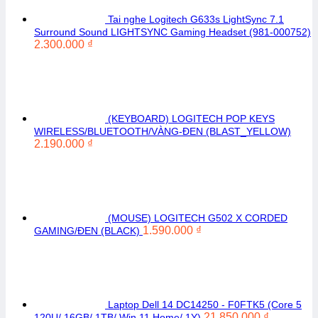
Tai nghe Logitech G633s LightSync 7.1
Surround Sound LIGHTSYNC Gaming Headset (981-000752)
2.300.000
₫
(KEYBOARD) LOGITECH POP KEYS
WIRELESS/BLUETOOTH/VÀNG-ĐEN (BLAST_YELLOW)
2.190.000
₫
(MOUSE) LOGITECH G502 X CORDED
1.590.000
₫
GAMING/ĐEN (BLACK)
Laptop Dell 14 DC14250 - F0FTK5 (Core 5
21.850.000
₫
120U/ 16GB/ 1TB/ Win 11 Home/ 1Y)