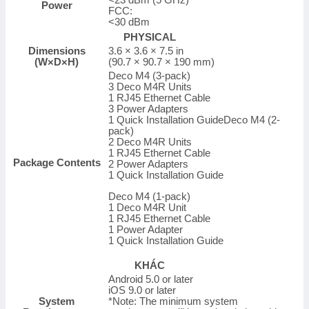
<23 dBm (5 GHz)
Power
FCC:
<30 dBm
PHYSICAL
Dimensions
3.6 × 3.6 × 7.5 in
(W×D×H)
(90.7 × 90.7 × 190 mm)
Deco M4 (3-pack)
3 Deco M4R Units
1 RJ45 Ethernet Cable
3 Power Adapters
1 Quick Installation Guide
Deco M4 (2-
pack)
2 Deco M4R Units
1 RJ45 Ethernet Cable
Package Contents
2 Power Adapters
1 Quick Installation Guide
Deco M4 (1-pack)
1 Deco M4R Unit
1 RJ45 Ethernet Cable
1 Power Adapter
1 Quick Installation Guide
KHÁC
Android 5.0 or later
iOS 9.0 or later
System
*Note: The minimum system