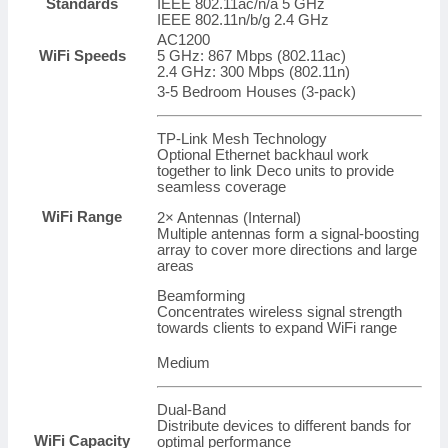
Standards
IEEE 802.11ac/n/a 5 GHz
Pack
IEEE 802.11n/b/g 2.4 GHz
AC1200Mbps
AC1200
số
WiFi Speeds
5 GHz: 867 Mbps (802.11ac)
lượng
2.4 GHz: 300 Mbps (802.11n)
3-5 Bedroom Houses (3-pack)
TP-Link Mesh Technology
Optional Ethernet backhaul work
together to link Deco units to provide
seamless coverage
WiFi Range
2× Antennas (Internal)
Multiple antennas form a signal-boosting
array to cover more directions and large
areas
Beamforming
Concentrates wireless signal strength
towards clients to expand WiFi range
Medium
Dual-Band
Distribute devices to different bands for
WiFi Capacity
optimal performance