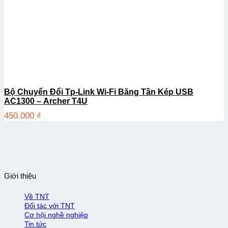
Bộ Chuyển Đổi Tp-Link Wi-Fi Băng Tần Kép USB
AC1300 – Archer T4U
450.000
₫
Giới thiệu
Về TNT
Đối tác với TNT
Cơ hội nghề nghiệp
Tin tức