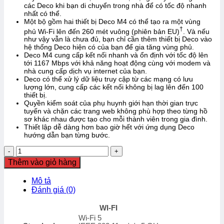
các Deco khi bạn di chuyển trong nhà để có tốc độ nhanh
nhất có thể.
Một bộ gồm hai thiết bị Deco M4 có thể tạo ra một vùng
†
phủ Wi-Fi lên đến 260 mét vuông (phiên bản EU)
. Và nếu
như vậy vẫn là chưa đủ, bạn chỉ cần thêm thiết bị Deco vào
hệ thống Deco hiện có của bạn để gia tăng vùng phủ.
Deco M4 cung cấp kết nối nhanh và ổn định với tốc độ lên
tới 1167 Mbps với khả năng hoạt động cùng với modem và
nhà cung cấp dịch vụ internet của bạn.
Deco có thể xử lý dữ liệu truy cập từ các mạng có lưu
lượng lớn, cung cấp các kết nối không bị lag lên đến 100
thiết bị.
Quyền kiểm soát của phụ huynh giới hạn thời gian trực
tuyến và chặn các trang web không phù hợp theo từng hồ
sơ khác nhau được tạo cho mỗi thành viên trong gia đình.
Thiết lập dễ dàng hơn bao giờ hết với ứng dụng Deco
hướng dẫn bạn từng bước.
Bộ
phát
Thêm vào giỏ hàng
wifi
TP-
Mô tả
Link
Đánh giá (0)
Mesh
Deco
WI-FI
M4
Wi-Fi 5
2-