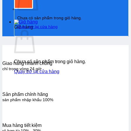
Chưa có sản phẩm trong giỏ hàng.
Quay trở lại cửa hàng
Giỏ hàng
Chưa có sản phẩm trong giỏ hàng.
Giao hàng nhanh chóng
chỉ trong vòng 24 giờ
Quay trở lại cửa hàng
Sản phẩm chính hãng
sản phẩm nhập khẩu 100%
Mua hàng tiết kiệm
rẻ hơn từ 10% - 30%