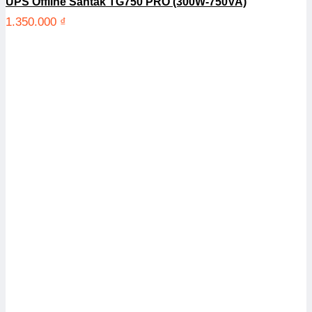
UPS Offline Santak TG750 PRO (300W-750VA)
1.350.000
₫