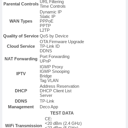
URL Filtering
Parental Controls
Time Controls
Dynamic IP
Static IP
WAN Types
PPPoE
PPTP
L2TP
Quality of Service
QoS by Device
OTA Firmware Upgrade
Cloud Service
TP-Link ID
DDNS
Port Forwarding
NAT Forwarding
UPnP
IGMP Proxy
IGMP Snooping
IPTV
Bridge
Tag VLAN
Address Reservation
DHCP
DHCP Client List
Server
DDNS
TP-Link
Management
Deco App
TEST DATA
CE:
<20 dBm (2.4 GHz)
WiFi Transmission