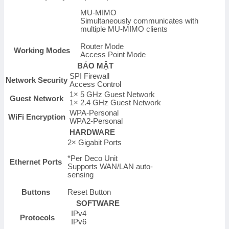
MU-MIMO
Simultaneously communicates with
multiple MU-MIMO clients
Router Mode
Working Modes
Access Point Mode
BẢO MẬT
SPI Firewall
Network Security
Access Control
1× 5 GHz Guest Network
Guest Network
1× 2.4 GHz Guest Network
WPA-Personal
WiFi Encryption
WPA2-Personal
HARDWARE
2× Gigabit Ports
*Per Deco Unit
Ethernet Ports
Supports WAN/LAN auto-
sensing
Buttons
Reset Button
SOFTWARE
IPv4
Protocols
IPv6