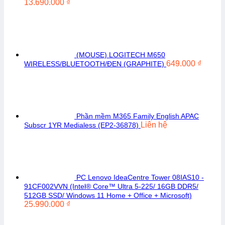
13.690.000
₫
(MOUSE) LOGITECH M650
649.000
₫
WIRELESS/BLUETOOTH/ĐEN (GRAPHITE)
Phần mềm M365 Family English APAC
Liên hệ
Subscr 1YR Medialess (EP2-36878)
PC Lenovo IdeaCentre Tower 08IAS10 -
91CF002VVN (Intel® Core™ Ultra 5-225/ 16GB DDR5/
512GB SSD/ Windows 11 Home + Office + Microsoft)
25.990.000
₫