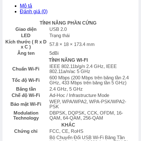
dây
Mô tả
USB
Đánh giá (0)
TP-
Link
TÍNH NĂNG PHẦN CỨNG
Archer
Giao diện
USB 2.0
T2U
LED
Trạng thái
Plus
Kích thước ( R x D
AC600
57.8 × 18 × 173.4 mm
x C )
số
Ăng ten
5dBi
lượng
TÍNH NĂNG WI-FI
IEEE 802.11b/g/n 2.4 GHz, IEEE
Chuẩn Wi-Fi
802.11a/n/ac 5 GHz
600 Mbps (200 Mbps trên băng tần 2.4
Tốc độ Wi-Fi
GHz, 433 Mbps trên băng tần 5 GHz)
Băng tần
2.4 GHz, 5 GHz
Chế độ Wi-Fi
Ad-Hoc / Infrastructure Mode
WEP, WPA/WPA2, WPA-PSK/WPA2-
Bảo mật Wi-Fi
PSK
Modulation
DBPSK, DQPSK, CCK, OFDM, 16-
Technology
QAM, 64-QAM, 256-QAM
KHÁC
Chứng chỉ
FCC, CE, RoHS
Bộ Chuyển Đổi USB Wi-Fi Băng Tần