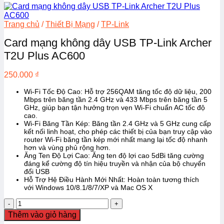
Trang chủ
/
Thiết Bị Mạng
/
TP-Link
Card mạng không dây USB TP-Link Archer
T2U Plus AC600
250.000
₫
Wi-Fi Tốc Độ Cao
: Hỗ trợ 256QAM tăng tốc độ dữ liệu, 200
Mbps trên băng tần 2.4 GHz và 433 Mbps trên băng tần 5
GHz, giúp bạn tận hưởng trọn vẹn Wi-Fi chuẩn AC tốc độ
cao.
Wi-Fi Băng Tần Kép
: Băng tần 2.4 GHz và 5 GHz cung cấp
kết nối linh hoạt, cho phép các thiết bị của bạn truy cập vào
router Wi-Fi băng tần kép mới nhất mang lại tốc độ nhanh
hơn và vùng phủ rộng hơn.
Ăng Ten Độ Lợi Cao
: Ăng ten độ lợi cao 5dBi tăng cường
đáng kể cường độ tín hiệu truyền và nhận của bộ chuyển
đổi USB
Hỗ Trợ Hệ Điều Hành Mới Nhất
: Hoàn toàn tương thích
với Windows 10/8.1/8/7/XP và Mac OS X
Card
mạng
Thêm vào giỏ hàng
không