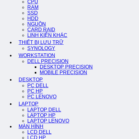
CPU
RAM
SSD
HDD
NGUỒN
CARD RAID
LINH KIỆN KHÁC
THIẾT BỊ LƯU TRỮ
SYNOLOGY
WORKSTATION
DELL PRECISION
DESKTOP PRECISION
MOBILE PRECISION
DESKTOP
PC DELL
PC HP
PC LENOVO
LAPTOP
LAPTOP DELL
LAPTOP HP
LAPTOP LENOVO
MÀN HÌNH
LCD DELL
LCD HP