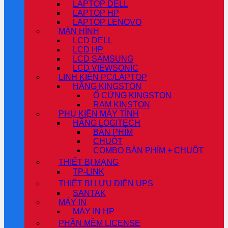
LAPTOP DELL
LAPTOP HP
LAPTOP LENOVO
MÀN HÌNH
LCD DELL
LCD HP
LCD SAMSUNG
LCD VIEWSONIC
LINH KIỆN PC/LAPTOP
HÃNG KINGSTON
Ổ CỨNG KINGSTON
RAM KINSTON
PHỤ KIỆN MÁY TÍNH
HÃNG LOGITECH
BÀN PHÍM
CHUỘT
COMBO BÀN PHÍM + CHUỘT
THIẾT BỊ MẠNG
TP-LINK
THIẾT BỊ LƯU ĐIỆN UPS
SANTAK
MÁY IN
MÁY IN HP
PHẦN MỀM LICENSE