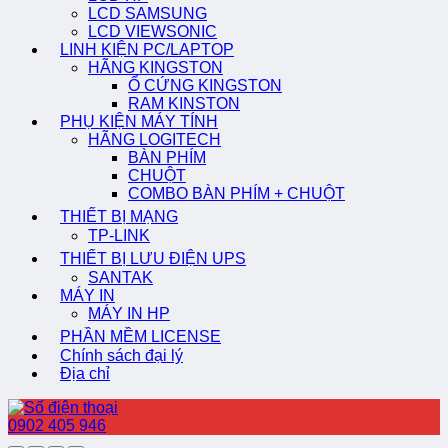
LCD SAMSUNG
LCD VIEWSONIC
LINH KIỆN PC/LAPTOP
HÃNG KINGSTON
Ổ CỨNG KINGSTON
RAM KINSTON
PHỤ KIỆN MÁY TÍNH
HÃNG LOGITECH
BÀN PHÍM
CHUỘT
COMBO BÀN PHÍM + CHUỘT
THIẾT BỊ MẠNG
TP-LINK
THIẾT BỊ LƯU ĐIỆN UPS
SANTAK
MÁY IN
MÁY IN HP
PHẦN MỀM LICENSE
Chính sách đại lý
Địa chỉ
0902 405 946