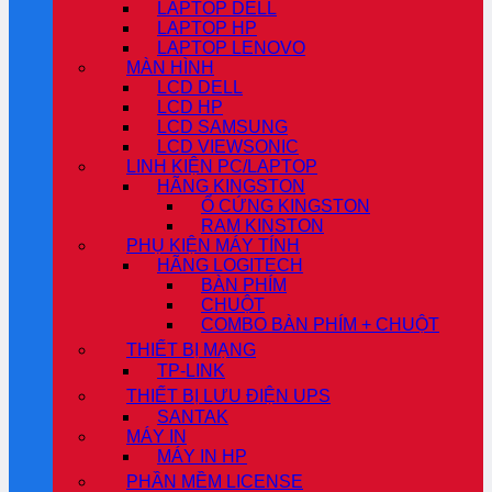
LAPTOP DELL
LAPTOP HP
LAPTOP LENOVO
MÀN HÌNH
LCD DELL
LCD HP
LCD SAMSUNG
LCD VIEWSONIC
LINH KIỆN PC/LAPTOP
HÃNG KINGSTON
Ổ CỨNG KINGSTON
RAM KINSTON
PHỤ KIỆN MÁY TÍNH
HÃNG LOGITECH
BÀN PHÍM
CHUỘT
COMBO BÀN PHÍM + CHUỘT
THIẾT BỊ MẠNG
TP-LINK
THIẾT BỊ LƯU ĐIỆN UPS
SANTAK
MÁY IN
MÁY IN HP
PHẦN MỀM LICENSE