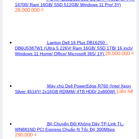
14700/ Ram 16GB/ SSD 512GB/ Windows 11 Pro/ 3Y)
28.000.000
₫
Laptop Dell 16 Plus DB16250 -
DB6U5387W1 (Ultra 5 226V/ Ram 16GB/ SSD 1TB/ 16 inch/
28.000.000
₫
Windows 11 Home/ Office/ Microsoft 365/ 1Y)
Máy chủ Dell PowerEdge R760 (Intel Xeon
Liên hệ
Silver 4514Y/ 2x16GB RDIMM/ 4TB HDD/ 2x800W)
Bộ Chuyển Đổi Không Dây TP-Link TL-
WN881ND PCI Express Chuẩn N Tốc Độ 300Mbps
290.000
₫