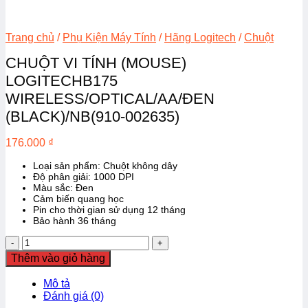
Trang chủ
/
Phụ Kiện Máy Tính
/
Hãng Logitech
/
Chuột
CHUỘT VI TÍNH (MOUSE)
LOGITECHB175
WIRELESS/OPTICAL/AA/ĐEN
(BLACK)/NB(910-002635)
176.000
₫
Loại sản phẩm: Chuột không dây
Độ phân giải: 1000 DPI
Màu sắc: Đen
Cảm biến quang học
Pin cho thời gian sử dụng 12 tháng
Bảo hành 36 tháng
CHUỘT
VI
Thêm vào giỏ hàng
TÍNH
(MOUSE)
Mô tả
LOGITECHB175
Đánh giá (0)
WIRELESS/OPTICAL/AA/