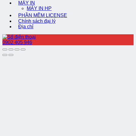
MÁY IN
MÁY IN HP
PHẦN MỀM LICENSE
Chính sách đại lý
Địa chỉ
0902 405 946