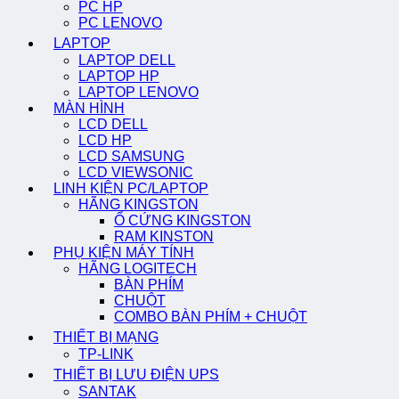
PC HP
PC LENOVO
LAPTOP
LAPTOP DELL
LAPTOP HP
LAPTOP LENOVO
MÀN HÌNH
LCD DELL
LCD HP
LCD SAMSUNG
LCD VIEWSONIC
LINH KIỆN PC/LAPTOP
HÃNG KINGSTON
Ổ CỨNG KINGSTON
RAM KINSTON
PHỤ KIỆN MÁY TÍNH
HÃNG LOGITECH
BÀN PHÍM
CHUỘT
COMBO BÀN PHÍM + CHUỘT
THIẾT BỊ MẠNG
TP-LINK
THIẾT BỊ LƯU ĐIỆN UPS
SANTAK