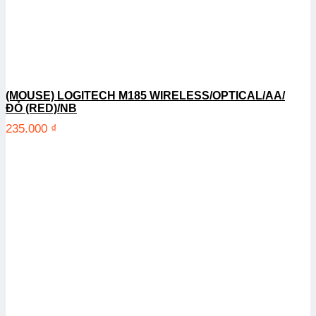
(MOUSE) LOGITECH M185 WIRELESS/OPTICAL/AA/
ĐỎ (RED)/NB
235.000
₫