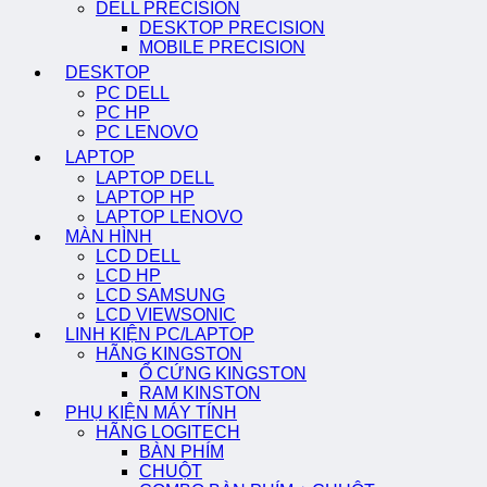
DELL PRECISION
DESKTOP PRECISION
MOBILE PRECISION
DESKTOP
PC DELL
PC HP
PC LENOVO
LAPTOP
LAPTOP DELL
LAPTOP HP
LAPTOP LENOVO
MÀN HÌNH
LCD DELL
LCD HP
LCD SAMSUNG
LCD VIEWSONIC
LINH KIỆN PC/LAPTOP
HÃNG KINGSTON
Ổ CỨNG KINGSTON
RAM KINSTON
PHỤ KIỆN MÁY TÍNH
HÃNG LOGITECH
BÀN PHÍM
CHUỘT