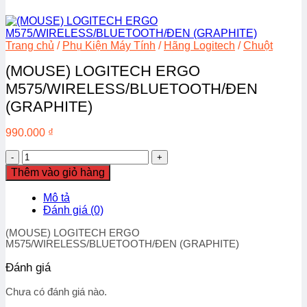
Trang chủ
/
Phụ Kiện Máy Tính
/
Hãng Logitech
/
Chuột
(MOUSE) LOGITECH ERGO
M575/WIRELESS/BLUETOOTH/ĐEN
(GRAPHITE)
990.000
₫
(MOUSE)
LOGITECH
Thêm vào giỏ hàng
ERGO
M575/WIRELESS/BLUETOOTH/
Mô tả
ĐEN
Đánh giá (0)
(GRAPHITE)
số
(MOUSE) LOGITECH ERGO
lượng
M575/WIRELESS/BLUETOOTH/ĐEN (GRAPHITE)
Đánh giá
Chưa có đánh giá nào.