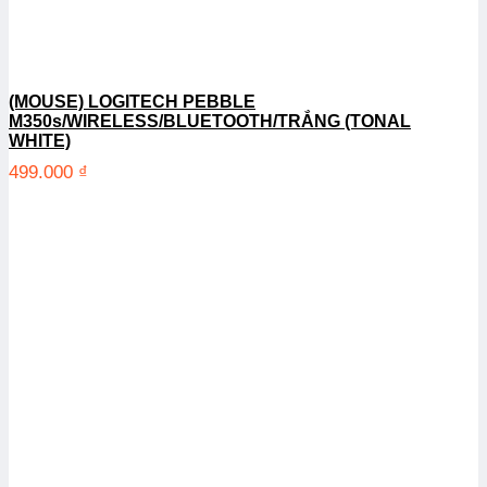
(MOUSE) LOGITECH PEBBLE
M350s/WIRELESS/BLUETOOTH/TRẮNG (TONAL
WHITE)
499.000
₫