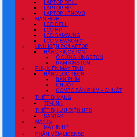
LAPTOP DELL
LAPTOP HP
LAPTOP LENOVO
MÀN HÌNH
LCD DELL
LCD HP
LCD SAMSUNG
LCD VIEWSONIC
LINH KIỆN PC/LAPTOP
HÃNG KINGSTON
Ổ CỨNG KINGSTON
RAM KINSTON
PHỤ KIỆN MÁY TÍNH
HÃNG LOGITECH
BÀN PHÍM
CHUỘT
COMBO BÀN PHÍM + CHUỘT
THIẾT BỊ MẠNG
TP-LINK
THIẾT BỊ LƯU ĐIỆN UPS
SANTAK
MÁY IN
MÁY IN HP
PHẦN MỀM LICENSE