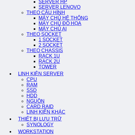
SERVER HP
SERVER LENOVO
THEO CẤU HÌNH
MÁY CHỦ HỆ THỐNG
MÁY CHỦ ĐỒ HỌA
MÁY CHỦ AI
THEO SOCKET
1 SOCKET
2 SOCKET
THEO CHASSIS
RACK 1U
RACK 2U
TOWER
LINH KIỆN SERVER
CPU
RAM
SSD
HDD
NGUỒN
CARD RAID
LINH KIỆN KHÁC
THIẾT BỊ LƯU TRỮ
SYNOLOGY
WORKSTATION