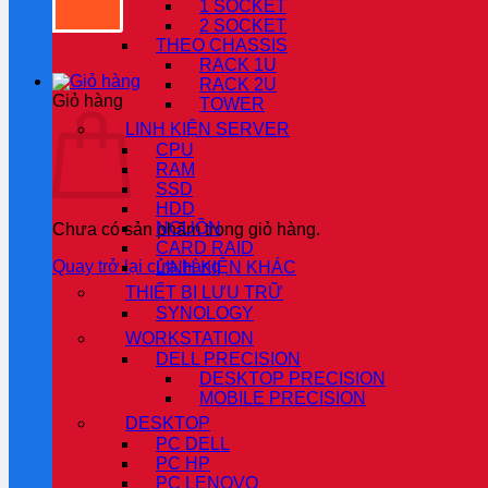
1 SOCKET
2 SOCKET
THEO CHASSIS
RACK 1U
RACK 2U
Giỏ hàng
TOWER
LINH KIỆN SERVER
CPU
RAM
SSD
HDD
NGUỒN
Chưa có sản phẩm trong giỏ hàng.
CARD RAID
Quay trở lại cửa hàng
LINH KIỆN KHÁC
THIẾT BỊ LƯU TRỮ
SYNOLOGY
WORKSTATION
DELL PRECISION
DESKTOP PRECISION
MOBILE PRECISION
DESKTOP
PC DELL
PC HP
PC LENOVO