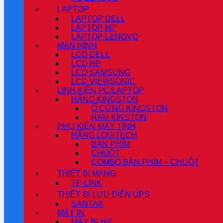
LAPTOP
LAPTOP DELL
LAPTOP HP
LAPTOP LENOVO
MÀN HÌNH
LCD DELL
LCD HP
LCD SAMSUNG
LCD VIEWSONIC
LINH KIỆN PC/LAPTOP
HÃNG KINGSTON
Ổ CỨNG KINGSTON
RAM KINSTON
PHỤ KIỆN MÁY TÍNH
HÃNG LOGITECH
BÀN PHÍM
CHUỘT
COMBO BÀN PHÍM + CHUỘT
THIẾT BỊ MẠNG
TP-LINK
THIẾT BỊ LƯU ĐIỆN UPS
SANTAK
MÁY IN
MÁY IN HP