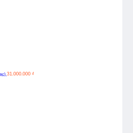
31.000.000
₫
ạc)