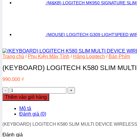
(M&KB) LOGITECH MK950 SIGNATURE SLI
(MOUSE) LOGITECH G309 LIGHTSPEED WI
Trang chủ
/
Phụ Kiện Máy Tính
/
Hãng Logitech
/
Bàn Phím
(KEYBOARD) LOGITECH K580 SLIM MULT
990.000
₫
(KEYBOARD)
LOGITECH
Thêm vào giỏ hàng
K580
SLIM
Mô tả
MULTI
Đánh giá (0)
DEVICE
WIRELESS/TRẮNG
(KEYBOARD) LOGITECH K580 SLIM MULTI DEVICE WIRELESS
(WHITE)
số
Đánh giá