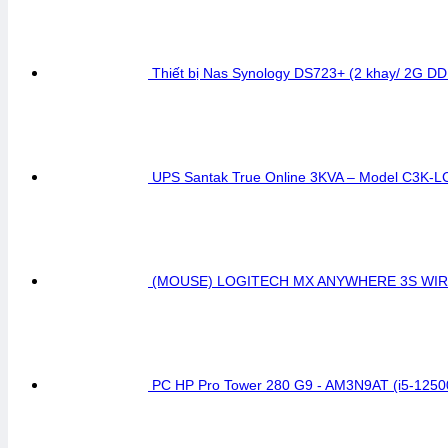
Thiết bị Nas Synology DS723+ (2 khay/ 2G D
UPS Santak True Online 3KVA – Model C3K-L
(MOUSE) LOGITECH MX ANYWHERE 3S WIR
PC HP Pro Tower 280 G9 - AM3N9AT (i5-125