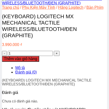
Trang chủ
/
Phụ Kiện Máy Tính
/
Hãng Logitech
/
Bàn Phím
(KEYBOARD) LOGITECH MX
MECHANICAL TACTILE
WIRELESS/BLUETOOTH/ĐEN
(GRAPHITE)
3.990.000
₫
(KEYBOARD)
LOGITECH
Thêm vào giỏ hàng
MX
MECHANICAL
Mô tả
TACTILE
Đánh giá (0)
WIRELESS/BLUETOOTH/
ĐEN
(KEYBOARD) LOGITECH MX MECHANICAL TACTILE
(GRAPHITE)
WIRELESS/BLUETOOTH/ĐEN (GRAPHITE)
số
lượng
Đánh giá
Chưa có đánh giá nào.