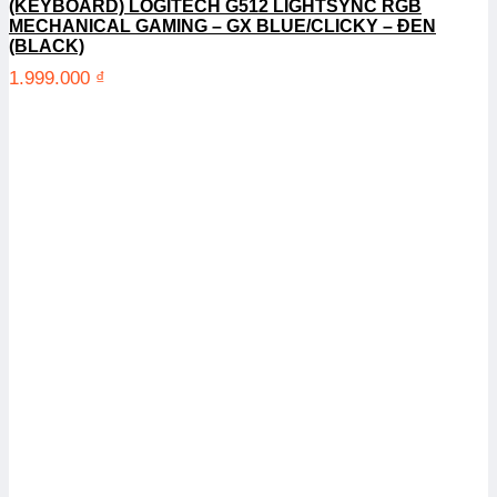
(KEYBOARD) LOGITECH G512 LIGHTSYNC RGB
MECHANICAL GAMING – GX BLUE/CLICKY – ĐEN
(BLACK)
1.999.000
₫