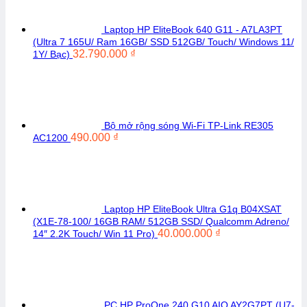
Laptop HP EliteBook 640 G11 - A7LA3PT
(Ultra 7 165U/ Ram 16GB/ SSD 512GB/ Touch/ Windows 11/
32.790.000
₫
1Y/ Bạc)
Bộ mở rộng sóng Wi-Fi TP-Link RE305
490.000
₫
AC1200
Laptop HP EliteBook Ultra G1q B04XSAT
(X1E-78-100/ 16GB RAM/ 512GB SSD/ Qualcomm Adreno/
40.000.000
₫
14″ 2.2K Touch/ Win 11 Pro)
PC HP ProOne 240 G10 AIO AY2G7PT (U7-