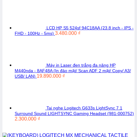
LCD HP S5 524sf 94C18AA (23.8 inch - IPS -
3.480.000
₫
FHD - 100Hz - 5ms)
Máy in Laser đen trắng đa năng HP
M440nda - 8AF48A (In đảo mặt/ Scan ADF 2 mặt/ Copy/ A3/
19.890.000
₫
USB/ LAN)
Tai nghe Logitech G633s LightSync 7.1
Surround Sound LIGHTSYNC Gaming Headset (981-000752)
2.300.000
₫