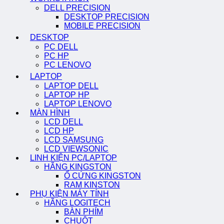
DELL PRECISION
DESKTOP PRECISION
MOBILE PRECISION
DESKTOP
PC DELL
PC HP
PC LENOVO
LAPTOP
LAPTOP DELL
LAPTOP HP
LAPTOP LENOVO
MÀN HÌNH
LCD DELL
LCD HP
LCD SAMSUNG
LCD VIEWSONIC
LINH KIỆN PC/LAPTOP
HÃNG KINGSTON
Ổ CỨNG KINGSTON
RAM KINSTON
PHỤ KIỆN MÁY TÍNH
HÃNG LOGITECH
BÀN PHÍM
CHUỘT