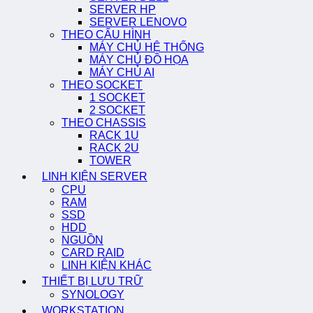
SERVER HP
SERVER LENOVO
THEO CẤU HÌNH
MÁY CHỦ HỆ THỐNG
MÁY CHỦ ĐỒ HỌA
MÁY CHỦ AI
THEO SOCKET
1 SOCKET
2 SOCKET
THEO CHASSIS
RACK 1U
RACK 2U
TOWER
LINH KIỆN SERVER
CPU
RAM
SSD
HDD
NGUỒN
CARD RAID
LINH KIỆN KHÁC
THIẾT BỊ LƯU TRỮ
SYNOLOGY
WORKSTATION