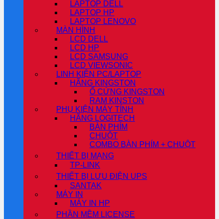
LAPTOP DELL
LAPTOP HP
LAPTOP LENOVO
MÀN HÌNH
LCD DELL
LCD HP
LCD SAMSUNG
LCD VIEWSONIC
LINH KIỆN PC/LAPTOP
HÃNG KINGSTON
Ổ CỨNG KINGSTON
RAM KINSTON
PHỤ KIỆN MÁY TÍNH
HÃNG LOGITECH
BÀN PHÍM
CHUỘT
COMBO BÀN PHÍM + CHUỘT
THIẾT BỊ MẠNG
TP-LINK
THIẾT BỊ LƯU ĐIỆN UPS
SANTAK
MÁY IN
MÁY IN HP
PHẦN MỀM LICENSE