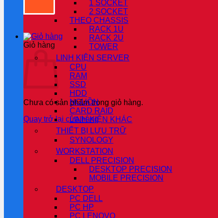
1 SOCKET
2 SOCKET
THEO CHASSIS
RACK 1U
RACK 2U
Giỏ hàng
TOWER
LINH KIỆN SERVER
CPU
RAM
SSD
HDD
NGUỒN
Chưa có sản phẩm trong giỏ hàng.
CARD RAID
Quay trở lại cửa hàng
LINH KIỆN KHÁC
THIẾT BỊ LƯU TRỮ
SYNOLOGY
WORKSTATION
DELL PRECISION
DESKTOP PRECISION
MOBILE PRECISION
DESKTOP
PC DELL
PC HP
PC LENOVO