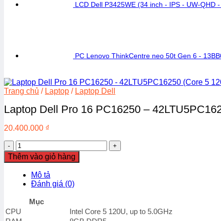
LCD Dell P3425WE (34 inch - IPS - UW-QHD -
PC Lenovo ThinkCentre neo 50t Gen 6 - 13B
Trang chủ
/
Laptop
/
Laptop Dell
Laptop Dell Pro 16 PC16250 – 42LTU5PC16
20.400.000
₫
Laptop
Dell
Thêm vào giỏ hàng
Pro
16
Mô tả
PC16250
Đánh giá (0)
-
42LTU5PC16250
Mục
(Core
CPU
Intel Core 5 120U, up to 5.0GHz
5