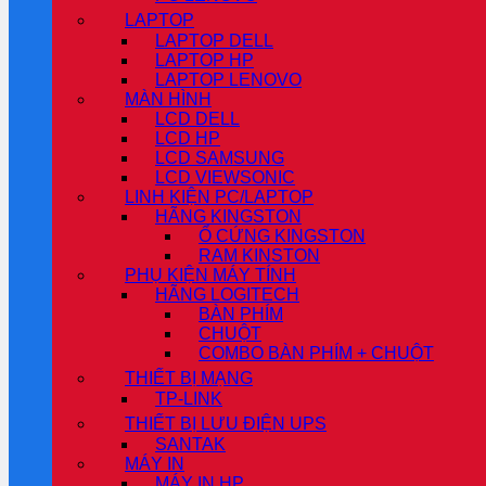
LAPTOP
LAPTOP DELL
LAPTOP HP
LAPTOP LENOVO
MÀN HÌNH
LCD DELL
LCD HP
LCD SAMSUNG
LCD VIEWSONIC
LINH KIỆN PC/LAPTOP
HÃNG KINGSTON
Ổ CỨNG KINGSTON
RAM KINSTON
PHỤ KIỆN MÁY TÍNH
HÃNG LOGITECH
BÀN PHÍM
CHUỘT
COMBO BÀN PHÍM + CHUỘT
THIẾT BỊ MẠNG
TP-LINK
THIẾT BỊ LƯU ĐIỆN UPS
SANTAK
MÁY IN
MÁY IN HP