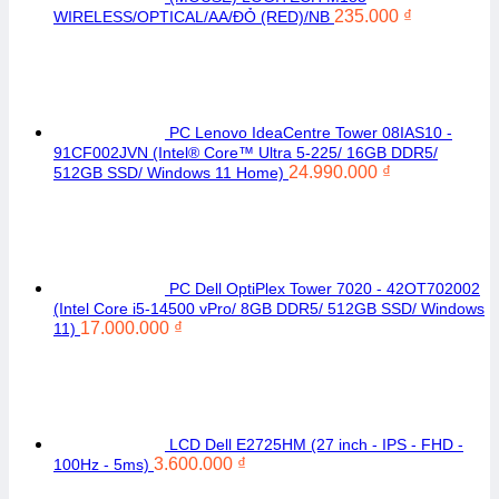
235.000
₫
WIRELESS/OPTICAL/AA/ĐỎ (RED)/NB
PC Lenovo IdeaCentre Tower 08IAS10 -
91CF002JVN (Intel® Core™ Ultra 5-225/ 16GB DDR5/
24.990.000
₫
512GB SSD/ Windows 11 Home)
PC Dell OptiPlex Tower 7020 - 42OT702002
(Intel Core i5-14500 vPro/ 8GB DDR5/ 512GB SSD/ Windows
17.000.000
₫
11)
LCD Dell E2725HM (27 inch - IPS - FHD -
3.600.000
₫
100Hz - 5ms)