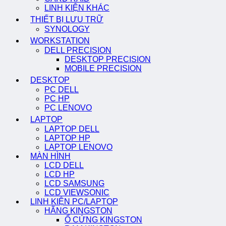
LINH KIỆN KHÁC
THIẾT BỊ LƯU TRỮ
SYNOLOGY
WORKSTATION
DELL PRECISION
DESKTOP PRECISION
MOBILE PRECISION
DESKTOP
PC DELL
PC HP
PC LENOVO
LAPTOP
LAPTOP DELL
LAPTOP HP
LAPTOP LENOVO
MÀN HÌNH
LCD DELL
LCD HP
LCD SAMSUNG
LCD VIEWSONIC
LINH KIỆN PC/LAPTOP
HÃNG KINGSTON
Ổ CỨNG KINGSTON