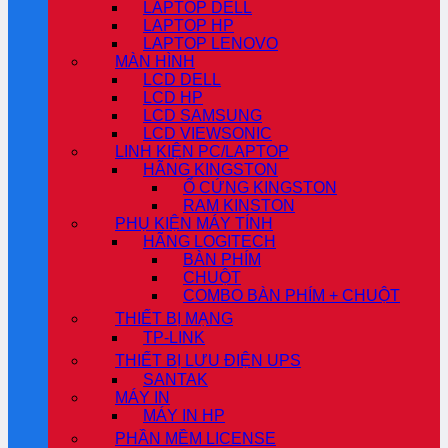
LAPTOP DELL
LAPTOP HP
LAPTOP LENOVO
MÀN HÌNH
LCD DELL
LCD HP
LCD SAMSUNG
LCD VIEWSONIC
LINH KIỆN PC/LAPTOP
HÃNG KINGSTON
Ổ CỨNG KINGSTON
RAM KINSTON
PHỤ KIỆN MÁY TÍNH
HÃNG LOGITECH
BÀN PHÍM
CHUỘT
COMBO BÀN PHÍM + CHUỘT
THIẾT BỊ MẠNG
TP-LINK
THIẾT BỊ LƯU ĐIỆN UPS
SANTAK
MÁY IN
MÁY IN HP
PHẦN MỀM LICENSE