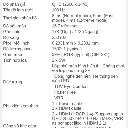
Độ phân giải
QHD (2560 x 1440)
Tốc độ làm mới
100 Hz
8 ms (Normal mode), 5 ms (Fast
Thời gian phản hồi
mode), 4 ms (Extreme mode)
Độ sâu màu
16.7 triệu màu
Góc nhìn
178°(Dọc) / 178°(Ngang)
Độ sáng
350 nits
Pixel Mỗi Inch
0.2331 mm x 0.2331 mm
Độ tương phản
1500: 1 (typical)
Gam màu
99% sRGB (typical) (CIE1931)
Tích hợp loa
2 x 5W
Lớp phủ màn hình hiển thị: Chống chói
với lớp phủ cứng 3H
Công nghệ đèn nền: Hệ thống đèn
viền LED
Đặc trưng
TUV Eye Comfort
Ficker Free
VRR
1 x Power cable
Phụ kiện kèm theo
1 x HDMI cable
2 x HDMI (HDCP 1.4) (Supports up to
QHD 2560×1440 100 Hz TMDS, VRR
as per specified in HDMI 2.1)
Cổng và khe cắm