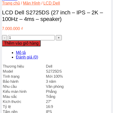
Trang chủ
/
Màn Hình
/
LCD Dell
LCD Dell S2725DS (27 inch – IPS – 2K –
100Hz – 4ms – speaker)
7.000.000
₫
LCD
Dell
Thêm vào giỏ hàng
S2725DS
(27
Mô tả
inch
Đánh giá (0)
-
IPS
Thương hiệu
Dell
-
Model
S2725DS
2K
Tình trạng
Mới 100%
-
Bảo hành
3 năm
100Hz
Nhu cầu
Văn phòng
-
4ms
Kiểu màn hình
Phẳng
-
Màu sắc
Trắng
speaker)
Kích thước
27″
số
Tỷ lệ
16:9
lượng
Tấm nền
IPS