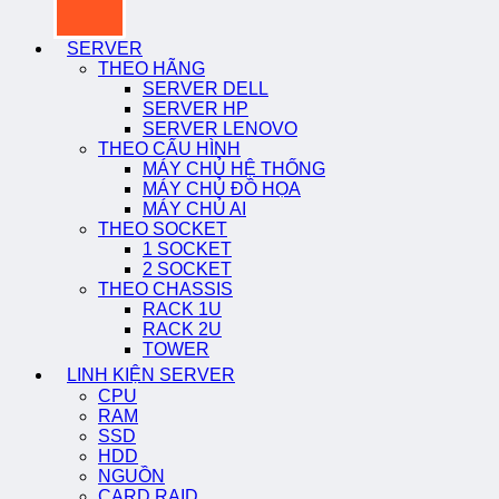
SERVER
THEO HÃNG
SERVER DELL
SERVER HP
SERVER LENOVO
THEO CẤU HÌNH
MÁY CHỦ HỆ THỐNG
MÁY CHỦ ĐỒ HỌA
MÁY CHỦ AI
THEO SOCKET
1 SOCKET
2 SOCKET
THEO CHASSIS
RACK 1U
RACK 2U
TOWER
LINH KIỆN SERVER
CPU
RAM
SSD
HDD
NGUỒN
CARD RAID