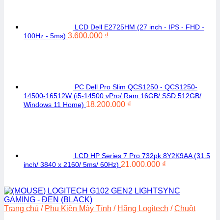
LCD Dell E2725HM (27 inch - IPS - FHD -
3.600.000
₫
100Hz - 5ms)
PC Dell Pro Slim QCS1250 - QCS1250-
14500-16512W (i5-14500 vPro/ Ram 16GB/ SSD 512GB/
18.200.000
₫
Windows 11 Home)
LCD HP Series 7 Pro 732pk 8Y2K9AA (31.5
21.000.000
₫
inch/ 3840 x 2160/ 5ms/ 60Hz)
Trang chủ
/
Phụ Kiện Máy Tính
/
Hãng Logitech
/
Chuột