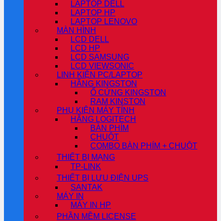
LAPTOP DELL
LAPTOP HP
LAPTOP LENOVO
MÀN HÌNH
LCD DELL
LCD HP
LCD SAMSUNG
LCD VIEWSONIC
LINH KIỆN PC/LAPTOP
HÃNG KINGSTON
Ổ CỨNG KINGSTON
RAM KINSTON
PHỤ KIỆN MÁY TÍNH
HÃNG LOGITECH
BÀN PHÍM
CHUỘT
COMBO BÀN PHÍM + CHUỘT
THIẾT BỊ MẠNG
TP-LINK
THIẾT BỊ LƯU ĐIỆN UPS
SANTAK
MÁY IN
MÁY IN HP
PHẦN MỀM LICENSE