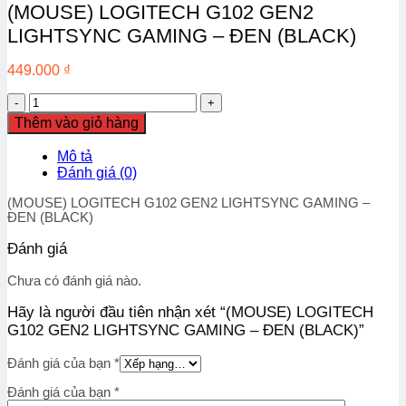
(MOUSE) LOGITECH G102 GEN2
LIGHTSYNC GAMING – ĐEN (BLACK)
449.000
₫
(MOUSE)
LOGITECH
Thêm vào giỏ hàng
G102
GEN2
Mô tả
LIGHTSYNC
Đánh giá (0)
GAMING
-
(MOUSE) LOGITECH G102 GEN2 LIGHTSYNC GAMING –
ĐEN
ĐEN (BLACK)
(BLACK)
số
Đánh giá
lượng
Chưa có đánh giá nào.
Hãy là người đầu tiên nhận xét “(MOUSE) LOGITECH
G102 GEN2 LIGHTSYNC GAMING – ĐEN (BLACK)”
Đánh giá của bạn
*
Đánh giá của bạn
*