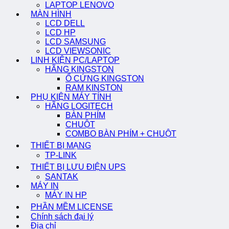
LAPTOP LENOVO
MÀN HÌNH
LCD DELL
LCD HP
LCD SAMSUNG
LCD VIEWSONIC
LINH KIỆN PC/LAPTOP
HÃNG KINGSTON
Ổ CỨNG KINGSTON
RAM KINSTON
PHỤ KIỆN MÁY TÍNH
HÃNG LOGITECH
BÀN PHÍM
CHUỘT
COMBO BÀN PHÍM + CHUỘT
THIẾT BỊ MẠNG
TP-LINK
THIẾT BỊ LƯU ĐIỆN UPS
SANTAK
MÁY IN
MÁY IN HP
PHẦN MỀM LICENSE
Chính sách đại lý
Địa chỉ