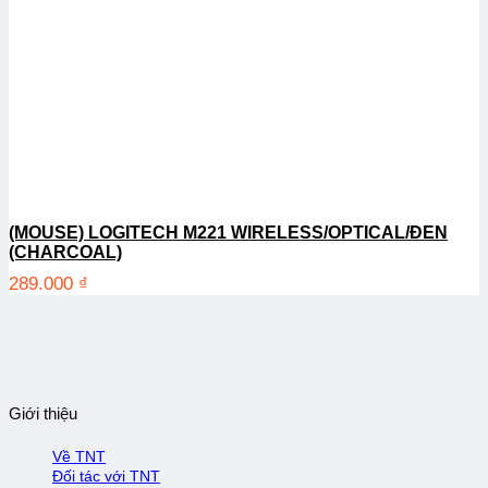
(MOUSE) LOGITECH M221 WIRELESS/OPTICAL/ĐEN
(CHARCOAL)
289.000
₫
Giới thiệu
Về TNT
Đối tác với TNT