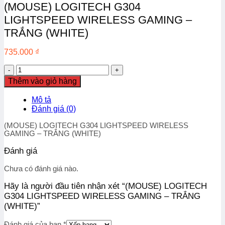
(MOUSE) LOGITECH G304
LIGHTSPEED WIRELESS GAMING –
TRẮNG (WHITE)
735.000
₫
(MOUSE)
LOGITECH
Thêm vào giỏ hàng
G304
LIGHTSPEED
Mô tả
WIRELESS
Đánh giá (0)
GAMING
–
(MOUSE) LOGITECH G304 LIGHTSPEED WIRELESS
TRẮNG
GAMING – TRẮNG (WHITE)
(WHITE)
số
Đánh giá
lượng
Chưa có đánh giá nào.
Hãy là người đầu tiên nhận xét “(MOUSE) LOGITECH
G304 LIGHTSPEED WIRELESS GAMING – TRẮNG
(WHITE)”
Đánh giá của bạn
*