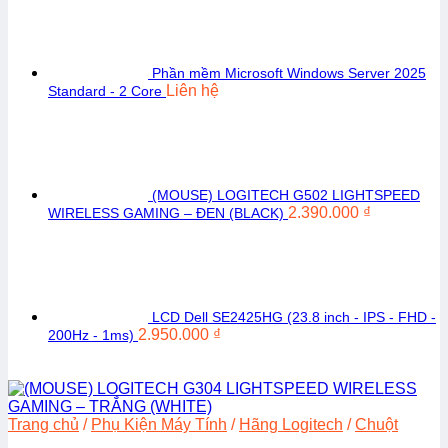
Phần mềm Microsoft Windows Server 2025
Liên hệ
Standard - 2 Core
(MOUSE) LOGITECH G502 LIGHTSPEED
2.390.000
₫
WIRELESS GAMING – ĐEN (BLACK)
LCD Dell SE2425HG (23.8 inch - IPS - FHD -
2.950.000
₫
200Hz - 1ms)
Trang chủ
/
Phụ Kiện Máy Tính
/
Hãng Logitech
/
Chuột