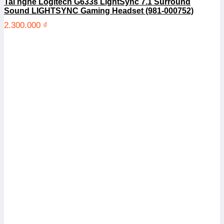
Tai nghe Logitech G633s LightSync 7.1 Surround
Sound LIGHTSYNC Gaming Headset (981-000752)
2.300.000
₫