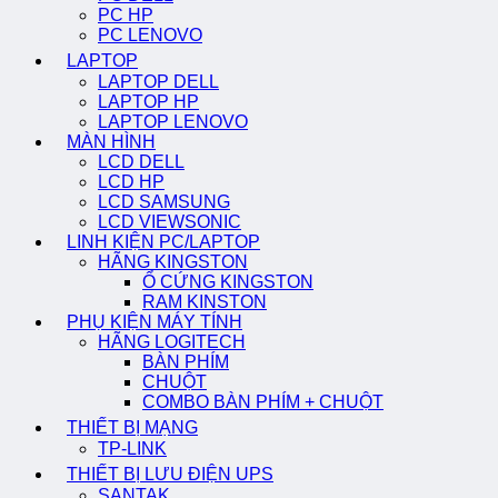
PC HP
PC LENOVO
LAPTOP
LAPTOP DELL
LAPTOP HP
LAPTOP LENOVO
MÀN HÌNH
LCD DELL
LCD HP
LCD SAMSUNG
LCD VIEWSONIC
LINH KIỆN PC/LAPTOP
HÃNG KINGSTON
Ổ CỨNG KINGSTON
RAM KINSTON
PHỤ KIỆN MÁY TÍNH
HÃNG LOGITECH
BÀN PHÍM
CHUỘT
COMBO BÀN PHÍM + CHUỘT
THIẾT BỊ MẠNG
TP-LINK
THIẾT BỊ LƯU ĐIỆN UPS
SANTAK