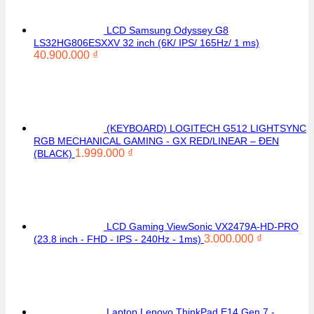
LCD Samsung Odyssey G8
LS32HG806ESXXV 32 inch (6K/ IPS/ 165Hz/ 1 ms)
40.900.000
₫
(KEYBOARD) LOGITECH G512 LIGHTSYNC
RGB MECHANICAL GAMING - GX RED/LINEAR – ĐEN
1.999.000
₫
(BLACK)
LCD Gaming ViewSonic VX2479A-HD-PRO
3.000.000
₫
(23.8 inch - FHD - IPS - 240Hz - 1ms)
Laptop Lenovo ThinkPad E14 Gen 7 -