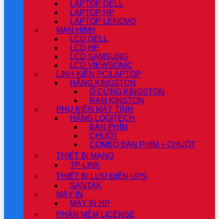
LAPTOP DELL
LAPTOP HP
LAPTOP LENOVO
MÀN HÌNH
LCD DELL
LCD HP
LCD SAMSUNG
LCD VIEWSONIC
LINH KIỆN PC/LAPTOP
HÃNG KINGSTON
Ổ CỨNG KINGSTON
RAM KINSTON
PHỤ KIỆN MÁY TÍNH
HÃNG LOGITECH
BÀN PHÍM
CHUỘT
COMBO BÀN PHÍM + CHUỘT
THIẾT BỊ MẠNG
TP-LINK
THIẾT BỊ LƯU ĐIỆN UPS
SANTAK
MÁY IN
MÁY IN HP
PHẦN MỀM LICENSE