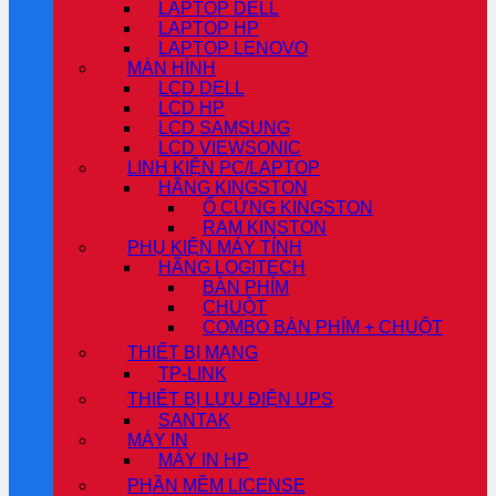
LAPTOP DELL
LAPTOP HP
LAPTOP LENOVO
MÀN HÌNH
LCD DELL
LCD HP
LCD SAMSUNG
LCD VIEWSONIC
LINH KIỆN PC/LAPTOP
HÃNG KINGSTON
Ổ CỨNG KINGSTON
RAM KINSTON
PHỤ KIỆN MÁY TÍNH
HÃNG LOGITECH
BÀN PHÍM
CHUỘT
COMBO BÀN PHÍM + CHUỘT
THIẾT BỊ MẠNG
TP-LINK
THIẾT BỊ LƯU ĐIỆN UPS
SANTAK
MÁY IN
MÁY IN HP
PHẦN MỀM LICENSE