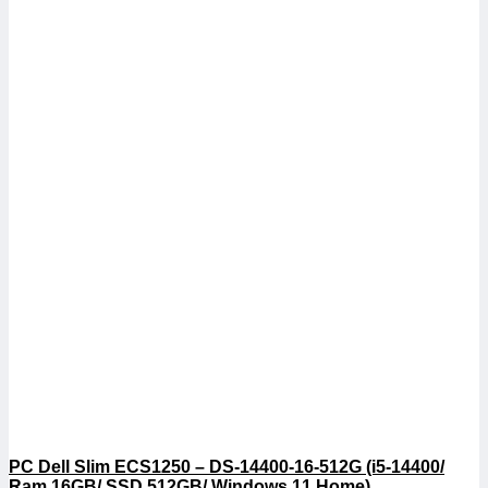
PC Dell Slim ECS1250 – DS-14400-16-512G (i5-14400/
Ram 16GB/ SSD 512GB/ Windows 11 Home)