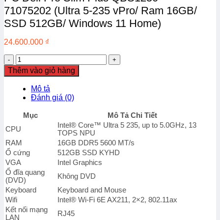
71075202 (Ultra 5-235 vPro/ Ram 16GB/
SSD 512GB/ Windows 11 Home)
24.600.000
₫
PC
Dell
Thêm vào giỏ hàng
Pro
Slim
Mô tả
Plus
Đánh giá (0)
QBS1250
-
Mục
Mô Tả Chi Tiết
71075202
Intel® Core™ Ultra 5 235, up to 5.0GHz, 13
(Ultra
CPU
TOPS NPU
5-
RAM
16GB DDR5 5600 MT/s
235
Ổ cứng
512GB SSD KYHD
vPro/
VGA
Intel Graphics
Ram
Ổ đĩa quang
16GB/
Không DVD
(DVD)
SSD
Keyboard
Keyboard and Mouse
512GB/
Windows
Wifi
Intel® Wi-Fi 6E AX211, 2×2, 802.11ax
11
Kết nối mạng
RJ45
Home)
LAN