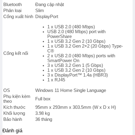
số
Bluetooth
Đang cập nhật
lượng
Phân loại
Slim
Cổng xuất hình
DisplayPort
1 x USB 2.0 (480 Mbps)
USB 2.0 (480 Mbps) port with
PowerShare
1 x USB 3.2 Gen 2 (10 Gbps)
1 x USB 3.2 Gen 2×2 (20 Gbps) Type-
C®
Cổng kết nối
2 x USB 2.0 (480 Mbps) ports with
SmartPower On
3 x USB 3.2 Gen 1 (5 Gbps)
1 x USB 3.2 Gen 2 (10 Gbps)
3 x DisplayPort™ 1.4a (HBR3)
1 x RJ45
OS
Windows 11 Home Single Language
Phụ kiện kèm
Full box
theo
Kích thước
95mm x 293mm x 303.5mm (W x D x H)
Khối lượng
3.98 kg
Bảo hành
36 tháng
Đánh giá