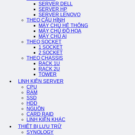
SERVER DELL
SERVER HP
SERVER LENOVO
THEO CẤU HÌNH
MÁY CHỦ HỆ THỐNG
MÁY CHỦ ĐỒ HỌA
MÁY CHỦ AI
THEO SOCKET
1 SOCKET
2 SOCKET
THEO CHASSIS
RACK 1U
RACK 2U
TOWER
LINH KIỆN SERVER
CPU
RAM
SSD
HDD
NGUỒN
CARD RAID
LINH KIỆN KHÁC
THIẾT BỊ LƯU TRỮ
SYNOLOGY