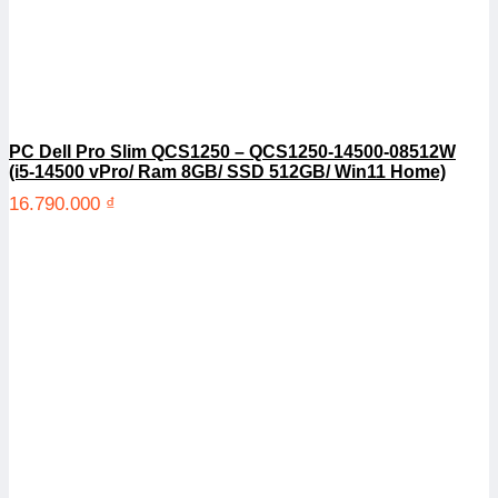
PC Dell Pro Slim QCS1250 – QCS1250-14500-08512W
(i5-14500 vPro/ Ram 8GB/ SSD 512GB/ Win11 Home)
16.790.000
₫