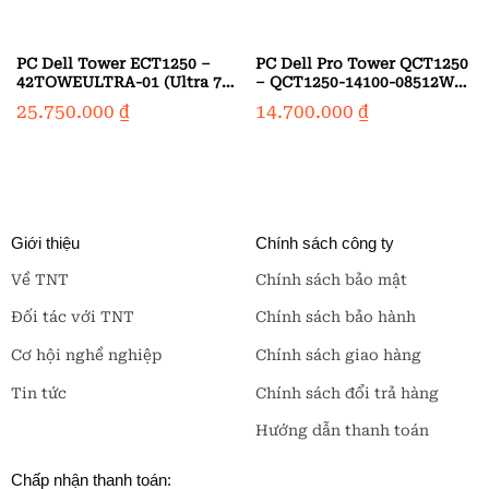
PC Dell Tower ECT1250 –
PC Dell Pro Tower QCT1250
42TOWEULTRA-01 (Ultra 7-
– QCT1250-14100-08512W
265/ Ram 16GB/ SSD 1TB/
(i3-14100/ Ram 8GB/ SSD
25.750.000
₫
14.700.000
₫
Windows 11 Home)
512GB/ Windows 11 Pro)
Giới thiệu
Chính sách công ty
Về TNT
Chính sách bảo mật
Đối tác với TNT
Chính sách bảo hành
Cơ hội nghề nghiệp
Chính sách giao hàng
Tin tức
Chính sách đổi trả hàng
Hướng dẫn thanh toán
Chấp nhận thanh toán: