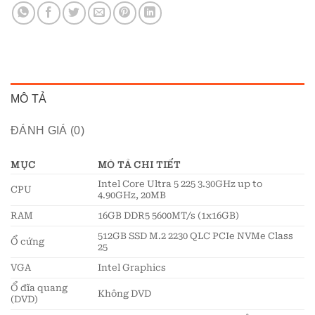
MÔ TẢ
ĐÁNH GIÁ (0)
MỤC
MÔ TẢ CHI TIẾT
Intel Core Ultra 5 225 3.30GHz up to
CPU
4.90GHz, 20MB
RAM
16GB DDR5 5600MT/s (1x16GB)
512GB SSD M.2 2230 QLC PCIe NVMe Class
Ổ cứng
25
VGA
Intel Graphics
Ổ đĩa quang
Không DVD
(DVD)