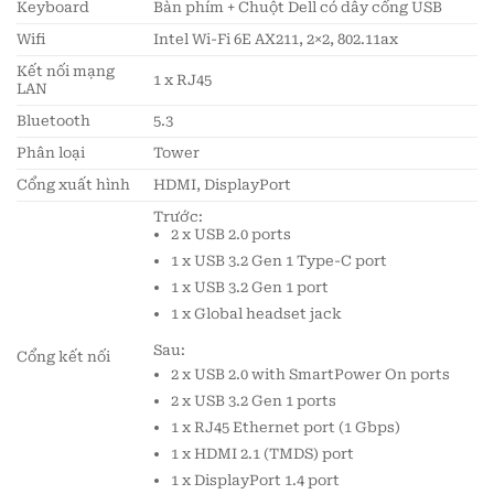
Keyboard
Bàn phím + Chuột Dell có dây cổng USB
Wifi
Intel Wi-Fi 6E AX211, 2×2, 802.11ax
Kết nối mạng
1 x RJ45
LAN
Bluetooth
5.3
Phân loại
Tower
Cổng xuất hình
HDMI, DisplayPort
Trước:
2 x USB 2.0 ports
1 x USB 3.2 Gen 1 Type-C port
1 x USB 3.2 Gen 1 port
1 x Global headset jack
Sau:
Cổng kết nối
2 x USB 2.0 with SmartPower On ports
2 x USB 3.2 Gen 1 ports
1 x RJ45 Ethernet port (1 Gbps)
1 x HDMI 2.1 (TMDS) port
1 x DisplayPort 1.4 port