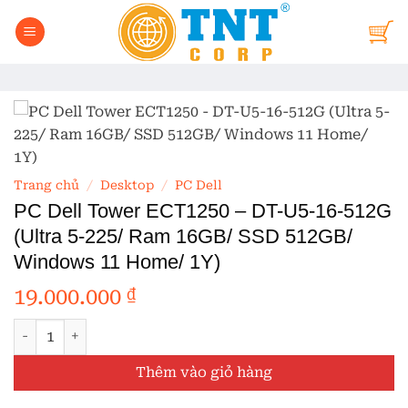
Bỏ
qua
nội
dung
Trang chủ
/
Desktop
/
PC Dell
PC Dell Tower ECT1250 – DT-U5-16-512G
(Ultra 5-225/ Ram 16GB/ SSD 512GB/
Windows 11 Home/ 1Y)
19.000.000
₫
PC Dell Tower ECT1250 - DT-U5-16-512G (Ultra 5-225/ Ra
Thêm vào giỏ hàng