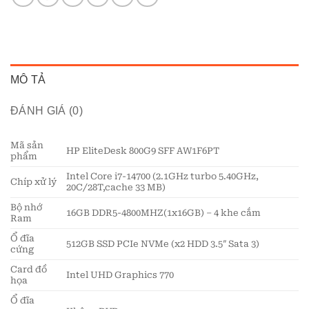
MÔ TẢ
ĐÁNH GIÁ (0)
Mã sản
HP EliteDesk 800G9 SFF AW1F6PT
phẩm
Intel Core i7-14700 (2.1GHz turbo 5.40GHz,
Chíp xử lý
20C/28T,cache 33 MB)
Bộ nhớ
16GB DDR5-4800MHZ(1x16GB) – 4 khe cắm
Ram
Ổ đĩa
512GB SSD PCIe NVMe (x2 HDD 3.5″ Sata 3)
cứng
Card đồ
Intel UHD Graphics 770
họa
Ổ đĩa