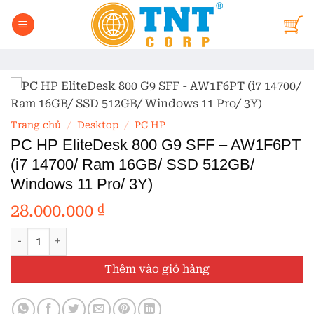
Bỏ
qua
nội
dung
Trang chủ
/
Desktop
/
PC HP
PC HP EliteDesk 800 G9 SFF – AW1F6PT
(i7 14700/ Ram 16GB/ SSD 512GB/
Windows 11 Pro/ 3Y)
28.000.000
₫
PC HP EliteDesk 800 G9 SFF - AW1F6PT (i7 14700/ Ram 16G
Thêm vào giỏ hàng