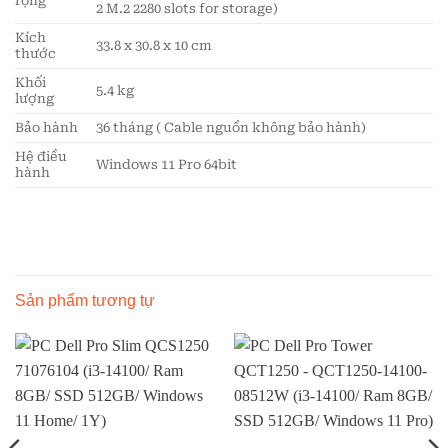
rộng
2 M.2 2280 slots for storage)
Kích
33.8 x 30.8 x 10 cm
thước
Khối
5.4 kg
lượng
Bảo hành
36 tháng ( Cable nguồn không bảo hành)
Hệ điều
Windows 11 Pro 64bit
hành
Sản phẩm tương tự