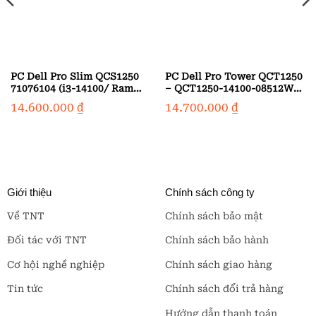
PC Dell Pro Slim QCS1250
PC Dell Pro Tower QCT1250
71076104 (i3-14100/ Ram
– QCT1250-14100-08512W
8GB/ SSD 512GB/ Windows
(i3-14100/ Ram 8GB/ SSD
14.600.000
₫
14.700.000
₫
11 Home/ 1Y)
512GB/ Windows 11 Pro)
Giới thiệu
Chính sách công ty
Về TNT
Chính sách bảo mật
Đối tác với TNT
Chính sách bảo hành
Cơ hội nghề nghiệp
Chính sách giao hàng
Tin tức
Chính sách đổi trả hàng
Hướng dẫn thanh toán