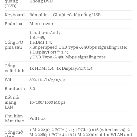
quang
Không DVD
(DVD)
Keyboard
Bàn phím + Chuột có dây cổng USB
Phân loại
Microtower
1 audio-in/out;
1 RJ-45;
Cổng I/O
1 HDMI 1.4;
phía sau
3 SuperSpeed USB Type-A 5Gbps signaling rate;
1 DisplayPort™ 1.4;
3 USB Type-A 480 Mbps signaling rate
Cổng
1x HDMI 1.4; 1x DisplayPort 1.4.
xuất hình
Wifi
802.11a/b/g/n/ac
Bluetooth
5.0
Kết nối
mạng
10/100/1000 Mbps
LAN
Phụ kiện
Full box
kèm theo
1 M.2 2230; 2 PCIe 3 x1; 1 PCIe 3 x16 (wired as x4); 2
Cổng mở
M.2 2280; 1 PCIe 4 x16 (1 M.2 2230 slot for WLAN and