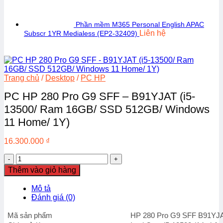
Phần mềm M365 Personal English APAC
Liên hệ
Subscr 1YR Medialess (EP2-32409)
Trang chủ
/
Desktop
/
PC HP
PC HP 280 Pro G9 SFF – B91YJAT (i5-
13500/ Ram 16GB/ SSD 512GB/ Windows
11 Home/ 1Y)
16.300.000
₫
PC
HP
Thêm vào giỏ hàng
280
Pro
Mô tả
G9
Đánh giá (0)
SFF
-
Mã sản phẩm
HP 280 Pro G9 SFF B91YJ
B91YJAT