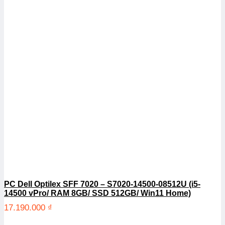
PC Dell Optilex SFF 7020 – S7020-14500-08512U (i5-
14500 vPro/ RAM 8GB/ SSD 512GB/ Win11 Home)
17.190.000
₫