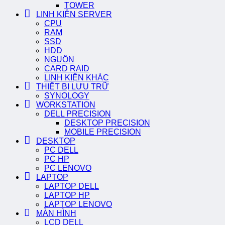
TOWER
LINH KIỆN SERVER
CPU
RAM
SSD
HDD
NGUỒN
CARD RAID
LINH KIỆN KHÁC
THIẾT BỊ LƯU TRỮ
SYNOLOGY
WORKSTATION
DELL PRECISION
DESKTOP PRECISION
MOBILE PRECISION
DESKTOP
PC DELL
PC HP
PC LENOVO
LAPTOP
LAPTOP DELL
LAPTOP HP
LAPTOP LENOVO
MÀN HÌNH
LCD DELL