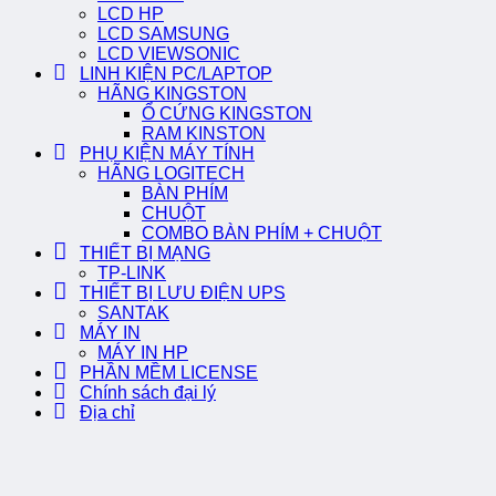
LCD HP
LCD SAMSUNG
LCD VIEWSONIC
LINH KIỆN PC/LAPTOP
HÃNG KINGSTON
Ổ CỨNG KINGSTON
RAM KINSTON
PHỤ KIỆN MÁY TÍNH
HÃNG LOGITECH
BÀN PHÍM
CHUỘT
COMBO BÀN PHÍM + CHUỘT
THIẾT BỊ MẠNG
TP-LINK
THIẾT BỊ LƯU ĐIỆN UPS
SANTAK
MÁY IN
MÁY IN HP
PHẦN MỀM LICENSE
Chính sách đại lý
Địa chỉ