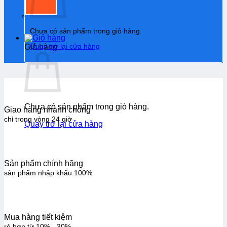
Chưa có sản phẩm trong giỏ hàng.
Quay trở lại cửa hàng
Giỏ hàng
Chưa có sản phẩm trong giỏ hàng.
Giao hàng nhanh chóng
chỉ trong vòng 24 giờ
Quay trở lại cửa hàng
Sản phẩm chính hãng
sản phẩm nhập khẩu 100%
Mua hàng tiết kiệm
rẻ hơn từ 10% - 30%