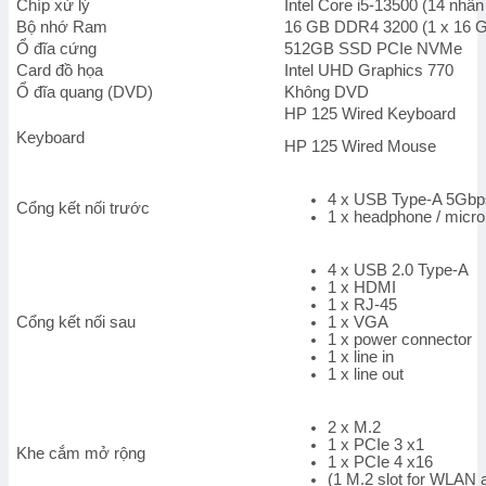
Chíp xử lý
Intel Core i5-13500 (14 nh
(i5-
Bộ nhớ Ram
16 GB DDR4 3200 (1 x 16 G
13500/
Ổ đĩa cứng
512GB SSD PCIe NVMe
Ram
Card đồ họa
Intel UHD Graphics 770
16GB/
SSD
Ổ đĩa quang (DVD)
Không DVD
512GB/
HP 125 Wired Keyboard
Windows
Keyboard
HP 125 Wired Mouse
11
Home/
1Y)
4 x USB Type-A 5Gbps 
Cổng kết nối trước
số
1 x headphone / mic
lượng
4 x USB 2.0 Type-A
1 x HDMI
1 x RJ-45
Cổng kết nối sau
1 x VGA
1 x power connector
1 x line in
1 x line out
2 x M.2
1 x PCIe 3 x1
Khe cắm mở rộng
1 x PCIe 4 x16
(1 M.2 slot for WLAN a