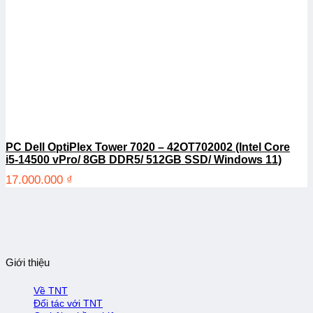
PC Dell OptiPlex Tower 7020 – 42OT702002 (Intel Core
i5-14500 vPro/ 8GB DDR5/ 512GB SSD/ Windows 11)
17.000.000
₫
Giới thiệu
Về TNT
Đối tác với TNT