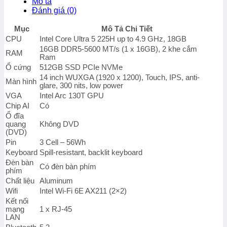
Mô tả
G1i
Đánh giá (0)
-
BQ5B4PT
Mục
Mô Tả Chi Tiết
(Ultra
CPU
Intel Core Ultra 5 225H up to 4.9 GHz, 18GB
5-
16GB DDR5-5600 MT/s (1 x 16GB), 2 khe cắm
225H/
RAM
Ram
Ram
Ổ cứng
512GB SSD PCIe NVMe
16GB/
14 inch WUXGA (1920 x 1200), Touch, IPS, anti-
SSD
Màn hình
glare, 300 nits, low power
512GB/
VGA
Intel Arc 130T GPU
14"
Chip AI
Có
Touch/
Win
Ổ đĩa
quang
Không DVD
11
(DVD)
Home/
Pin
3 Cell – 56Wh
1Y/
Bạc)
Keyboard
Spill-resistant, backlit keyboard
số
Đèn bàn
Có đèn bàn phím
lượng
phím
Chất liệu
Aluminum
Wifi
Intel Wi-Fi 6E AX211 (2×2)
Kết nối
mạng
1 x RJ-45
LAN