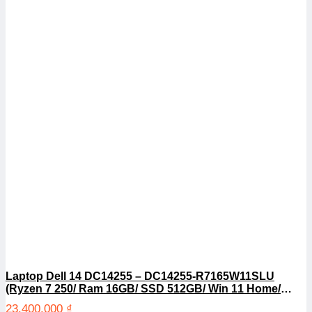
Laptop Dell 14 DC14255 – DC14255-R7165W11SLU
(Ryzen 7 250/ Ram 16GB/ SSD 512GB/ Win 11 Home/
1Y/ Bạc)
23.400.000
₫