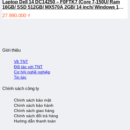
Laptop Dell 14 DC14250 – F0FTK7 (Core 7-150U/ Ram
16GB/ SSD 512GB/ MX570A 2GB/ 14 inch/ Windows 11
Home/ Office/ 1Y/ Bạc)
27.990.000
₫
Giới thiệu
Về TNT
Đối tác với TNT
Cơ hội nghề nghiệp
Tin tức
Chính sách công ty
Chính sách bảo mật
Chính sách bảo hành
Chính sách giao hàng
Chính sách đổi trả hàng
Hướng dẫn thanh toán