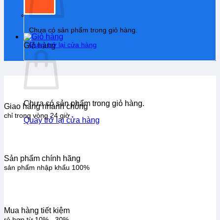
Chưa có sản phẩm trong giỏ hàng.
Quay trở lại cửa hàng
Giỏ hàng
Chưa có sản phẩm trong giỏ hàng.
Giao hàng nhanh chóng
chỉ trong vòng 24 giờ
Quay trở lại cửa hàng
Sản phẩm chính hãng
sản phẩm nhập khẩu 100%
Mua hàng tiết kiệm
rẻ hơn từ 10% - 30%