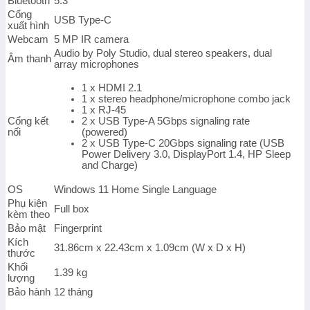
Bluetooth
5.3
Cổng
USB Type-C
xuất hình
Webcam
5 MP IR camera
Audio by Poly Studio, dual stereo speakers, dual
Âm thanh
array microphones
1 x HDMI 2.1
1 x stereo headphone/microphone combo jack
1 x RJ-45
Cổng kết
2 x USB Type-A 5Gbps signaling rate
nối
(powered)
2 x USB Type-C 20Gbps signaling rate (USB
Power Delivery 3.0, DisplayPort 1.4, HP Sleep
and Charge)
OS
Windows 11 Home Single Language
Phụ kiện
Full box
kèm theo
Bảo mật
Fingerprint
Kích
31.86cm x 22.43cm x 1.09cm (W x D x H)
thước
Khối
1.39 kg
lượng
Bảo hành
12 tháng