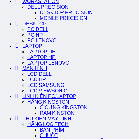
WORKSTATION
DELL PRECISION
DESKTOP PRECISION
MOBILE PRECISION
DESKTOP
PC DELL
PC HP
PC LENOVO
LAPTOP
LAPTOP DELL
LAPTOP HP
LAPTOP LENOVO
MÀN HÌNH
LCD DELL
LCD HP
LCD SAMSUNG
LCD VIEWSONIC
LINH KIỆN PC/LAPTOP
HÃNG KINGSTON
Ổ CỨNG KINGSTON
RAM KINSTON
PHỤ KIỆN MÁY TÍNH
HÃNG LOGITECH
BÀN PHÍM
CHUỘT