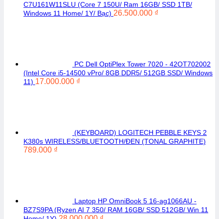
C7U161W11SLU (Core 7 150U/ Ram 16GB/ SSD 1TB/
26.500.000
₫
Windows 11 Home/ 1Y/ Bạc)
PC Dell OptiPlex Tower 7020 - 42OT702002
(Intel Core i5-14500 vPro/ 8GB DDR5/ 512GB SSD/ Windows
17.000.000
₫
11)
(KEYBOARD) LOGITECH PEBBLE KEYS 2
K380s WIRELESS/BLUETOOTH/ĐEN (TONAL GRAPHITE)
789.000
₫
Laptop HP OmniBook 5 16-ag1066AU -
BZ7S9PA (Ryzen AI 7 350/ RAM 16GB/ SSD 512GB/ Win 11
28.000.000
₫
Home/ 1Y)