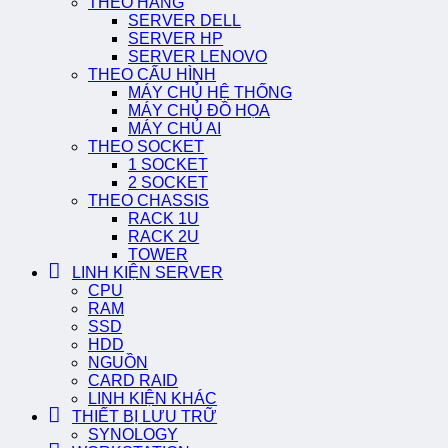
THEO HÃNG
SERVER DELL
SERVER HP
SERVER LENOVO
THEO CẤU HÌNH
MÁY CHỦ HỆ THỐNG
MÁY CHỦ ĐỒ HỌA
MÁY CHỦ AI
THEO SOCKET
1 SOCKET
2 SOCKET
THEO CHASSIS
RACK 1U
RACK 2U
TOWER
LINH KIỆN SERVER
CPU
RAM
SSD
HDD
NGUỒN
CARD RAID
LINH KIỆN KHÁC
THIẾT BỊ LƯU TRỮ
SYNOLOGY