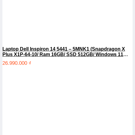
Laptop Dell Inspiron 14 5441 – 5MNK1 (Snapdragon X
Plus X1P-64-10/ Ram 16GB/ SSD 512GB/ Windows 11
Home/ Office/ 1Y)
26.990.000
₫