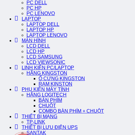
PC DELL
PC HP
PC LENOVO
LAPTOP
LAPTOP DELL
LAPTOP HP
LAPTOP LENOVO
MÀN HÌNH
LCD DELL
LCD HP
LCD SAMSUNG
LCD VIEWSONIC
LINH KIỆN PC/LAPTOP
HÃNG KINGSTON
Ổ CỨNG KINGSTON
RAM KINSTON
PHỤ KIỆN MÁY TÍNH
HÃNG LOGITECH
BÀN PHÍM
CHUỘT
COMBO BÀN PHÍM + CHUỘT
THIẾT BỊ MẠNG
TP-LINK
THIẾT BỊ LƯU ĐIỆN UPS
SANTAK