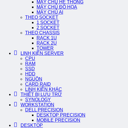
MÁY CHỦ HỆ THỐNG
MÁY CHỦ ĐỒ HỌA
MÁY CHỦ AI
THEO SOCKET
1 SOCKET
2 SOCKET
THEO CHASSIS
RACK 1U
RACK 2U
TOWER
LINH KIỆN SERVER
CPU
RAM
SSD
HDD
NGUỒN
CARD RAID
LINH KIỆN KHÁC
THIẾT BỊ LƯU TRỮ
SYNOLOGY
WORKSTATION
DELL PRECISION
DESKTOP PRECISION
MOBILE PRECISION
DESKTOP