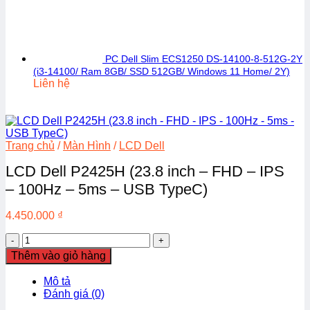
PC Dell Slim ECS1250 DS-14100-8-512G-2Y
(i3-14100/ Ram 8GB/ SSD 512GB/ Windows 11 Home/ 2Y)
Liên hệ
Trang chủ
/
Màn Hình
/
LCD Dell
LCD Dell P2425H (23.8 inch – FHD – IPS
– 100Hz – 5ms – USB TypeC)
4.450.000
₫
LCD
Dell
Thêm vào giỏ hàng
P2425H
(23.8
Mô tả
inch
Đánh giá (0)
-