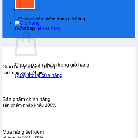
Chưa có sản phẩm trong giỏ hàng.
Quay trở lại cửa hàng
Giỏ hàng
Chưa có sản phẩm trong giỏ hàng.
Giao hàng nhanh chóng
chỉ trong vòng 24 giờ
Quay trở lại cửa hàng
Sản phẩm chính hãng
sản phẩm nhập khẩu 100%
Mua hàng tiết kiệm
rẻ hơn từ 10% - 30%