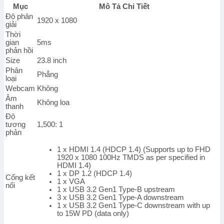
FHD
Mục
Mô Tả Chi Tiết
-
Độ phân
IPS
1920 x 1080
giải
-
Thời
100Hz
gian
5ms
-
phản hồi
5ms
Size
23.8 inch
-
Phân
USB
Phẳng
loại
TypeC)
Webcam
Không
số
Âm
lượng
Không loa
thanh
Độ
tương
1,500: 1
phản
1 x HDMI 1.4 (HDCP 1.4) (Supports up to FHD
1920 x 1080 100Hz TMDS as per specified in
HDMI 1.4)
1 x DP 1.2 (HDCP 1.4)
Cổng kết
1 x VGA
nối
1 x USB 3.2 Gen1 Type-B upstream
3 x USB 3.2 Gen1 Type-A downstream
1 x USB 3.2 Gen1 Type-C downstream with up
to 15W PD (data only)