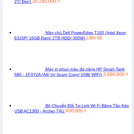
30.290.000
₫
2Y/ Đen)
Máy chủ Dell PowerEdge T160 (Intel Xeon
Liên hệ
6315P/ 16GB Ram/ 2TB HDD/ 300W)
Máy in phun màu đa năng HP Smart Tank
3.690.000
₫
580 - 1F3Y2A (A4/ In/ Scan/ Copy/ USB/ WIFI)
Bộ Chuyển Đổi Tp-Link Wi-Fi Băng Tần Kép
450.000
₫
USB AC1300 - Archer T4U