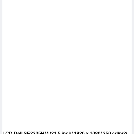
LCD Dell SE2225HM (21.5 inch/ 1920 x 1080/ 250 cd/m2/