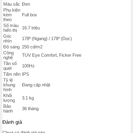
Màu sắc
Đen
Phụ kiện
kèm
Full box
theo
Số màu
16.7 triệu
hiển thị
Góc
178º (Ngang) / 178º (Dọc)
nhìn
Độ sáng
250 cd/m2
Công
TUV Eye Comfort, Ficker Free
nghệ
Tần số
100Hz
quét
Tấm nền
IPS
Tỷ lệ
khung
Đang cập nhật
hình
Khối
3.1 kg
lượng
Bảo
36 tháng
hành
Đánh giá
Chưa có đánh giá nào.