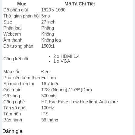
inch
Mục
Mô Tả Chi Tiết
-
Độ phân giải
1920 x 1080
FHD
Thời gian phản hồi
5ms
-
Size
27 inch
5ms
Phân loại
Phẳng
-
100Hz
Webcam
Không
-
Âm thanh
Không loa
Đen
Độ tương phản
1500:1
-
IPS)
2 x HDMI 1.4
Cổng kết nối
số
1 x VGA
lượng
Màu sắc
Đen
Phụ kiện kèm theo
Full box
Số màu hiển thị
16.7 triệu
Góc nhìn
178º (Ngang) / 178º (Dọc)
Độ sáng
300 nits
Công nghệ
HP Eye Ease, Low blue light, Anti-glare
Tần số quét
100Hz
Tấm nền
IPS
Bảo hành
36 tháng
Đánh giá