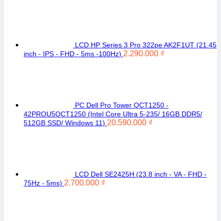
LCD HP Series 3 Pro 322pe AK2F1UT (21.45
2.290.000
₫
inch - IPS - FHD - 5ms -100Hz)
PC Dell Pro Tower QCT1250 -
42PROU5QCT1250 (Intel Core Ultra 5-235/ 16GB DDR5/
20.590.000
₫
512GB SSD/ Windows 11)
LCD Dell SE2425H (23.8 inch - VA - FHD -
2.700.000
₫
75Hz - 5ms)