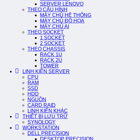
SERVER LENOVO
THEO CẤU HÌNH
MÁY CHỦ HỆ THỐNG
MÁY CHỦ ĐỒ HỌA
MÁY CHỦ AI
THEO SOCKET
1 SOCKET
2 SOCKET
THEO CHASSIS
RACK 1U
RACK 2U
TOWER
LINH KIỆN SERVER
CPU
RAM
SSD
HDD
NGUỒN
CARD RAID
LINH KIỆN KHÁC
THIẾT BỊ LƯU TRỮ
SYNOLOGY
WORKSTATION
DELL PRECISION
DESKTOP PRECISION