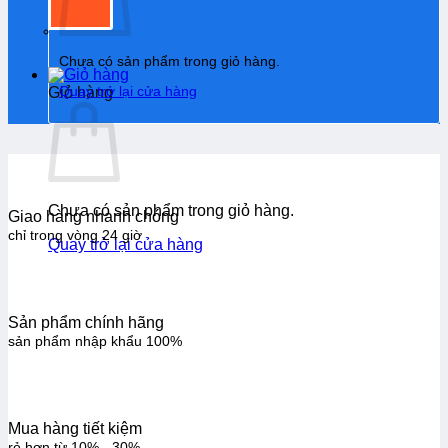
Chưa có sản phẩm trong giỏ hàng.
Quay trở lại cửa hàng
Giỏ hàng
Chưa có sản phẩm trong giỏ hàng.
Giao hàng nhanh chóng
chỉ trong vòng 24 giờ
Quay trở lại cửa hàng
Sản phẩm chính hãng
sản phẩm nhập khẩu 100%
Mua hàng tiết kiệm
rẻ hơn từ 10% - 30%