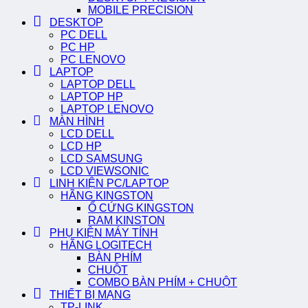
MOBILE PRECISION
DESKTOP
PC DELL
PC HP
PC LENOVO
LAPTOP
LAPTOP DELL
LAPTOP HP
LAPTOP LENOVO
MÀN HÌNH
LCD DELL
LCD HP
LCD SAMSUNG
LCD VIEWSONIC
LINH KIỆN PC/LAPTOP
HÃNG KINGSTON
Ổ CỨNG KINGSTON
RAM KINSTON
PHỤ KIỆN MÁY TÍNH
HÃNG LOGITECH
BÀN PHÍM
CHUỘT
COMBO BÀN PHÍM + CHUỘT
THIẾT BỊ MẠNG
TP-LINK