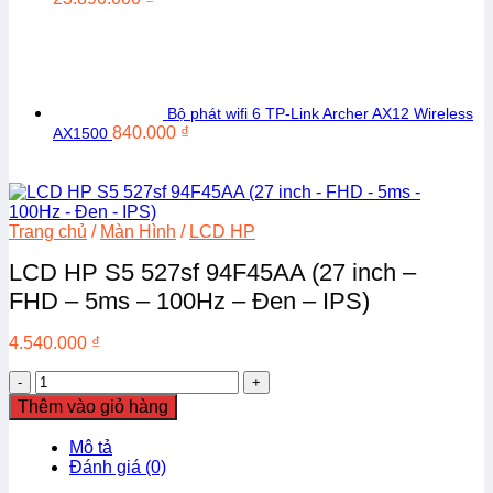
Bộ phát wifi 6 TP-Link Archer AX12 Wireless
840.000
₫
AX1500
Trang chủ
/
Màn Hình
/
LCD HP
LCD HP S5 527sf 94F45AA (27 inch –
FHD – 5ms – 100Hz – Đen – IPS)
4.540.000
₫
LCD
HP
Thêm vào giỏ hàng
S5
527sf
Mô tả
94F45AA
Đánh giá (0)
(27