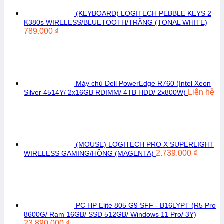
(KEYBOARD) LOGITECH PEBBLE KEYS 2
K380s WIRELESS/BLUETOOTH/TRẮNG (TONAL WHITE)
789.000
₫
Máy chủ Dell PowerEdge R760 (Intel Xeon
Liên hệ
Silver 4514Y/ 2x16GB RDIMM/ 4TB HDD/ 2x800W)
(MOUSE) LOGITECH PRO X SUPERLIGHT
2.739.000
₫
WIRELESS GAMING/HỒNG (MAGENTA)
PC HP Elite 805 G9 SFF - B16LYPT (R5 Pro
8600G/ Ram 16GB/ SSD 512GB/ Windows 11 Pro/ 3Y)
23.890.000
₫