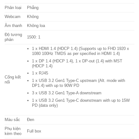
Phân loại
Phẳng
Webcam
Không
Âm thanh
Không loa
Độ tương
1500: 1
phản
1 x HDMI 1.4 (HDCP 1.4) (Supports up to FHD 1920 x
1080 100Hz TMDS as per specified in HDMI 1.4)
1 x DP 1.4 (HDCP 1.4), 1 x DP-out (1.4) with MST
(HDCP 1.4)
1 x RJ45
Cổng kết
1 x USB 3.2 Gen1 Type-C upstream (Alt. mode with
nối
DP1.4) with up to 90W PD
3 x USB 3.2 Gen1 Type-A downstream
1 x USB 3.2 Gen1 Type-C downstream with up to 15W
PD (data only)
Màu sắc
Đen
Phụ kiện
Full box
kèm theo