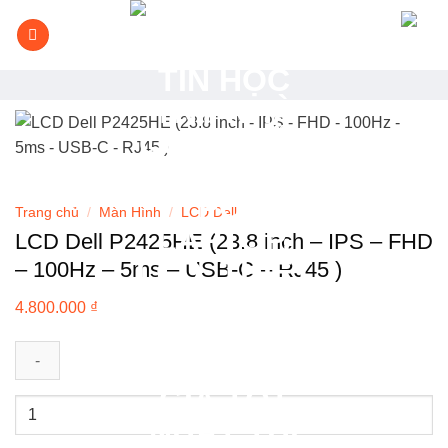
Bỏ
qua
nội
dung
Trang chủ
/
Màn Hình
/
LCD Dell
LCD Dell P2425HE (23.8 inch – IPS – FHD
– 100Hz – 5ms – USB-C – RJ45 )
4.800.000
₫
LCD
Dell