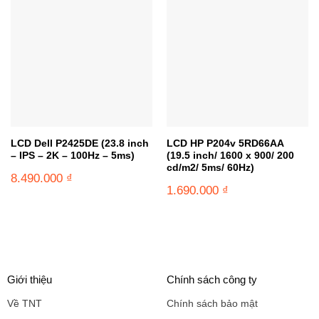
LCD Dell P2425DE (23.8 inch
LCD HP P204v 5RD66AA
– IPS – 2K – 100Hz – 5ms)
(19.5 inch/ 1600 x 900/ 200
cd/m2/ 5ms/ 60Hz)
8.490.000
₫
1.690.000
₫
Giới thiệu
Chính sách công ty
Về TNT
Chính sách bảo mật