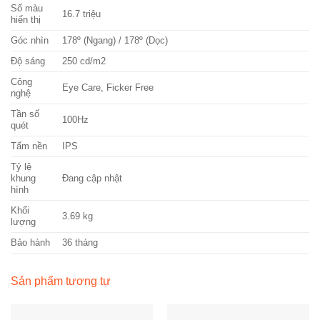
Số màu
16.7 triệu
hiển thị
Góc nhìn
178º (Ngang) / 178º (Dọc)
Độ sáng
250 cd/m2
Công
Eye Care, Ficker Free
nghệ
Tần số
100Hz
quét
Tấm nền
IPS
Tỷ lệ
khung
Đang cập nhật
hình
Khối
3.69 kg
lượng
Bảo hành
36 tháng
Sản phẩm tương tự