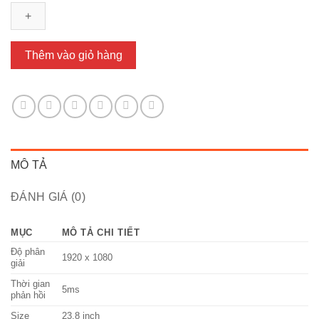
P2425HE
(23.8
inch
-
Thêm vào giỏ hàng
IPS
-
FHD
-
100Hz
-
MÔ TẢ
5ms
-
ĐÁNH GIÁ (0)
USB-
C
-
MỤC
MÔ TẢ CHI TIẾT
RJ45
Độ phân
1920 x 1080
giải
)
số
Thời gian
5ms
phản hồi
lượng
Size
23.8 inch