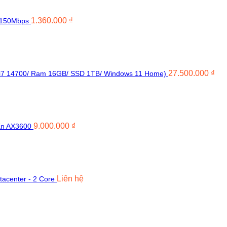
1.360.000
₫
 150Mbps
27.500.000
₫
i7 14700/ Ram 16GB/ SSD 1TB/ Windows 11 Home)
9.000.000
₫
ẩn AX3600
Liên hệ
acenter - 2 Core