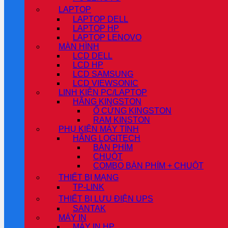
LAPTOP
LAPTOP DELL
LAPTOP HP
LAPTOP LENOVO
MÀN HÌNH
LCD DELL
LCD HP
LCD SAMSUNG
LCD VIEWSONIC
LINH KIỆN PC/LAPTOP
HÃNG KINGSTON
Ổ CỨNG KINGSTON
RAM KINSTON
PHỤ KIỆN MÁY TÍNH
HÃNG LOGITECH
BÀN PHÍM
CHUỘT
COMBO BÀN PHÍM + CHUỘT
THIẾT BỊ MẠNG
TP-LINK
THIẾT BỊ LƯU ĐIỆN UPS
SANTAK
MÁY IN
MÁY IN HP