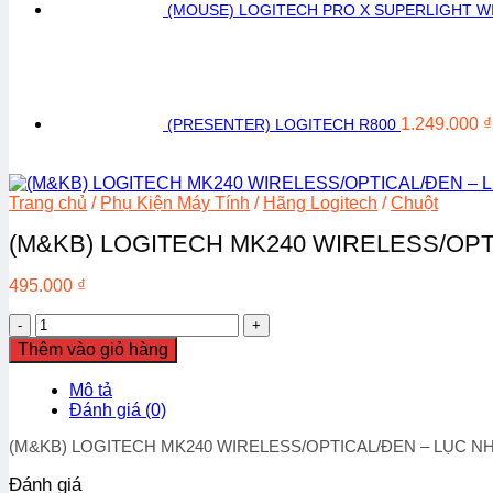
(MOUSE) LOGITECH PRO X SUPERLIGHT W
1.249.000
₫
(PRESENTER) LOGITECH R800
Trang chủ
/
Phụ Kiện Máy Tính
/
Hãng Logitech
/
Chuột
(M&KB) LOGITECH MK240 WIRELESS/OPT
495.000
₫
(M&KB)
LOGITECH
Thêm vào giỏ hàng
MK240
WIRELESS/OPTICAL/
Mô tả
ĐEN
Đánh giá (0)
–
LỤC
(M&KB) LOGITECH MK240 WIRELESS/OPTICAL/ĐEN – LỤC N
NHẠT
(BLACK-
Đánh giá