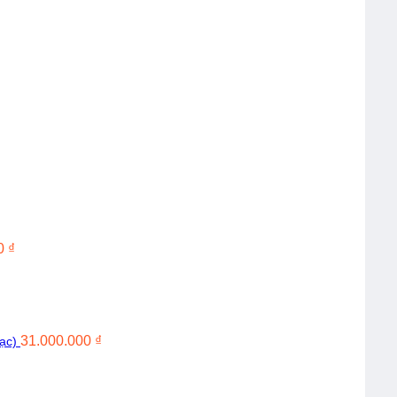
00
₫
31.000.000
₫
ạc)