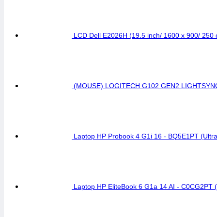
LCD Dell E2026H (19.5 inch/ 1600 x 900/ 250
(MOUSE) LOGITECH G102 GEN2 LIGHTSYNC
Laptop HP Probook 4 G1i 16 - BQ5E1PT (Ult
Laptop HP EliteBook 6 G1a 14 AI - C0CG2PT 