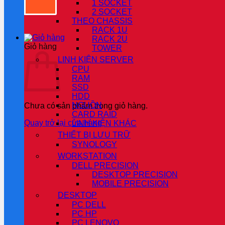
1 SOCKET
2 SOCKET
THEO CHASSIS
RACK 1U
RACK 2U
Giỏ hàng
TOWER
LINH KIỆN SERVER
CPU
RAM
SSD
HDD
NGUỒN
Chưa có sản phẩm trong giỏ hàng.
CARD RAID
Quay trở lại cửa hàng
LINH KIỆN KHÁC
THIẾT BỊ LƯU TRỮ
SYNOLOGY
WORKSTATION
DELL PRECISION
DESKTOP PRECISION
MOBILE PRECISION
DESKTOP
PC DELL
PC HP
PC LENOVO