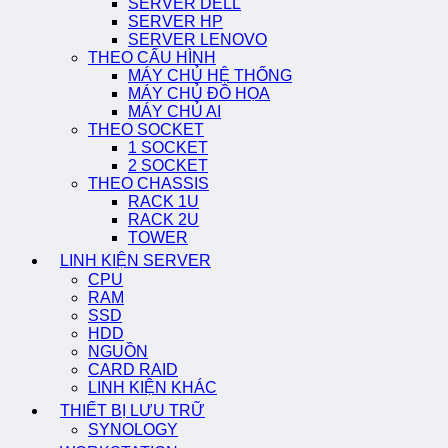
SERVER DELL
SERVER HP
SERVER LENOVO
THEO CẤU HÌNH
MÁY CHỦ HỆ THỐNG
MÁY CHỦ ĐỒ HỌA
MÁY CHỦ AI
THEO SOCKET
1 SOCKET
2 SOCKET
THEO CHASSIS
RACK 1U
RACK 2U
TOWER
LINH KIỆN SERVER
CPU
RAM
SSD
HDD
NGUỒN
CARD RAID
LINH KIỆN KHÁC
THIẾT BỊ LƯU TRỮ
SYNOLOGY