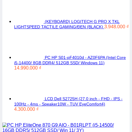
(KEYBOARD) LOGITECH G PRO X TKL
3.948.000
₫
LIGHTSPEED TACTILE GAMING/ĐEN (BLACK)
PC HP S01-pF4010d - AZ0F6PA (Intel Core
i5-14400/ 8GB DDR4/ 512GB SSD/ Windows 11)
14.990.000
₫
LCD Dell S2725H (27.0 inch - FHD - IPS -
100Hz - 4ms - Speaker10W - TUV EyeComfort4)
4.300.000
₫