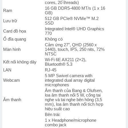
cores, 20 threads)
3Y)
16 GB DDR5-4800 MT/s (1 x 16
số
Ram
GB)
lượng
512 GB PCIe® NVMe™ M.2
Lưu trữ
SSD
Integrated Intel® UHD Graphics
Card đồ họa
770
Ổ đĩa quang
Không có
Cảm ứng 27″, QHD (2560 x
Màn hình
1440), touch, IPS, 250 nits, 72%
NTSC
Wi-Fi 6E AX211 (2×2),
Kết nối không dây
Bluetooth® 5.3
LAN
RJ-45
5 MP Swivel camera with
Webcam
integrated dual array digital
microphones
Âm thanh của Bang & Olufsen,
loa âm thanh nổi 5 W, cổng tai
Âm thanh
nghe và tai nghe bên hông (3,5
mm), loa âm thanh nổi tích hợp
hiệu suất cao
Bên trái:
1 x Headphone/microphone
combo jack