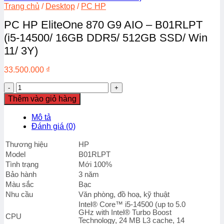
Trang chủ
/
Desktop
/
PC HP
PC HP EliteOne 870 G9 AIO – B01RLPT
(i5-14500/ 16GB DDR5/ 512GB SSD/ Win
11/ 3Y)
33.500.000
₫
PC
HP
Thêm vào giỏ hàng
EliteOne
870
Mô tả
G9
Đánh giá (0)
AIO
-
Thương hiệu
HP
B01RLPT
Model
B01RLPT
(i5-
Tình trạng
Mới 100%
14500/
Bảo hành
3 năm
16GB
Màu sắc
Bạc
DDR5/
512GB
Nhu cầu
Văn phòng, đồ hoạ, kỹ thuật
SSD/
Intel® Core™ i5-14500 (up to 5.0
Win
GHz with Intel® Turbo Boost
CPU
Technology, 24 MB L3 cache, 14
11/