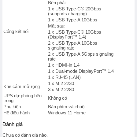
Bên phải:
1 x USB Type-C® 20Gbps
(supports charging)
1 x USB Type-A 10Gbps
Mặt sau:
Cổng kết nối
1 x USB Type-C® 10Gbps
(DisplayPort™ 1.4)
2 x USB Type-A 10Gbps
signaling rate
2 x USB Type-A 5Gbps signaling
rate
1 x HDMI-in 1.4
1 x Dual-mode DisplayPort™ 1.4
1 x RJ-45 (LAN)
1 x M.2 2230
Khe cắm mở rộng
3 x M.2 2280
UPS dự phòng bên
Không có
trong
Phụ kiện
Bàn phím và chuột
Hệ điều hành
Windows 11 Home
Đánh giá
Chưa có đánh giá nào.