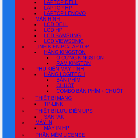
LAPTOP DELL
LAPTOP HP
LAPTOP LENOVO
MÀN HÌNH
LCD DELL
LCD HP
LCD SAMSUNG
LCD VIEWSONIC
LINH KIỆN PC/LAPTOP
HÃNG KINGSTON
Ổ CỨNG KINGSTON
RAM KINSTON
PHỤ KIỆN MÁY TÍNH
HÃNG LOGITECH
BÀN PHÍM
CHUỘT
COMBO BÀN PHÍM + CHUỘT
THIẾT BỊ MẠNG
TP-LINK
THIẾT BỊ LƯU ĐIỆN UPS
SANTAK
MÁY IN
MÁY IN HP
PHẦN MỀM LICENSE