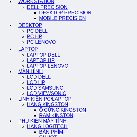
WORKSTATION
DELL PRECISION
DESKTOP PRECISION
MOBILE PRECISION
DESKTOP
PC DELL
PC HP
PC LENOVO
LAPTOP
LAPTOP DELL
LAPTOP HP
LAPTOP LENOVO
MÀN HÌNH
LCD DELL
LCD HP
LCD SAMSUNG
LCD VIEWSONIC
LINH KIỆN PC/LAPTOP
HÃNG KINGSTON
Ổ CỨNG KINGSTON
RAM KINSTON
PHỤ KIỆN MÁY TÍNH
HÃNG LOGITECH
BÀN PHÍM