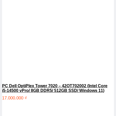
PC Dell OptiPlex Tower 7020 – 42OT702002 (Intel Core
i5-14500 vPro/ 8GB DDR5/ 512GB SSD/ Windows 11)
17.000.000
₫