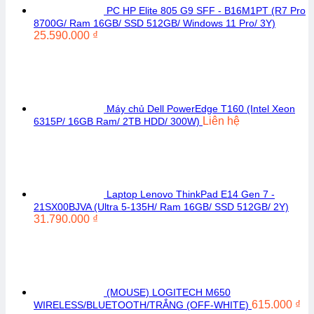
PC HP Elite 805 G9 SFF - B16M1PT (R7 Pro
8700G/ Ram 16GB/ SSD 512GB/ Windows 11 Pro/ 3Y)
25.590.000
₫
Máy chủ Dell PowerEdge T160 (Intel Xeon
Liên hệ
6315P/ 16GB Ram/ 2TB HDD/ 300W)
Laptop Lenovo ThinkPad E14 Gen 7 -
21SX00BJVA (Ultra 5-135H/ Ram 16GB/ SSD 512GB/ 2Y)
31.790.000
₫
(MOUSE) LOGITECH M650
615.000
₫
WIRELESS/BLUETOOTH/TRẮNG (OFF-WHITE)