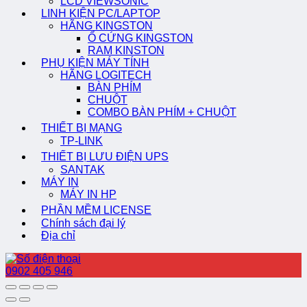
LCD VIEWSONIC
LINH KIỆN PC/LAPTOP
HÃNG KINGSTON
Ổ CỨNG KINGSTON
RAM KINSTON
PHỤ KIỆN MÁY TÍNH
HÃNG LOGITECH
BÀN PHÍM
CHUỘT
COMBO BÀN PHÍM + CHUỘT
THIẾT BỊ MẠNG
TP-LINK
THIẾT BỊ LƯU ĐIỆN UPS
SANTAK
MÁY IN
MÁY IN HP
PHẦN MỀM LICENSE
Chính sách đại lý
Địa chỉ
0902 405 946