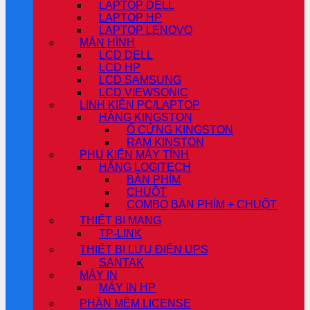
LAPTOP DELL
LAPTOP HP
LAPTOP LENOVO
MÀN HÌNH
LCD DELL
LCD HP
LCD SAMSUNG
LCD VIEWSONIC
LINH KIỆN PC/LAPTOP
HÃNG KINGSTON
Ổ CỨNG KINGSTON
RAM KINSTON
PHỤ KIỆN MÁY TÍNH
HÃNG LOGITECH
BÀN PHÍM
CHUỘT
COMBO BÀN PHÍM + CHUỘT
THIẾT BỊ MẠNG
TP-LINK
THIẾT BỊ LƯU ĐIỆN UPS
SANTAK
MÁY IN
MÁY IN HP
PHẦN MỀM LICENSE