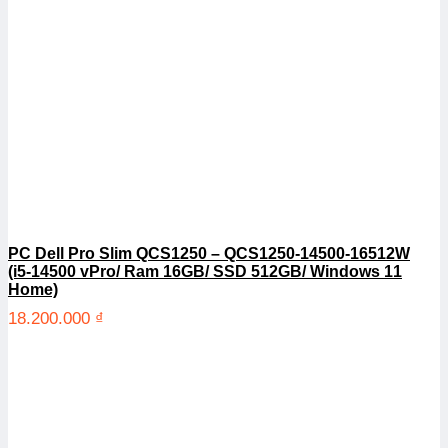
PC Dell Pro Slim QCS1250 – QCS1250-14500-16512W
(i5-14500 vPro/ Ram 16GB/ SSD 512GB/ Windows 11
Home)
18.200.000
₫