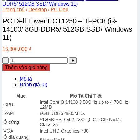
Trang chủ
/
Desktop
/
PC Dell
PC Dell Tower ECT1250 – TFPC8 (i3-
14100/ 8GB DDR5/ 512GB SSD/ Windows
11)
13.300.000
₫
PC
Dell
Thêm vào giỏ hàng
Tower
ECT1250
Mô tả
-
Đánh giá (0)
TFPC8
(i3-
Mục
Mô Tả Chi Tiết
14100/
Intel Core i3 14100 3.50GHz up to 4.70GHz,
8GB
CPU
12MB
DDR5/
RAM
8GB DDR5 4800MT/s
512GB
512GB SSD M.2 2230 QLC PCIe NVMe
SSD/
Ổ cứng
Class 25
Windows
VGA
Intel UHD Graphics 730
11)
Ổ đĩa quang
số
Không DVD