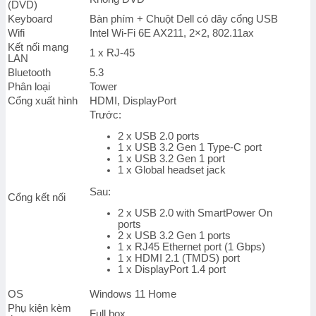
(DVD)
lượng
Keyboard
Bàn phím + Chuột Dell có dây cổng USB
Wifi
Intel Wi-Fi 6E AX211, 2×2, 802.11ax
Kết nối mạng
1 x RJ-45
LAN
Bluetooth
5.3
Phân loại
Tower
Cổng xuất hình
HDMI, DisplayPort
Trước:
2 x USB 2.0 ports
1 x USB 3.2 Gen 1 Type-C port
1 x USB 3.2 Gen 1 port
1 x Global headset jack
Sau:
Cổng kết nối
2 x USB 2.0 with SmartPower On
ports
2 x USB 3.2 Gen 1 ports
1 x RJ45 Ethernet port (1 Gbps)
1 x HDMI 2.1 (TMDS) port
1 x DisplayPort 1.4 port
OS
Windows 11 Home
Phụ kiện kèm
Full box