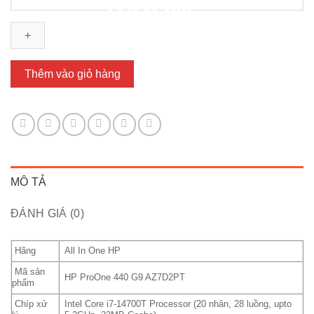
HP
ProOne
440
G9
AIO
Thêm vào giỏ hàng
-
AZ7D2PT
(I7-
14700T/
16GB
RAM/
MÔ TẢ
512GB
SSD/
ĐÁNH GIÁ (0)
23.8inch
Touch/
Win11/
Hãng
All In One HP
1Y)
Mã sản
HP ProOne 440 G9 AZ7D2PT
số
phẩm
lượng
Chíp xử
Intel Core i7-14700T Processor (20 nhân, 28 luồng, upto