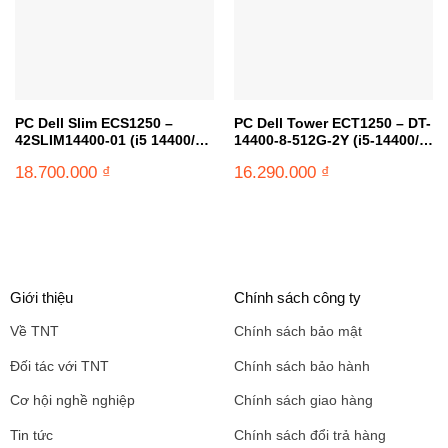
PC Dell Slim ECS1250 –
PC Dell Tower ECT1250 – DT-
42SLIM14400-01 (i5 14400/
14400-8-512G-2Y (i5-14400/
Ram 16GB/ SSD 1TB/
Ram 8GB/ SSD 512GB/
18.700.000
₫
16.290.000
₫
Windows 11 Home)
Windows 11 Home)
Giới thiệu
Chính sách công ty
Về TNT
Chính sách bảo mật
Đối tác với TNT
Chính sách bảo hành
Cơ hội nghề nghiệp
Chính sách giao hàng
Tin tức
Chính sách đổi trả hàng