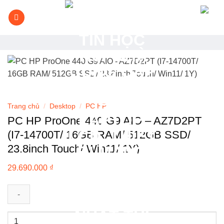
Bỏ
qua
nội
dung
Trang chủ
/
Desktop
/
PC HP
PC HP ProOne 440 G9 AIO – AZ7D2PT
(I7-14700T/ 16GB RAM/ 512GB SSD/
23.8inch Touch/ Win11/ 1Y)
29.690.000
₫
PC