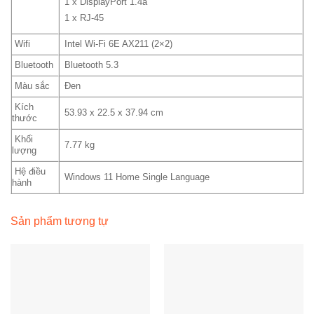
1 x DisplayPort 1.4a
1 x RJ-45
Wifi
Intel Wi-Fi 6E AX211 (2×2)
Bluetooth
Bluetooth 5.3
Màu sắc
Đen
Kích
53.93 x 22.5 x 37.94 cm
thước
Khối
7.77 kg
lượng
Hệ điều
Windows 11 Home Single Language
hành
Sản phẩm tương tự