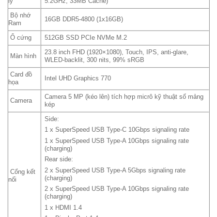
lý
5.2GHz, 33MB Cache)
Bộ nhớ
16GB DDR5-4800 (1x16GB)
Ram
Ổ cứng
512GB SSD PCIe NVMe M.2
23.8 inch FHD (1920×1080), Touch, IPS, anti-glare,
Màn hình
WLED-backlit, 300 nits, 99% sRGB
Card đồ
Intel UHD Graphics 770
họa
Camera 5 MP (kéo lên) tích hợp micrô kỹ thuật số mảng
Camera
kép
Side:
1 x SuperSpeed USB Type-C 10Gbps signaling rate
1 x SuperSpeed USB Type-A 10Gbps signaling rate
(charging)
Rear side:
2 x SuperSpeed USB Type-A 5Gbps signaling rate
Cổng kết
(charging)
nối
2 x SuperSpeed USB Type-A 10Gbps signaling rate
(charging)
1 x HDMI 1.4