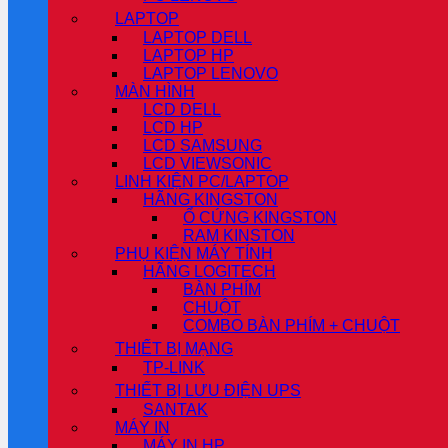
LAPTOP
LAPTOP DELL
LAPTOP HP
LAPTOP LENOVO
MÀN HÌNH
LCD DELL
LCD HP
LCD SAMSUNG
LCD VIEWSONIC
LINH KIỆN PC/LAPTOP
HÃNG KINGSTON
Ổ CỨNG KINGSTON
RAM KINSTON
PHỤ KIỆN MÁY TÍNH
HÃNG LOGITECH
BÀN PHÍM
CHUỘT
COMBO BÀN PHÍM + CHUỘT
THIẾT BỊ MẠNG
TP-LINK
THIẾT BỊ LƯU ĐIỆN UPS
SANTAK
MÁY IN
MÁY IN HP