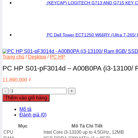
(KEYCAP) LOGITECH G713 AND G715 KEY C
PC Dell Tower ECT1250 W66RY (Ultra 7-265/
Trang chủ
/
Desktop
/
PC HP
PC HP S01-pF3014d – A00B0PA (i3-13100/
11.890.000
₫
PC
HP
Thêm vào giỏ hàng
S01-
pF3014d
Mô tả
-
Đánh giá (0)
A00B0PA
(i3-
Mục
Mô Tả Chi Tiết
13100/
CPU
Intel Core i3-13100 up to 4.5GHz, 12MB
Ram