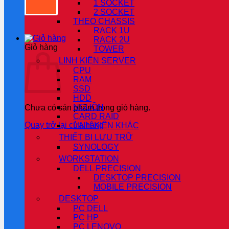
1 SOCKET
2 SOCKET
THEO CHASSIS
RACK 1U
RACK 2U
Giỏ hàng
TOWER
LINH KIỆN SERVER
CPU
RAM
SSD
HDD
NGUỒN
Chưa có sản phẩm trong giỏ hàng.
CARD RAID
Quay trở lại cửa hàng
LINH KIỆN KHÁC
THIẾT BỊ LƯU TRỮ
SYNOLOGY
WORKSTATION
DELL PRECISION
DESKTOP PRECISION
MOBILE PRECISION
DESKTOP
PC DELL
PC HP
PC LENOVO