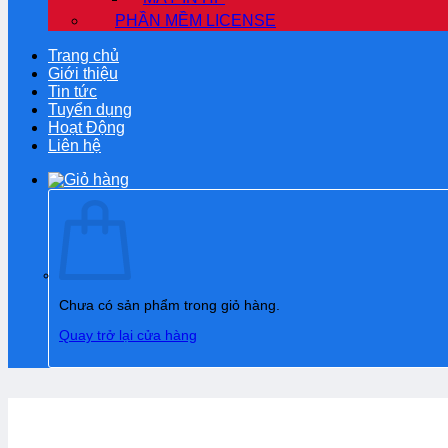
PHẦN MỀM LICENSE
Trang chủ
Giới thiệu
Tin tức
Tuyển dụng
Hoạt Động
Liên hệ
Chưa có sản phẩm trong giỏ hàng.
Quay trở lại cửa hàng