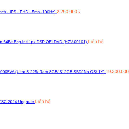
2.290.000
₫
nch - IPS - FHD - 5ms -100Hz)
Liên hệ
on 64Bit Eng Intl 1pk DSP OEI DVD (HZV-00101)
19.300.00
B0005VA (Ultra 5-225/ Ram 8GB/ 512GB SSD/ No OS/ 1Y)
Liên hệ
LTSC 2024 Upgrade