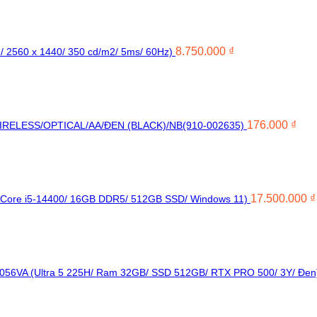
8.750.000
₫
/ 2560 x 1440/ 350 cd/m2/ 5ms/ 60Hz)
176.000
₫
RELESS/OPTICAL/AA/ĐEN (BLACK)/NB(910-002635)
17.500.000
₫
 Core i5-14400/ 16GB DDR5/ 512GB SSD/ Windows 11)
056VA (Ultra 5 225H/ Ram 32GB/ SSD 512GB/ RTX PRO 500/ 3Y/ Đen