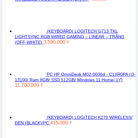
(KEYBOARD) LOGITECH G713 TKL
LIGHTSYNC RGB WIRED GAMING – LINEAR – TRẮNG
3.590.000
₫
(OFF-WHITE)
PC HP OmniDesk M02-0036d - C1XR0PA (i3-
13100/ Ram 8GB/ SSD 512GB/ Windows 11 Home/ 1Y)
11.700.000
₫
(KEYBOARD) LOGITECH K270 WIRELESS/
415.000
₫
ĐEN (BLACK)/PC