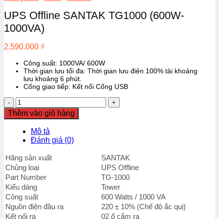
UPS Offline SANTAK TG1000 (600W-
1000VA)
2.590.000
₫
Công suất: 1000VA/ 600W
Thời gian lưu tối đa: Thời gian lưu điện 100% tải khoảng
lưu khoảng 6 phút.
Cổng giao tiếp: Kết nối Cổng USB
UPS
Offline
Thêm vào giỏ hàng
SANTAK
TG1000
Mô tả
(600W-
Đánh giá (0)
1000VA)
số
Hãng sản xuất
SANTAK
lượng
Chủng loại
UPS Offline
Part Number
TG-1000
Kiểu dáng
Tower
Công suất
600 Watts / 1000 VA
Nguồn điện đầu ra
220 ± 10% (Chế độ ắc qui)
Kết nối ra
02 ổ cắm ra