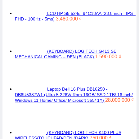
LCD HP S5 524sf 94C18AA (23.8 inch - IPS -
3.480.000
₫
FHD - 100Hz - 5ms)
(KEYBOARD) LOGITECH G413 SE
1.590.000
₫
MECHANICAL GAMING – ĐEN (BLACK)
Laptop Dell 16 Plus DB16250 -
DB6U5387W1 (Ultra 5 226V/ Ram 16GB/ SSD 1TB/ 16 inch/
28.000.000
₫
Windows 11 Home/ Office/ Microsoft 365/ 1Y)
(KEYBOARD) LOGITECH K400 PLUS
750.000
₫
WIRELESS/TOUCHPAD/ĐEN (DARK)