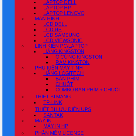
LAPTOP DELL
LAPTOP HP
LAPTOP LENOVO
MÀN HÌNH
LCD DELL
LCD HP
LCD SAMSUNG
LCD VIEWSONIC
LINH KIỆN PC/LAPTOP
HÃNG KINGSTON
Ổ CỨNG KINGSTON
RAM KINSTON
PHỤ KIỆN MÁY TÍNH
HÃNG LOGITECH
BÀN PHÍM
CHUỘT
COMBO BÀN PHÍM + CHUỘT
THIẾT BỊ MẠNG
TP-LINK
THIẾT BỊ LƯU ĐIỆN UPS
SANTAK
MÁY IN
MÁY IN HP
PHẦN MỀM LICENSE