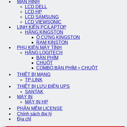
MÀN HÌNH
LCD DELL
LCD HP
LCD SAMSUNG
LCD VIEWSONIC
LINH KIỆN PC/LAPTOP
HÃNG KINGSTON
Ổ CỨNG KINGSTON
RAM KINSTON
PHỤ KIỆN MÁY TÍNH
HÃNG LOGITECH
BÀN PHÍM
CHUỘT
COMBO BÀN PHÍM + CHUỘT
THIẾT BỊ MẠNG
TP-LINK
THIẾT BỊ LƯU ĐIỆN UPS
SANTAK
MÁY IN
MÁY IN HP
PHẦN MỀM LICENSE
Chính sách đại lý
Địa chỉ