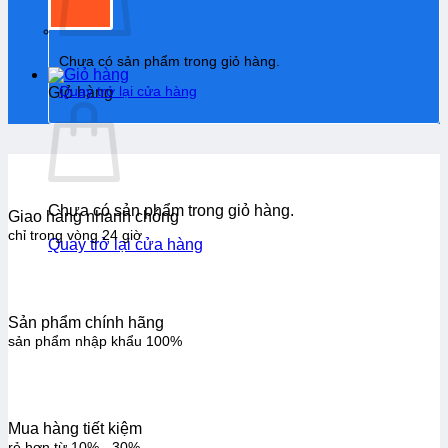
Chưa có sản phẩm trong giỏ hàng.
Quay trở lại cửa hàng
Giỏ hàng
Chưa có sản phẩm trong giỏ hàng.
Giao hàng nhanh chóng
chỉ trong vòng 24 giờ
Quay trở lại cửa hàng
Sản phẩm chính hãng
sản phẩm nhập khẩu 100%
Mua hàng tiết kiệm
rẻ hơn từ 10% - 30%