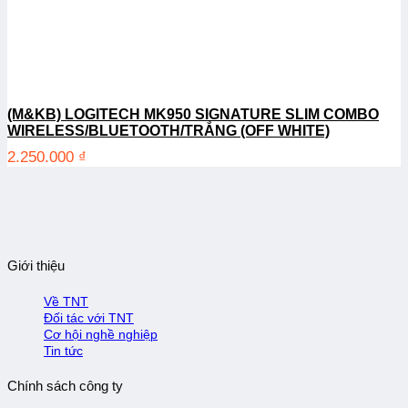
(M&KB) LOGITECH MK950 SIGNATURE SLIM COMBO
WIRELESS/BLUETOOTH/TRẮNG (OFF WHITE)
2.250.000
₫
Giới thiệu
Về TNT
Đối tác với TNT
Cơ hội nghề nghiệp
Tin tức
Chính sách công ty