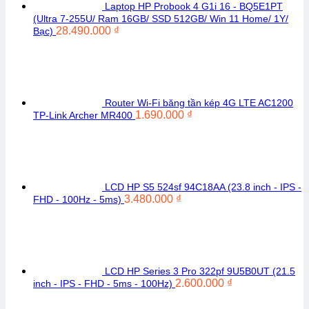
Laptop HP Probook 4 G1i 16 - BQ5E1PT
(Ultra 7-255U/ Ram 16GB/ SSD 512GB/ Win 11 Home/ 1Y/
28.490.000
₫
Bạc)
Router Wi-Fi băng tần kép 4G LTE AC1200
1.690.000
₫
TP-Link Archer MR400
LCD HP S5 524sf 94C18AA (23.8 inch - IPS -
3.480.000
₫
FHD - 100Hz - 5ms)
LCD HP Series 3 Pro 322pf 9U5B0UT (21.5
2.600.000
₫
inch - IPS - FHD - 5ms - 100Hz)