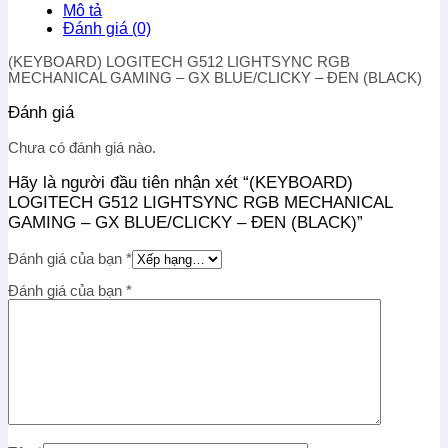
LIGHTSYNC
Mô tả
RGB
Đánh giá (0)
MECHANICAL
GAMING
(KEYBOARD) LOGITECH G512 LIGHTSYNC RGB
-
MECHANICAL GAMING – GX BLUE/CLICKY – ĐEN (BLACK)
GX
BLUE/CLICKY
Đánh giá
–
ĐEN
Chưa có đánh giá nào.
(BLACK)
Hãy là người đầu tiên nhận xét “(KEYBOARD)
số
lượng
LOGITECH G512 LIGHTSYNC RGB MECHANICAL
GAMING – GX BLUE/CLICKY – ĐEN (BLACK)”
Đánh giá của bạn
*
Đánh giá của bạn
*