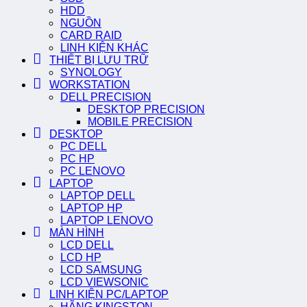
HDD
NGUỒN
CARD RAID
LINH KIỆN KHÁC
THIẾT BỊ LƯU TRỮ
SYNOLOGY
WORKSTATION
DELL PRECISION
DESKTOP PRECISION
MOBILE PRECISION
DESKTOP
PC DELL
PC HP
PC LENOVO
LAPTOP
LAPTOP DELL
LAPTOP HP
LAPTOP LENOVO
MÀN HÌNH
LCD DELL
LCD HP
LCD SAMSUNG
LCD VIEWSONIC
LINH KIỆN PC/LAPTOP
HÃNG KINGSTON