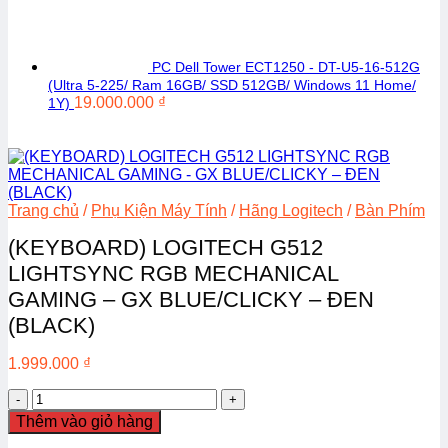
PC Dell Tower ECT1250 - DT-U5-16-512G
(Ultra 5-225/ Ram 16GB/ SSD 512GB/ Windows 11 Home/
19.000.000
₫
1Y)
Trang chủ
/
Phụ Kiện Máy Tính
/
Hãng Logitech
/
Bàn Phím
(KEYBOARD) LOGITECH G512
LIGHTSYNC RGB MECHANICAL
GAMING – GX BLUE/CLICKY – ĐEN
(BLACK)
1.999.000
₫
(KEYBOARD)
LOGITECH
Thêm vào giỏ hàng
G512