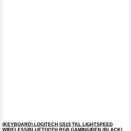
(KEYBOARD) LOGITECH G515 TKL LIGHTSPEED
WIRELESS/BLUETOOTH RGB GAMING/ĐEN (BLACK)