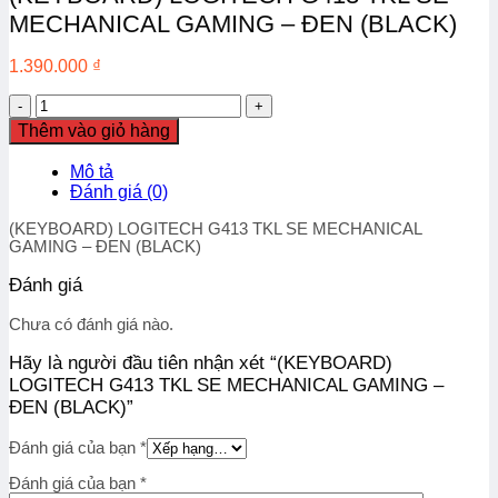
MECHANICAL GAMING – ĐEN (BLACK)
1.390.000
₫
(KEYBOARD)
LOGITECH
Thêm vào giỏ hàng
G413
TKL
Mô tả
SE
Đánh giá (0)
MECHANICAL
GAMING
(KEYBOARD) LOGITECH G413 TKL SE MECHANICAL
–
GAMING – ĐEN (BLACK)
ĐEN
(BLACK)
Đánh giá
số
lượng
Chưa có đánh giá nào.
Hãy là người đầu tiên nhận xét “(KEYBOARD)
LOGITECH G413 TKL SE MECHANICAL GAMING –
ĐEN (BLACK)”
Đánh giá của bạn
*
Đánh giá của bạn
*