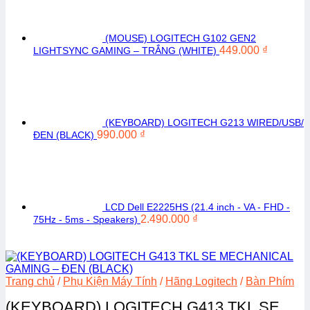
(MOUSE) LOGITECH G102 GEN2
449.000
₫
LIGHTSYNC GAMING – TRẮNG (WHITE)
(KEYBOARD) LOGITECH G213 WIRED/USB/
990.000
₫
ĐEN (BLACK)
LCD Dell E2225HS (21.4 inch - VA - FHD -
2.490.000
₫
75Hz - 5ms - Speakers)
Trang chủ
/
Phụ Kiện Máy Tính
/
Hãng Logitech
/
Bàn Phím
(KEYBOARD) LOGITECH G413 TKL SE