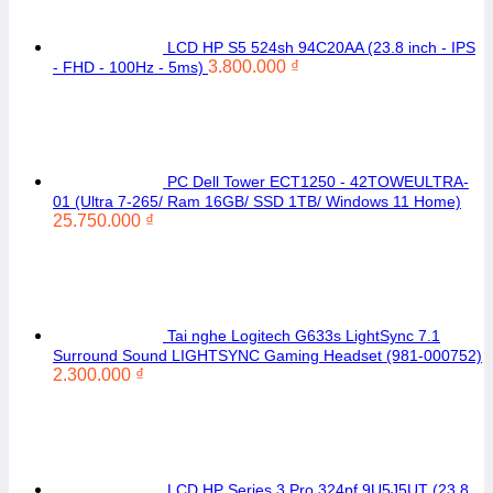
LCD HP S5 524sh 94C20AA (23.8 inch - IPS
3.800.000
₫
- FHD - 100Hz - 5ms)
PC Dell Tower ECT1250 - 42TOWEULTRA-
01 (Ultra 7-265/ Ram 16GB/ SSD 1TB/ Windows 11 Home)
25.750.000
₫
Tai nghe Logitech G633s LightSync 7.1
Surround Sound LIGHTSYNC Gaming Headset (981-000752)
2.300.000
₫
LCD HP Series 3 Pro 324pf 9U5J5UT (23.8