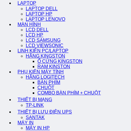
LAPTOP
LAPTOP DELL
LAPTOP HP
LAPTOP LENOVO
MÀN HÌNH
LCD DELL
LCD HP
LCD SAMSUNG
LCD VIEWSONIC
LINH KIỆN PC/LAPTOP
HÃNG KINGSTON
Ổ CỨNG KINGSTON
RAM KINSTON
PHỤ KIỆN MÁY TÍNH
HÃNG LOGITECH
BÀN PHÍM
CHUỘT
COMBO BÀN PHÍM + CHUỘT
THIẾT BỊ MẠNG
TP-LINK
THIẾT BỊ LƯU ĐIỆN UPS
SANTAK
MÁY IN
MÁY IN HP