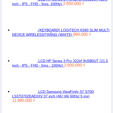
2.850.000
₫
inch - IPS - FHD - 5ms- 100Hz)
(KEYBOARD) LOGITECH K580 SLIM MULTI
990.000
₫
DEVICE WIRELESS/TRẮNG (WHITE)
LCD HP Series 3 Pro 322pf 9U5B0UT (21.5
2.600.000
₫
inch - IPS - FHD - 5ms - 100Hz)
LCD Samsung ViewFinity S7 S70D
LS37D702EAEXXV 37 inch (4K/ VA/ 60Hz/ 5 ms)
11.990.000
₫