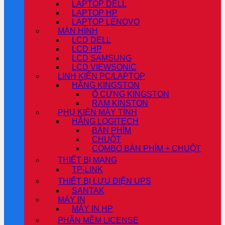
LAPTOP DELL
LAPTOP HP
LAPTOP LENOVO
MÀN HÌNH
LCD DELL
LCD HP
LCD SAMSUNG
LCD VIEWSONIC
LINH KIỆN PC/LAPTOP
HÃNG KINGSTON
Ổ CỨNG KINGSTON
RAM KINSTON
PHỤ KIỆN MÁY TÍNH
HÃNG LOGITECH
BÀN PHÍM
CHUỘT
COMBO BÀN PHÍM + CHUỘT
THIẾT BỊ MẠNG
TP-LINK
THIẾT BỊ LƯU ĐIỆN UPS
SANTAK
MÁY IN
MÁY IN HP
PHẦN MỀM LICENSE