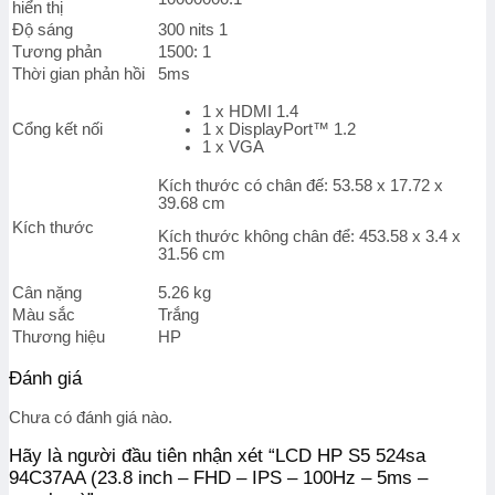
)
hiển thị
số
Độ sáng
300 nits 1
lượng
Tương phản
1500: 1
Thời gian phản hồi
5ms
1 x HDMI 1.4
Cổng kết nối
1 x DisplayPort™ 1.2
1 x VGA
Kích thước có chân đế: 53.58 x 17.72 x
39.68 cm
Kích thước
Kích thước không chân để: 453.58 x 3.4 x
31.56 cm
Cân nặng
5.26 kg
Màu sắc
Trắng
Thương hiệu
HP
Đánh giá
Chưa có đánh giá nào.
Hãy là người đầu tiên nhận xét “LCD HP S5 524sa
94C37AA (23.8 inch – FHD – IPS – 100Hz – 5ms –