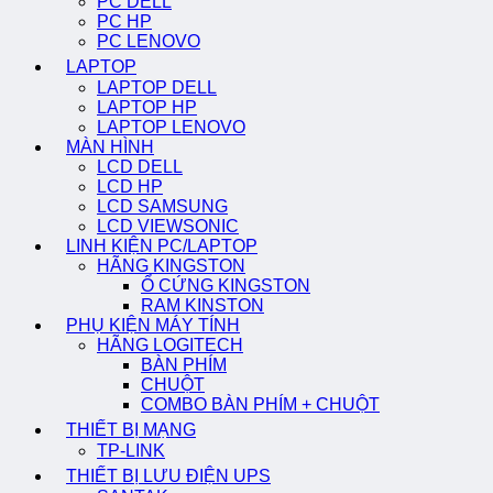
PC DELL
PC HP
PC LENOVO
LAPTOP
LAPTOP DELL
LAPTOP HP
LAPTOP LENOVO
MÀN HÌNH
LCD DELL
LCD HP
LCD SAMSUNG
LCD VIEWSONIC
LINH KIỆN PC/LAPTOP
HÃNG KINGSTON
Ổ CỨNG KINGSTON
RAM KINSTON
PHỤ KIỆN MÁY TÍNH
HÃNG LOGITECH
BÀN PHÍM
CHUỘT
COMBO BÀN PHÍM + CHUỘT
THIẾT BỊ MẠNG
TP-LINK
THIẾT BỊ LƯU ĐIỆN UPS