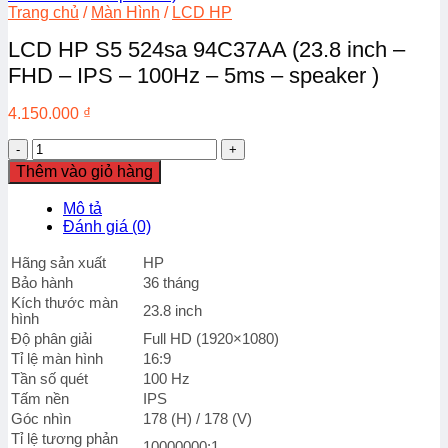
Trang chủ
/
Màn Hình
/
LCD HP
LCD HP S5 524sa 94C37AA (23.8 inch –
FHD – IPS – 100Hz – 5ms – speaker )
4.150.000
₫
LCD
HP
Thêm vào giỏ hàng
S5
524sa
Mô tả
94C37AA
Đánh giá (0)
(23.8
inch
Hãng sản xuất
HP
-
Bảo hành
36 tháng
FHD
Kích thước màn
-
23.8 inch
hình
IPS
Độ phân giải
Full HD (1920×1080)
-
Tỉ lệ màn hình
16:9
100Hz
Tần số quét
100 Hz
-
5ms
Tấm nền
IPS
-
Góc nhìn
178 (H) / 178 (V)
speaker
Tỉ lệ tương phản
10000000:1