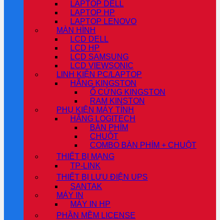
LAPTOP DELL
LAPTOP HP
LAPTOP LENOVO
MÀN HÌNH
LCD DELL
LCD HP
LCD SAMSUNG
LCD VIEWSONIC
LINH KIỆN PC/LAPTOP
HÃNG KINGSTON
Ổ CỨNG KINGSTON
RAM KINSTON
PHỤ KIỆN MÁY TÍNH
HÃNG LOGITECH
BÀN PHÍM
CHUỘT
COMBO BÀN PHÍM + CHUỘT
THIẾT BỊ MẠNG
TP-LINK
THIẾT BỊ LƯU ĐIỆN UPS
SANTAK
MÁY IN
MÁY IN HP
PHẦN MỀM LICENSE