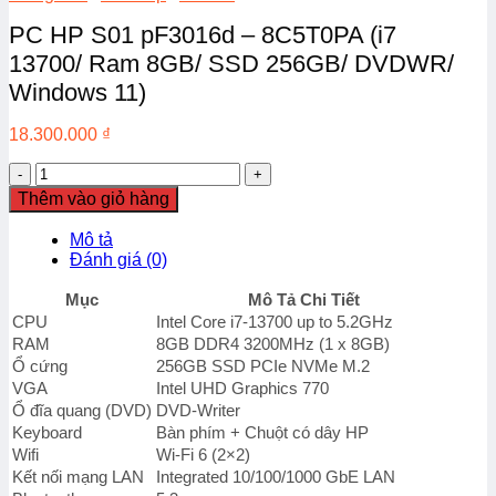
PC HP S01 pF3016d – 8C5T0PA (i7
13700/ Ram 8GB/ SSD 256GB/ DVDWR/
Windows 11)
18.300.000
₫
PC
HP
Thêm vào giỏ hàng
S01
pF3016d
Mô tả
-
Đánh giá (0)
8C5T0PA
(i7
Mục
Mô Tả Chi Tiết
13700/
CPU
Intel Core i7-13700 up to 5.2GHz
Ram
RAM
8GB DDR4 3200MHz (1 x 8GB)
8GB/
Ổ cứng
256GB SSD PCIe NVMe M.2
SSD
VGA
Intel UHD Graphics 770
256GB/
DVDWR/
Ổ đĩa quang (DVD)
DVD-Writer
Windows
Keyboard
Bàn phím + Chuột có dây HP
11)
Wifi
Wi-Fi 6 (2×2)
số
Kết nối mạng LAN
Integrated 10/100/1000 GbE LAN
lượng