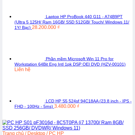
Laptop HP ProBook 440 G11 - A74B9PT
(Ultra 5 125H/ Ram 16GB/ SSD 512GB/ Touch/ Windows 11/
28.200.000
₫
1Y/ Bạc)
Phần mềm Microsoft Win 11 Pro for
Workstation 64Bit Eng Intl 1pk DSP OEI DVD (HZV-00101)
Liên hệ
LCD HP S5 524sf 94C18AA (23.8 inch - IPS -
3.480.000
₫
FHD - 100Hz - 5ms)
Trang chủ
/
Desktop
/
PC HP