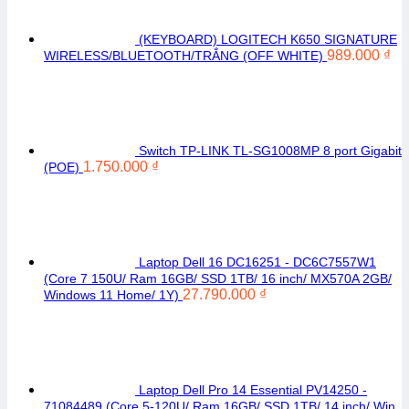
(KEYBOARD) LOGITECH K650 SIGNATURE
989.000
₫
WIRELESS/BLUETOOTH/TRẮNG (OFF WHITE)
Switch TP-LINK TL-SG1008MP 8 port Gigabit
1.750.000
₫
(POE)
Laptop Dell 16 DC16251 - DC6C7557W1
(Core 7 150U/ Ram 16GB/ SSD 1TB/ 16 inch/ MX570A 2GB/
27.790.000
₫
Windows 11 Home/ 1Y)
Laptop Dell Pro 14 Essential PV14250 -
71084489 (Core 5-120U/ Ram 16GB/ SSD 1TB/ 14 inch/ Win