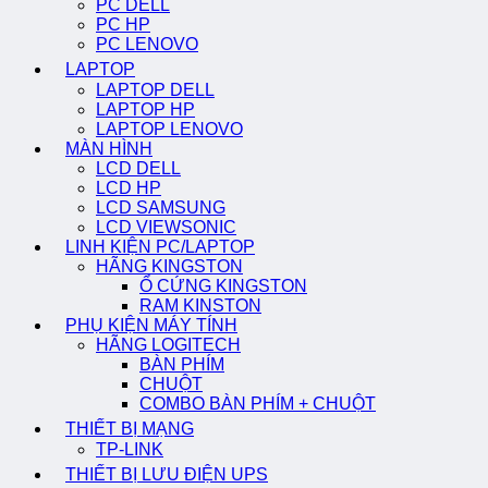
PC DELL
PC HP
PC LENOVO
LAPTOP
LAPTOP DELL
LAPTOP HP
LAPTOP LENOVO
MÀN HÌNH
LCD DELL
LCD HP
LCD SAMSUNG
LCD VIEWSONIC
LINH KIỆN PC/LAPTOP
HÃNG KINGSTON
Ổ CỨNG KINGSTON
RAM KINSTON
PHỤ KIỆN MÁY TÍNH
HÃNG LOGITECH
BÀN PHÍM
CHUỘT
COMBO BÀN PHÍM + CHUỘT
THIẾT BỊ MẠNG
TP-LINK
THIẾT BỊ LƯU ĐIỆN UPS