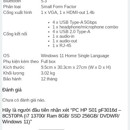
Bluetooth
5.3
Phân loại
Small Form Factor
Cổng xuất hình
1 x VGA, 1 x HDMI-out 1.4b
4 x USB Type-A 5Gbps
1 x headphone/microphone combo
4 x USB 2.0 Type-A
Cổng kết nối
1 x audio-in
1 x audio-out
1 x RJ-45
OS
Windows 11 Home Single Language
Phụ kiện kèm theo
Full box
Kích thước
9.5cm x 30.3cm x 27cm (W x D x H)
Khối lượng
3.02 kg
Bảo hành
12 tháng
Đánh giá
Chưa có đánh giá nào.
Hãy là người đầu tiên nhận xét “PC HP S01 pF3016d –
8C5T0PA (i7 13700/ Ram 8GB/ SSD 256GB/ DVDWR/
Windows 11)”