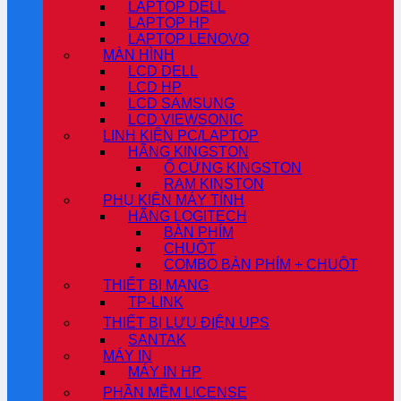
LAPTOP DELL
LAPTOP HP
LAPTOP LENOVO
MÀN HÌNH
LCD DELL
LCD HP
LCD SAMSUNG
LCD VIEWSONIC
LINH KIỆN PC/LAPTOP
HÃNG KINGSTON
Ổ CỨNG KINGSTON
RAM KINSTON
PHỤ KIỆN MÁY TÍNH
HÃNG LOGITECH
BÀN PHÍM
CHUỘT
COMBO BÀN PHÍM + CHUỘT
THIẾT BỊ MẠNG
TP-LINK
THIẾT BỊ LƯU ĐIỆN UPS
SANTAK
MÁY IN
MÁY IN HP
PHẦN MỀM LICENSE