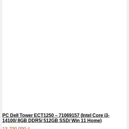
PC Dell Tower ECT1250 – 71069157 (Intel Core i3-
14100/ 8GB DDR5/ 512GB SSD/ Win 11 Home)
13.700.000
₫